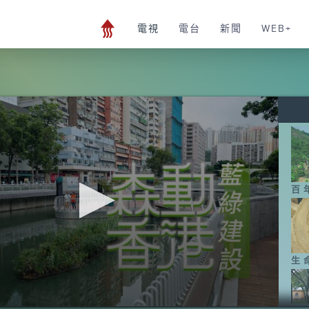
電視
電台
新聞
WEB+
百
生