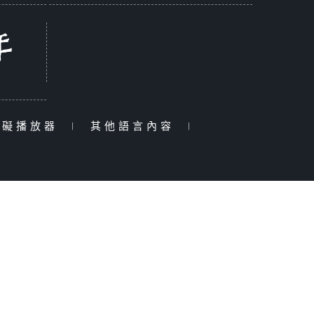
障礙播放器
|
其他語言內容
|