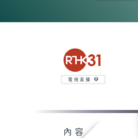
0
seconds
of
26
minutes,
7
seconds
Volume
90%
電視直播
內容