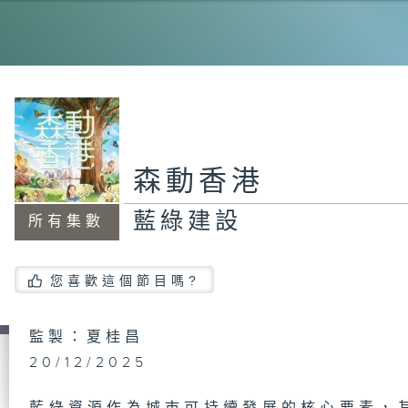
護
大
森動香港
藍綠建設
古
所有集數
您喜歡這個節目嗎?
植
監製：夏桂昌
20/12/2025