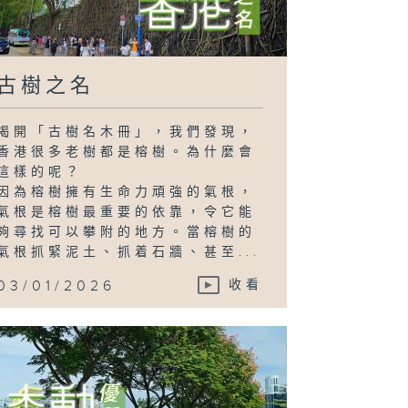
古樹之名
揭開「古樹名木冊」，我們發現，
香港很多老樹都是榕樹。為什麼會
這樣的呢？
因為榕樹擁有生命力頑強的氣根，
氣根是榕樹最重要的依靠，令它能
夠尋找可以攀附的地方。當榕樹的
氣根抓緊泥土、抓着石牆、甚至...
03/01/2026
收看