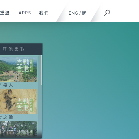
重溫
APPS
我們
ENG
/
簡
其他集數
年樹人
命之輪