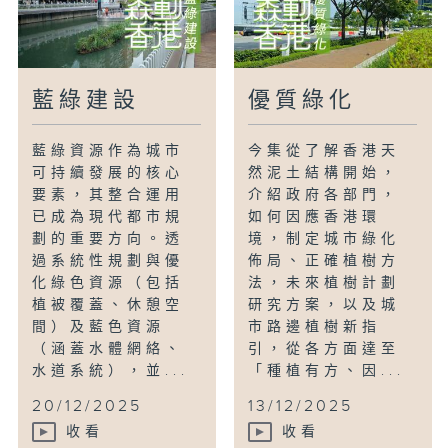
藍綠建設
優質綠化
藍綠資源作為城市
今集從了解香港天
可持續發展的核心
然泥土結構開始，
要素，其整合運用
介紹政府各部門，
已成為現代都市規
如何因應香港環
劃的重要方向。透
境，制定城市綠化
過系統性規劃與優
佈局、正確植樹方
化綠色資源（包括
法，未來植樹計劃
植被覆蓋、休憩空
研究方案，以及城
間）及藍色資源
市路邊植樹新指
（涵蓋水體網絡、
引，從各方面達至
水道系統），並...
「種植有方、因...
20/12/2025
13/12/2025
收看
收看