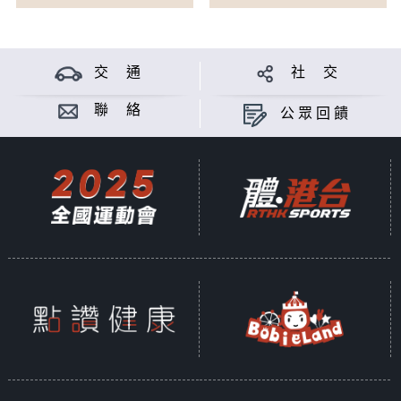
交 通
社 交
聯 絡
公眾回饋