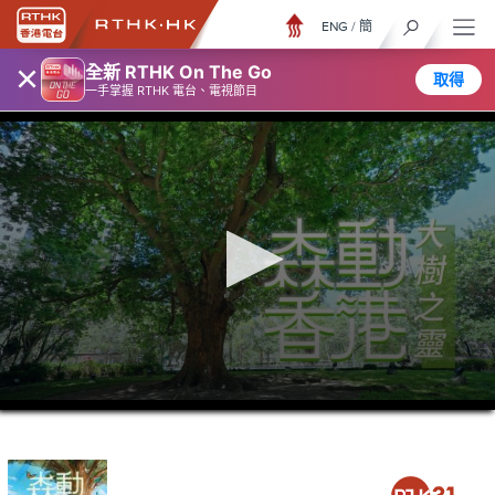
ENG
/
簡
×
全新 RTHK On The Go
取得
一手掌握 RTHK 電台、電視節目
0
seconds
of
26
minutes,
7