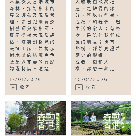
本集深入香港城市
人和老樹能夠相
森林，探討樹木的
遇，是難得的緣
專業護養及風險管
分。所以有些樹，
理。節目跟隨資深
成為了和我們一起
樹藝師與攀樹師，
生活的家人；有些
展示從樹木風險評
樹，是陪伴我們成
估、修剪到移除的
長的朋友；也有一
嚴謹工序，並揭示
些樹，靜靜見證着
樹木辦的統籌角色
歷史的變遷。
及業界完善的資歷
或者，樹和人一
認證制度。透過...
樣，都想一起走...
17/01/2026
10/01/2026
收看
收看