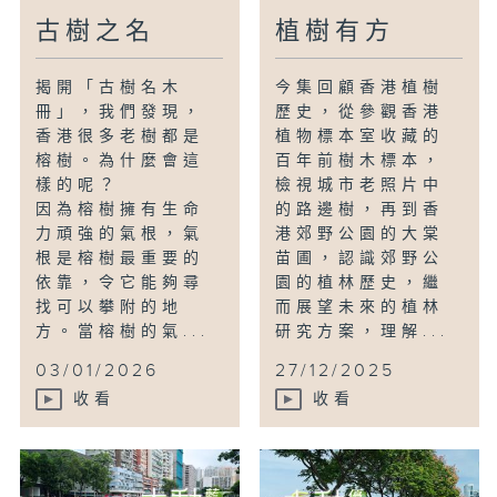
古樹之名
植樹有方
揭開「古樹名木
今集回顧香港植樹
冊」，我們發現，
歷史，從參觀香港
香港很多老樹都是
植物標本室收藏的
榕樹。為什麼會這
百年前樹木標本，
樣的呢？
檢視城市老照片中
因為榕樹擁有生命
的路邊樹，再到香
力頑強的氣根，氣
港郊野公園的大棠
根是榕樹最重要的
苗圃，認識郊野公
依靠，令它能夠尋
園的植林歷史，繼
找可以攀附的地
而展望未來的植林
方。當榕樹的氣...
研究方案，理解...
03/01/2026
27/12/2025
收看
收看