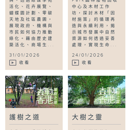
與。透過綠匯學苑
Park園林廢物回收
活化、花卉展覽、
中心及木材工作
蝴蝶園計劃、零碳
坊，探討木材「因
天地及社區農圃，
材施策」的循環再
展現政府、機構與
造與永續利用，揭
市民如何協力推動
示城市發展中自然
綠化。藉由歷史建
資源如何透過妥善
築活化、商場生...
處理，實現生命...
31/01/2026
24/01/2026
收看
收看
護樹之道
大樹之靈