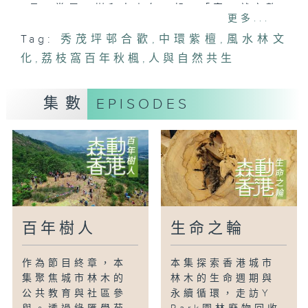
長。當屋、樹和人走在一起，「家」就完整
更多...
了。
Tag:
秀茂坪邨合歡
,
中環紫檀
,
風水林文
化
,
荔枝窩百年秋楓
,
人與自然共生
集數
EPISODES
百年樹人
生命之輪
作為節目終章，本
本集探索香港城市
集聚焦城市林木的
林木的生命週期與
公共教育與社區參
永續循環，走訪Y