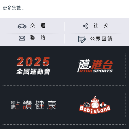
更多集數 ...
交 通
社 交
聯 絡
公眾回饋