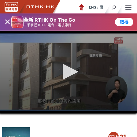
ENG
/
簡
×
全新 RTHK On The Go
取得
一手掌握 RTHK 電台、電視節目
0
seconds
of
15
minutes,
5