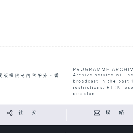
PROGRAMME ARCHI
Archive service will b
受版權限制內容除外。香
broadcast in the past 
restrictions. RTHK res
decision.
社 交
聯 絡