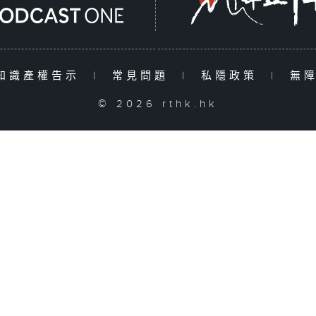
知識產權告示
|
常見問題
|
私隱政策
|
無
© 2026 rthk.hk