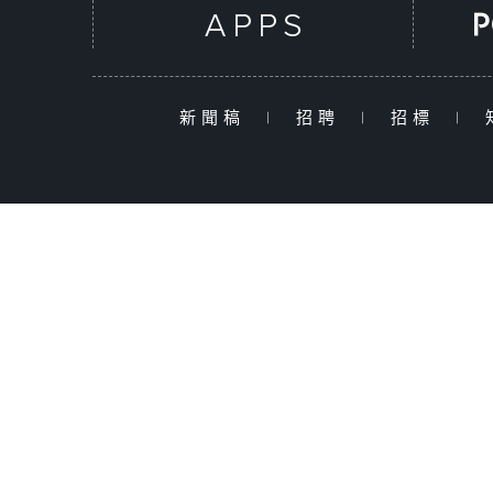
新聞稿
|
招聘
|
招標
|