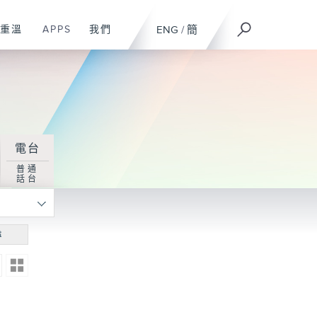
重溫
APPS
我們
ENG
/
簡
電台
普通
話台
尋