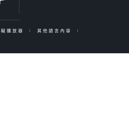
障礙播放器
|
其他語言內容
|