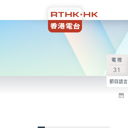
電視
31
節目語言