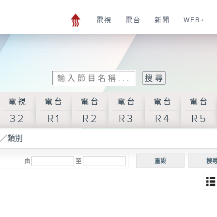
電視
電台
新聞
WEB+
電視
電台
電台
電台
電台
電台
32
R1
R2
R3
R4
R5
／類別
由
至
重設
搜