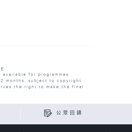
VE
e available for programmes
12 months, subject to copyright
erves the right to make the final
公眾回饋