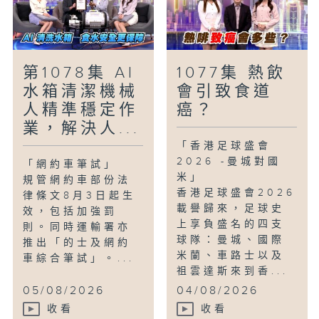
第1078集 AI
1077集 熱飲
水箱清潔機械
會引致食道
人精準穩定作
癌？
業，解決人...
「香港足球盛會
2026 -曼城對國
「網約車筆試」
米」
規管網約車部份法
香港足球盛會2026
律條文8月3日起生
載譽歸來，足球史
效，包括加強罰
上享負盛名的四支
則。同時運輸署亦
球隊：曼城、國際
推出「的士及網約
米蘭、車路士以及
車綜合筆試」。...
祖雲達斯來到香...
05/08/2026
04/08/2026
收看
收看