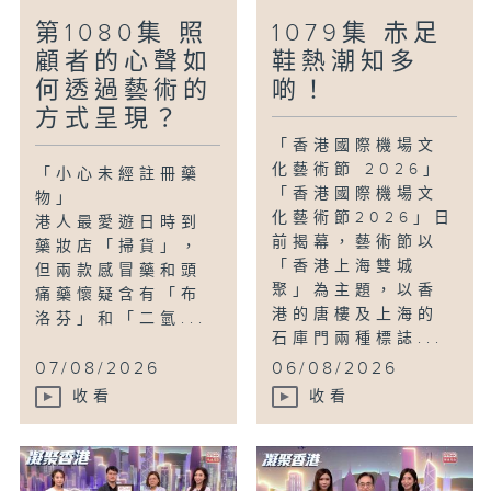
第1080集 照
1079集 赤足
顧者的心聲如
鞋熱潮知多
何透過藝術的
啲！
方式呈現？
「香港國際機場文
化藝術節 2026」
「小心未經註冊藥
「香港國際機場文
物」
化藝術節2026」日
港人最愛遊日時到
前揭幕，藝術節以
藥妝店「掃貨」，
「香港上海雙城
但兩款感冒藥和頭
聚」為主題，以香
痛藥懷疑含有「布
港的唐樓及上海的
洛芬」和「二氫...
石庫門兩種標誌...
07/08/2026
06/08/2026
收看
收看