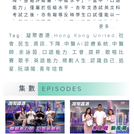
降，整體評級屬「中級水平」，當中「口語
能力」僅屬於低級水平。去年文憑試英文科
考試之後，亦有報導反映學生口試僅能以一
句簡單英語回應。如何可以提昇英語能力？
更多...
Tag:
凝聚香港
,
Hong Kong United
,
社
「由追星出發，規劃人生」
會
不少青少年熱衷追星，有機構以「追星文
,
民生
,
資訊
,
下降
,
中醫AI診療系統
,
中醫
化」為切入點，推行青年培育項目，透過青
師
,
余詠茵
,
口語能力
,
工會
,
提昇
,
歌唱比
少年對追星的熱情及創意，幫助他們由興趣
賽
,
歌手
,
英語能力
,
規劃人生
,
認識自己
,
追
出發，重新認識自己，規劃人生。
星
,
阮頌陽
,
青年培育
「雙軌人生Plus -全能中醫師(下)」
徐澤昌中醫近年與朋友研發中醫AI診療系
集數
EPISODES
統，又加入香港中醫師權益總工會，希望幫
助更多人。興趣多多的他更跳出舒適圈，參
與電視台歌唱比賽追尋歌手夢。