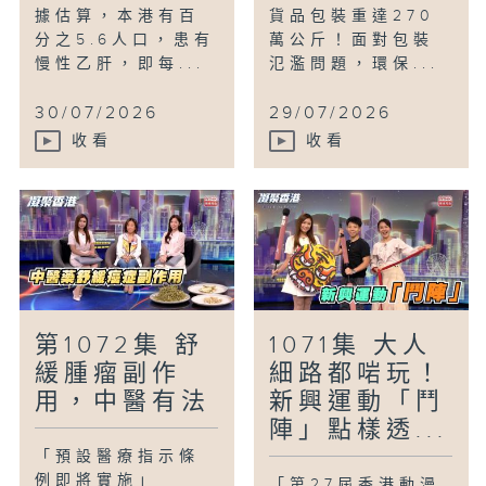
據估算，本港有百
貨品包裝重達270
分之5.6人口，患有
萬公斤！面對包裝
慢性乙肝，即每...
氾濫問題，環保...
30/07/2026
29/07/2026
收看
收看
第1072集 舒
1071集 大人
緩腫瘤副作
細路都啱玩！
用，中醫有法
新興運動「鬥
陣」點樣透...
「預設醫療指示條
例即將實施」
「第27屆香港動漫