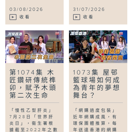
03/08/2026
31/07/2026
收看
收看
第1074集 木
1073集 屋邨
匠鑽研傳統榫
籃球場如何成
卯，賦予木頭
為青年的夢想
第二次生命
舞台？
「慢性乙型肝炎」
「網購過度包裝」
7月28日「世界肝
近年網購成風，有
炎日」，衞生署根
環保團體推算，每
據截至2022年之數
年送達香港的網購