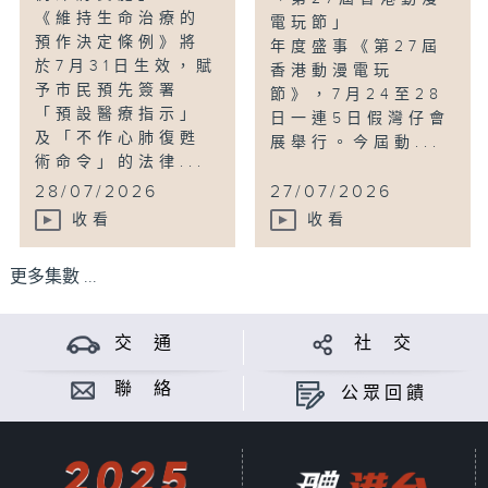
《維持生命治療的
電玩節」
預作決定條例》將
年度盛事《第27屆
於7月31日生效，賦
香港動漫電玩
予市民預先簽署
節》，7月24至28
「預設醫療指示」
日一連5日假灣仔會
及「不作心肺復甦
展舉行。今屆動...
術命令」的法律...
28/07/2026
27/07/2026
收看
收看
更多集數 ...
交 通
社 交
聯 絡
公眾回饋