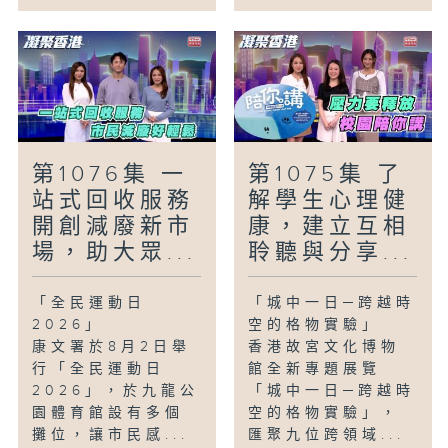
第1076集 一
第1075集 了
站式回收服務
解學生心理健
開創減廢新市
康，建立互相
場，助大眾...
聆聽與分享...
「全民運動日
「城中一日─跨越時
2026」
空的格物實驗」
康文署於8月2日舉
香港故宮文化博物
行「全民運動日
館全新專題展覽
2026」，於九龍公
「城中一日─跨越時
園體育館設有多個
空的格物實驗」，
攤位，讓市民感...
匯聚九位跨領域...