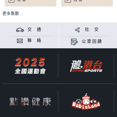
更多集數 ...
交 通
社 交
聯 絡
公眾回饋