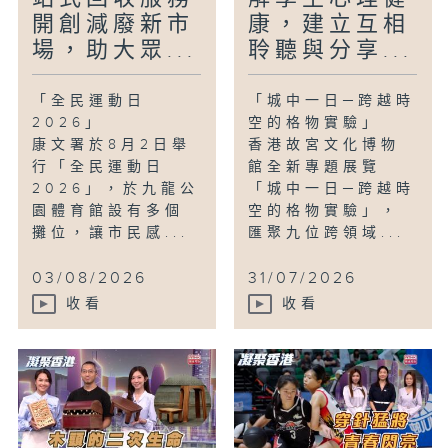
開創減廢新市
康，建立互相
場，助大眾...
聆聽與分享...
「全民運動日
「城中一日─跨越時
2026」
空的格物實驗」
康文署於8月2日舉
香港故宮文化博物
行「全民運動日
館全新專題展覽
2026」，於九龍公
「城中一日─跨越時
園體育館設有多個
空的格物實驗」，
攤位，讓市民感...
匯聚九位跨領域...
03/08/2026
31/07/2026
收看
收看