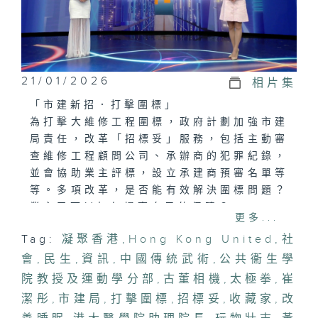
21/01/2026
相片集
「市建新招．打擊圍標」
為打擊大維修工程圍標，政府計劃加強市建
局責任，改革「招標妥」服務，包括主動審
查維修工程顧問公司、承辦商的犯罪紀錄，
並會協助業主評標，設立承建商預審名單等
等。多項改革，是否能有效解決圍標問題？
業主又可以如何提高自己的保障？
更多...
Tag:
凝聚香港
,
Hong Kong United
,
社
「打太極拳，有覺好眠？」
會
有大學醫學院研究團隊發現，中國傳統武術
,
民生
,
資訊
,
中國傳統武術
,
公共衞生學
太極拳對慢性失眠具有長期療效，長期進行
院教授及運動學分部
,
古董相機
,
太極拳
,
崔
的成效與認知行為治療相約，能作為一種可
潔彤
,
市建局
,
打擊圍標
,
招標妥
,
收藏家
,
改
行的替代方案，改善中老年人的睡眠問題，