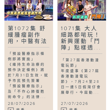
第1072集 舒
1071集 大人
緩腫瘤副作
細路都啱玩！
用，中醫有法
新興運動「鬥
陣」點樣透...
「預設醫療指示條
例即將實施」
「第27屆香港動漫
《維持生命治療的
電玩節」
預作決定條例》將
年度盛事《第27屆
於7月31日生效，賦
香港動漫電玩
予市民預先簽署
節》，7月24至28
「預設醫療指示」
日一連5日假灣仔會
及「不作心肺復甦
展舉行。今屆動...
術命令」的法律...
28/07/2026
27/07/2026
收看
收看