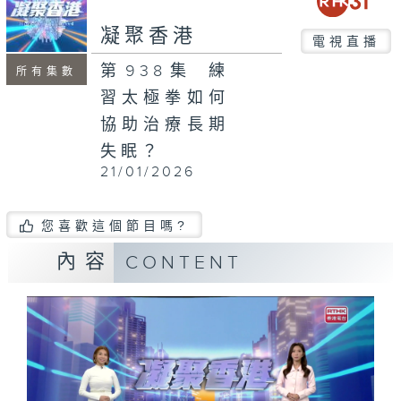
seconds
凝聚香港
電視直播
第938集 練
所有集數
習太極拳如何
協助治療長期
失眠？
21/01/2026
您喜歡這個節目嗎?
內容
CONTENT