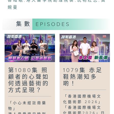
善睡眠
,
港大醫學院助理院長
,
玩物壯志
,
黃
促進整體身心健康。
婉曼
「玩物壯志-即影即懷舊」
古董相機，不單外型典雅，若保養得宜，至
集數
EPISODES
今還可操作，拍出一張張充滿歷史味道的照
片。今集的主角古董相機收藏家，不單收集
多支不同類型的古董相機，還會自行改裝，
替舊相機注入新靈魂，為美好時光留下印
記。
第1080集 照
1079集 赤足
顧者的心聲如
鞋熱潮知多
何透過藝術的
啲！
方式呈現？
「香港國際機場文
化藝術節 2026」
「小心未經註冊藥
「香港國際機場文
物」
化藝術節2026」日