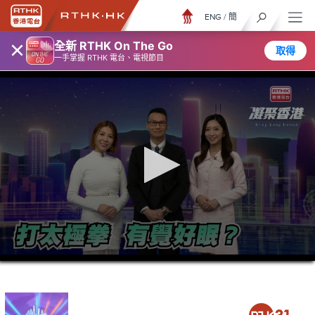
ENG
/
簡
×
全新 RTHK On The Go
取得
一手掌握 RTHK 電台、電視節目
0
seconds
of
23
minutes,
7