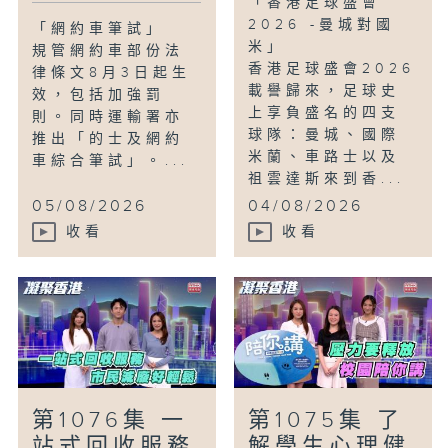
「香港足球盛會
2026 -曼城對國
「網約車筆試」
米」
規管網約車部份法
香港足球盛會2026
律條文8月3日起生
載譽歸來，足球史
效，包括加強罰
上享負盛名的四支
則。同時運輸署亦
球隊：曼城、國際
推出「的士及網約
米蘭、車路士以及
車綜合筆試」。...
祖雲達斯來到香...
05/08/2026
04/08/2026
收看
收看
第1076集 一
第1075集 了
站式回收服務
解學生心理健