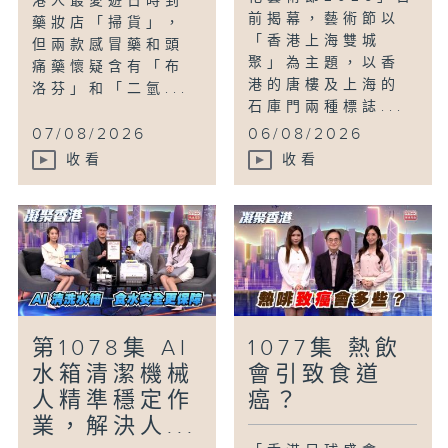
港人最愛遊日時到
前揭幕，藝術節以
藥妝店「掃貨」，
「香港上海雙城
但兩款感冒藥和頭
聚」為主題，以香
痛藥懷疑含有「布
港的唐樓及上海的
洛芬」和「二氫...
石庫門兩種標誌...
07/08/2026
06/08/2026
收看
收看
第1078集 AI
1077集 熱飲
水箱清潔機械
會引致食道
人精準穩定作
癌？
業，解決人...