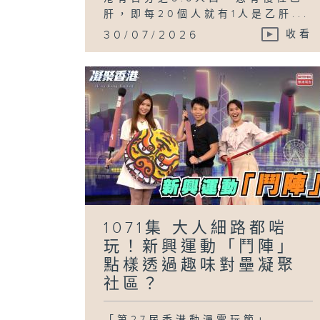
肝，即每20個人就有1人是乙肝...
30/07/2026
收看
1071集 大人細路都啱
玩！新興運動「鬥陣」
點樣透過趣味對壘凝聚
社區？
「第27屆香港動漫電玩節」