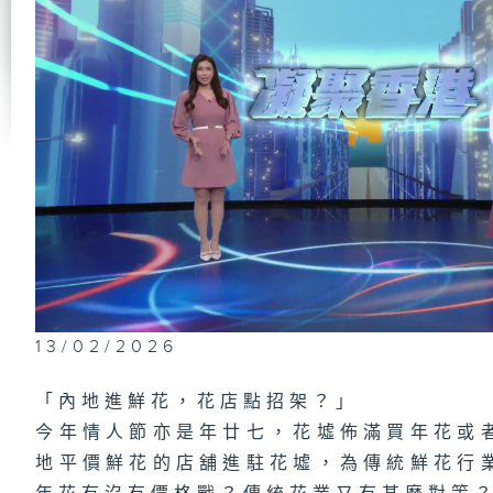
第
研
木
1
場
夢
第
腫
13/02/2026
有
「內地進鮮花，花店點招架？」
今年情人節亦是年廿七，花墟佈滿買年花或
地平價鮮花的店舖進駐花墟，為傳統鮮花行
1
都