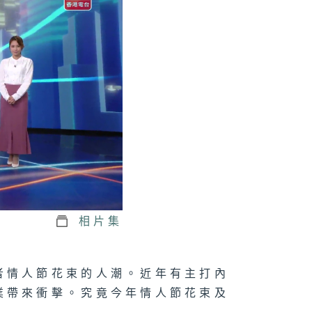
1074集 木匠鑽
傳統榫卯，賦予
頭第二次生命
073集 屋邨籃球
如何成為青年的
想舞台？
1072集 舒緩
瘤副作用，中醫
相片集
法
者情人節花束的人潮。近年有主打內
業帶來衝擊。究竟今年情人節花束及
071集 大人細路
啱玩！新興運動