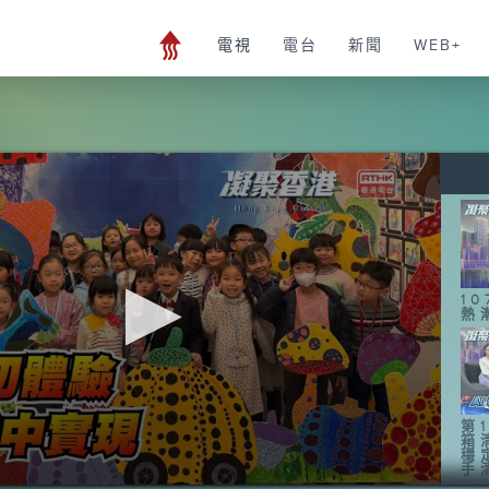
電視
電台
新聞
WEB+
1
熱
第1
箱
穩
手