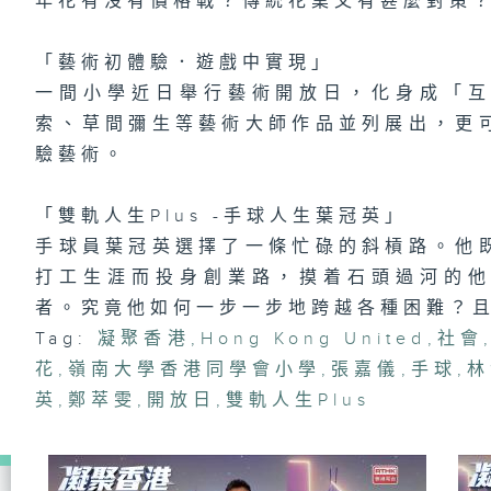
年花有沒有價格戰？傳統花業又有甚麼對策
「
趣
區
「藝術初體驗．遊戲中實現」
一間小學近日舉行藝術開放日，化身成「
索、草間彌生等藝術大師作品並列展出，更
1
驗藝術。
險
有
「雙軌人生Plus -手球人生葉冠英」
手球員葉冠英選擇了一條忙碌的斜槓路。他
打工生涯而投身創業路，摸着石頭過河的
者。究竟他如何一步一步地跨越各種困難？
Tag:
凝聚香港
,
Hong Kong United
,
社會
花
,
嶺南大學香港同學會小學
,
張嘉儀
,
手球
,
林
英
,
鄭萃雯
,
開放日
,
雙軌人生Plus