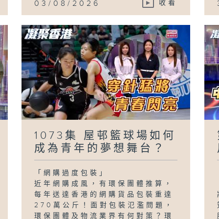
03/08/2026
收看
1073集 屋邨籃球場如何
成為青年的夢想舞台？
「網購過度包裝」
近年網購成風，有環保團體推算，
每年送達香港的網購貨品包裝重達
270萬公斤！面對包裝氾濫問題，
環保團體及物流業界有何對策？環