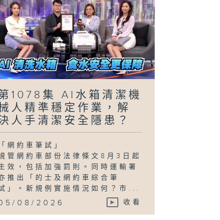
第1078集 AI水箱清潔機
械人精準穩定作業，解
決人手清潔安全隱患？
「網約車筆試」
規管網約車部份法律條文8月3日起
生效，包括加強罰則。同時運輸署
亦推出「的士及網約車綜合筆
試」。新規例實施情況如何？市...
05/08/2026
收看