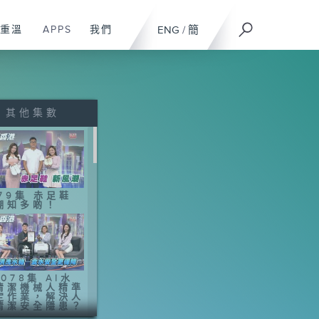
重溫
APPS
我們
ENG
/
簡
其他集數
079集 赤足鞋
潮知多啲！
078集 AI水
清潔機械人精準
定作業，解決人
清潔安全隱患？