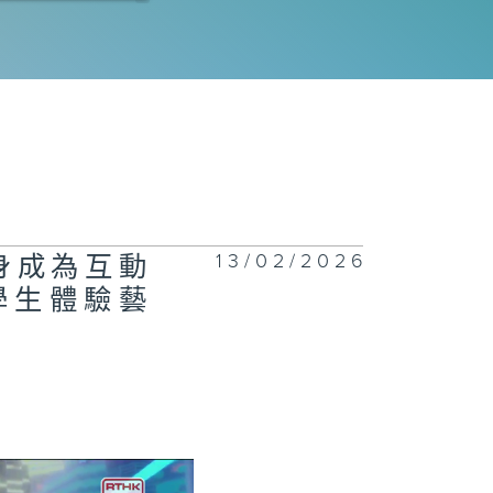
077集 熱飲會引
食道癌？
1076集 一站
回收服務開創減
新市場，助大眾
13/02/2026
化身成為互動
日常輕鬆減廢
學生體驗藝
1075集 了解
生心理健康，建
互相聆聽與分享
校園文化！