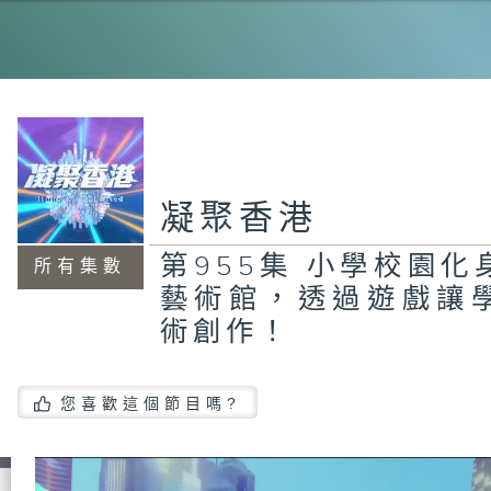
1
致
凝聚香港
第
式
廢
第955集 小學校園
在
所有集數
藝術館，透過遊戲讓
術創作！
第
學
您喜歡這個節目嗎?
立
的