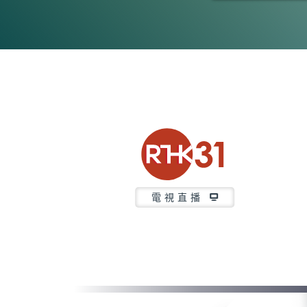
0
seconds
of
24
minutes,
7
seconds
Volume
90%
電視直播