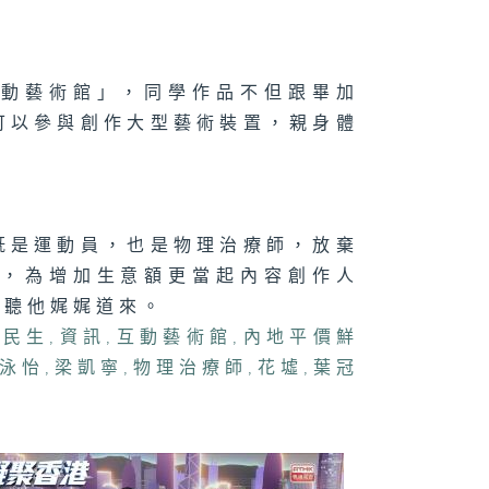
？
鬥陣」點樣透過
味對壘凝聚社
？
互動藝術館」，同學作品不但跟畢加
可以參與創作大型藝術裝置，親身體
070集 寵物保
興起，主人投保
何要注意？
既是運動員，也是物理治療師，放棄
他，為增加生意額更當起內容創作人
且聽他娓娓道來。
,
民生
,
資訊
,
互動藝術館
,
內地平價鮮
泳怡
,
梁凱寧
,
物理治療師
,
花墟
,
葉冠