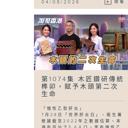
04/08/2026
收看
第1074集 木匠鑽研傳統
榫卯，賦予木頭第二次
生命
「慢性乙型肝炎」
7月28日「世界肝炎日」，衞生署
根據截至2022年之數據估算，本
港有百分之5.6人口，患有慢性乙