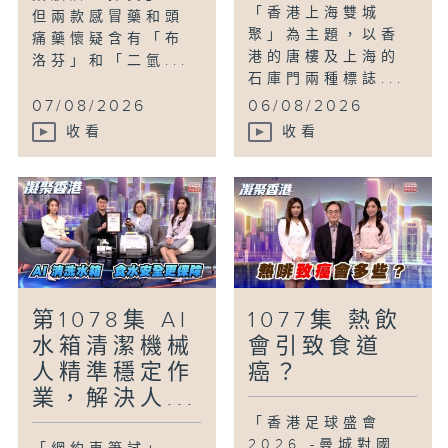
「香港上海雙城
但兩款感冒藥和頭
聚」為主題，以香
痛藥懷疑含有「布
港的唐樓及上海的
洛芬」和「二氫...
石庫門兩種標誌...
07/08/2026
06/08/2026
收看
收看
第1078集 AI
1077集 熱飲
水箱清潔機械
會引致食道
人精準穩定作
癌？
業，解決人...
「香港足球盛會
2026 -曼城對國