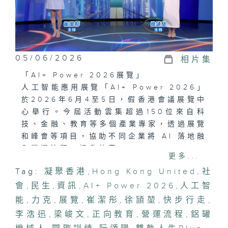
05/06/2026
相片集
「AI+ Power 2026展覽」
人工智能應用展覽「AI+ Power 2026」
於2026年6月4至5日，假香港會議展覽中
心舉行。今屆活動雲集超過150位來自科
技、金融、教育等多個產業專家，透過展覽
和峰會等項目，協助不同企業將 AI 落地融
入營運流程，提升效率。
更多...
Tag:
凝聚香港
,
Hong Kong United
,
社
「間歇快走，減脂無憂」
會
研究顯示，中央肥胖者無論一星期集中一次
,
民生
,
資訊
,
AI+ Power 2026
,
人工智
抑或分三次，合共做75分鐘高低強度交替
能
,
力克
,
展覽
,
崔潔彤
,
徐頴堃
,
快步行走
,
的間歇訓練，都能有效減少多餘體脂以及提
李浩迅
,
梁峻文
,
正向教育
,
營運流程
,
鋁罐
升心肺功能。