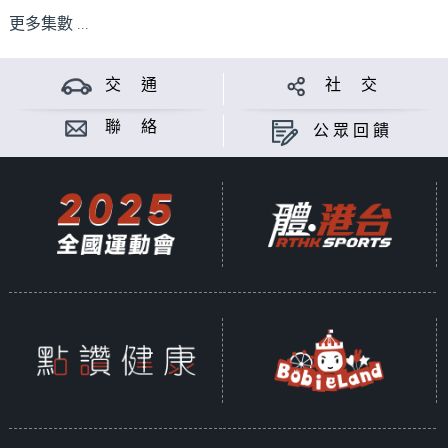
更多集數 ...
交 通
社 交
聯 絡
公眾回饋