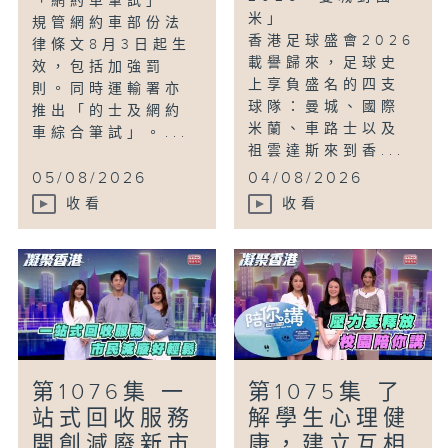
「網約車筆試」
米」
規管網約車部份法
香港足球盛會2026
律條文8月3日起生
載譽歸來，足球史
效，包括加強罰
上享負盛名的四支
則。同時運輸署亦
球隊：曼城、國際
推出「的士及網約
米蘭、車路士以及
車綜合筆試」。...
祖雲達斯來到香...
05/08/2026
04/08/2026
收看
收看
第1076集 一
第1075集 了
站式回收服務
解學生心理健
開創減廢新市
康，建立互相