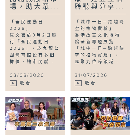
場，助大眾...
聆聽與分享...
「全民運動日
「城中一日─跨越時
2026」
空的格物實驗」
康文署於8月2日舉
香港故宮文化博物
行「全民運動日
館全新專題展覽
2026」，於九龍公
「城中一日─跨越時
園體育館設有多個
空的格物實驗」，
攤位，讓市民感...
匯聚九位跨領域...
03/08/2026
31/07/2026
收看
收看