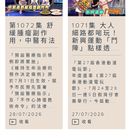
第1072集 舒
1071集 大人
緩腫瘤副作
細路都啱玩！
用，中醫有法
新興運動「鬥
陣」點樣透...
「預設醫療指示條
例即將實施」
「第27屆香港動漫
《維持生命治療的
電玩節」
預作決定條例》將
年度盛事《第27屆
於7月31日生效，賦
香港動漫電玩
予市民預先簽署
節》，7月24至28
「預設醫療指示」
日一連5日假灣仔會
及「不作心肺復甦
展舉行。今屆動...
術命令」的法律...
28/07/2026
27/07/2026
收看
收看