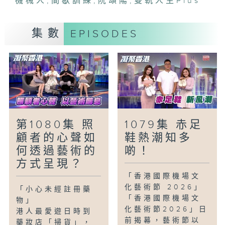
機械人
,
間歇訓練
,
阮頌陽
,
雙軌人生Plus
「雙軌人生Plus -成為光的力克」
今集繼續細味李浩迅釜底抽薪的故事，他曾
集數
EPISODES
閱讀大量書藉去慰藉心靈，從而激發起將
「鋁罐機械人」進化為「力克」的故事書及
動畫，其後更將「力克」的心靈故事帶進校
園，將自我救贖的經歷分享給學生，並開始
從事正向教育。
第1080集 照
1079集 赤足
顧者的心聲如
鞋熱潮知多
何透過藝術的
啲！
方式呈現？
「香港國際機場文
化藝術節 2026」
「小心未經註冊藥
「香港國際機場文
物」
化藝術節2026」日
港人最愛遊日時到
前揭幕，藝術節以
藥妝店「掃貨」，