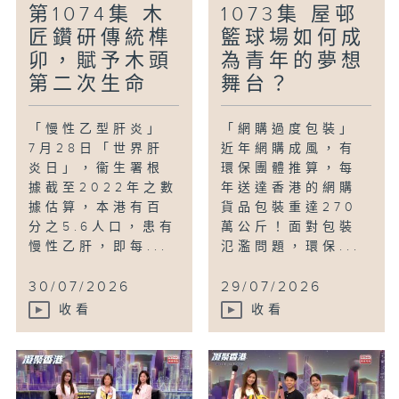
第1074集 木
1073集 屋邨
匠鑽研傳統榫
籃球場如何成
卯，賦予木頭
為青年的夢想
第二次生命
舞台？
「慢性乙型肝炎」
「網購過度包裝」
7月28日「世界肝
近年網購成風，有
炎日」，衞生署根
環保團體推算，每
據截至2022年之數
年送達香港的網購
據估算，本港有百
貨品包裝重達270
分之5.6人口，患有
萬公斤！面對包裝
慢性乙肝，即每...
氾濫問題，環保...
30/07/2026
29/07/2026
收看
收看