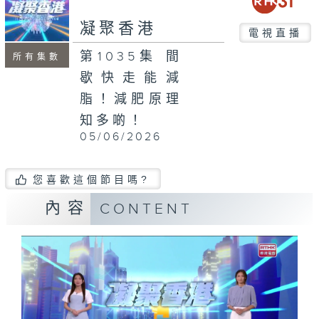
seconds
凝聚香港
電視直播
第1035集 間
所有集數
歇快走能減
脂！減肥原理
知多啲！
05/06/2026
您喜歡這個節目嗎?
內容
CONTENT