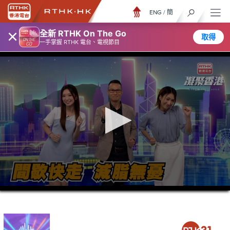
ENG
/
簡
×
全新 RTHK On The Go
取得
一手掌握 RTHK 電台、電視節目
0
seconds
of
23
minutes,
7