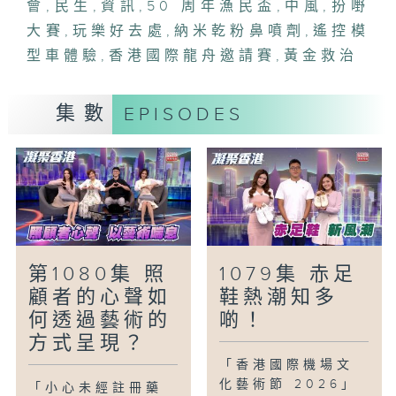
會
造型。一齊感受當日的熱鬧盛況！
,
民生
,
資訊
,
50 周年漁民盃
,
中風
,
扮嘢
大賽
,
玩樂好去處
,
納米乾粉鼻噴劑
,
遙控模
「黃金救治．腦中風鼻噴劑」
型車體驗
,
香港國際龍舟邀請賽
,
黃金救治
港大醫學院聯同生物醫學儀器中心研究團
隊，研發全球首創「納米乾粉鼻噴劑」，可
集數
EPISODES
以將藥物直接送達腦部，毋須打針或進行手
術，讓患者在中風發生初期的「黃金救治時
間」即時使用，提供「院前」急救。
「玩樂好去處-遙控模型車體驗」
遙控模型車去年成為全運會群眾賽事，本港
的愛好者更是越來越多，越玩越專！今次主
持Lily先到訪熱門公眾車場佐敦谷公園，跟
第1080集 照
1079集 赤足
隨中國香港模型運動總會的教練，感受當中
顧者的心聲如
鞋熱潮知多
的極速體驗。之後又到一個私人越野遙控車
何透過藝術的
啲！
場，試玩崎嶇不平的越野賽道。兩種賽道，
方式呈現？
同樣充滿挑戰性！
「香港國際機場文
化藝術節 2026」
「小心未經註冊藥