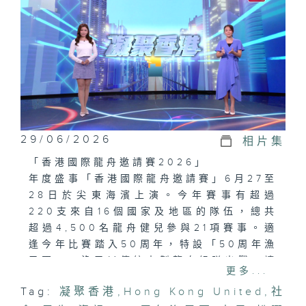
29/06/2026
相片集
「香港國際龍舟邀請賽2026」
年度盛事「香港國際龍舟邀請賽」6月27至
28日於尖東海濱上演。今年賽事有超過
220支來自16個國家及地區的隊伍，總共
超過4,500名龍舟健兒參與21項賽事。適
逢今年比賽踏入50周年，特設「50周年漁
民盃」，漁民以傳統木製龍舟組隊出戰，讓
更多...
觀眾感受昔日龍舟競渡的風采。當然唔少得
Tag:
凝聚香港
,
Hong Kong United
,
社
焦點所在「扮嘢大賽」的參賽隊伍各種趣怪