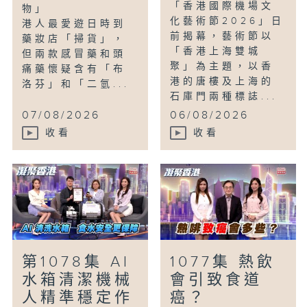
「香港國際機場文
物」
化藝術節2026」日
港人最愛遊日時到
前揭幕，藝術節以
藥妝店「掃貨」，
「香港上海雙城
但兩款感冒藥和頭
聚」為主題，以香
痛藥懷疑含有「布
港的唐樓及上海的
洛芬」和「二氫...
石庫門兩種標誌...
07/08/2026
06/08/2026
收看
收看
第1078集 AI
1077集 熱飲
水箱清潔機械
會引致食道
人精準穩定作
癌？