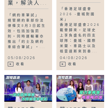
業，解決人...
「香港足球盛會
2026 -曼城對國
「網約車筆試」
米」
規管網約車部份法
香港足球盛會2026
律條文8月3日起生
載譽歸來，足球史
效，包括加強罰
上享負盛名的四支
則。同時運輸署亦
球隊：曼城、國際
推出「的士及網約
米蘭、車路士以及
車綜合筆試」。...
祖雲達斯來到香...
05/08/2026
04/08/2026
收看
收看