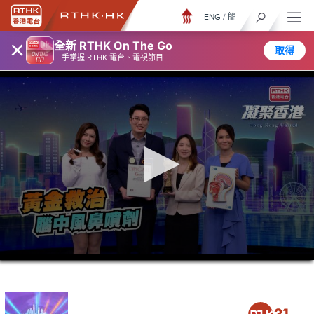
ENG
/
簡
×
全新 RTHK On The Go
取得
一手掌握 RTHK 電台、電視節目
0
seconds
of
23
minutes,
7