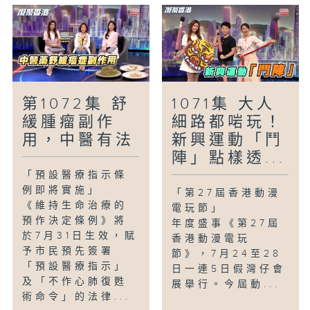
第1072集 舒
1071集 大人
緩腫瘤副作
細路都啱玩！
用，中醫有法
新興運動「鬥
陣」點樣透...
「預設醫療指示條
例即將實施」
「第27屆香港動漫
《維持生命治療的
電玩節」
預作決定條例》將
年度盛事《第27屆
於7月31日生效，賦
香港動漫電玩
予市民預先簽署
節》，7月24至28
「預設醫療指示」
日一連5日假灣仔會
及「不作心肺復甦
展舉行。今屆動...
術命令」的法律...