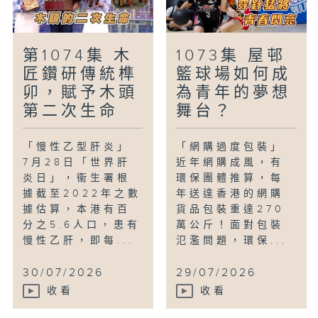
第1074集 木
1073集 屋邨
匠鑽研傳統榫
籃球場如何成
卯，賦予木頭
為青年的夢想
第二次生命
舞台？
「慢性乙型肝炎」
「網購過度包裝」
7月28日「世界肝
近年網購成風，有
炎日」，衞生署根
環保團體推算，每
據截至2022年之數
年送達香港的網購
據估算，本港有百
貨品包裝重達270
分之5.6人口，患有
萬公斤！面對包裝
慢性乙肝，即每...
氾濫問題，環保...
30/07/2026
29/07/2026
收看
收看