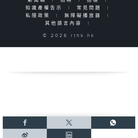
新聞稿
|
招聘
|
招標
|
知識產權告示
|
常見問題
|
私隱政策
|
無障礙播放器
|
其他語言內容
|
© 2026 rthk.hk