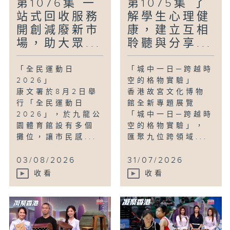
第1076集 一
第1075集 了
站式回收服務
解學生心理健
開創減廢新市
康，建立互相
場，助大眾...
聆聽與分享...
「全民運動日
「城中一日─跨越時
2026」
空的格物實驗」
康文署於8月2日舉
香港故宮文化博物
行「全民運動日
館全新專題展覽
2026」，於九龍公
「城中一日─跨越時
園體育館設有多個
空的格物實驗」，
攤位，讓市民感...
匯聚九位跨領域...
03/08/2026
31/07/2026
收看
收看