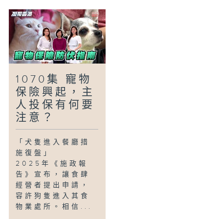
1070集 寵物
保險興起，主
人投保有何要
注意？
「犬隻進入餐廳措
施復盤」
2025年《施政報
告》宣布，讓食肆
經營者提出申請，
容許狗隻進入其食
物業處所。相信...