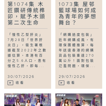
第1074集 木
1073集 屋邨
匠鑽研傳統榫
籃球場如何成
卯，賦予木頭
為青年的夢想
第二次生命
舞台？
「慢性乙型肝炎」
「網購過度包裝」
7月28日「世界肝
近年網購成風，有
炎日」，衞生署根
環保團體推算，每
據截至2022年之數
年送達香港的網購
據估算，本港有百
貨品包裝重達270
分之5.6人口，患有
萬公斤！面對包裝
慢性乙肝，即每...
氾濫問題，環保...
30/07/2026
29/07/2026
收看
收看