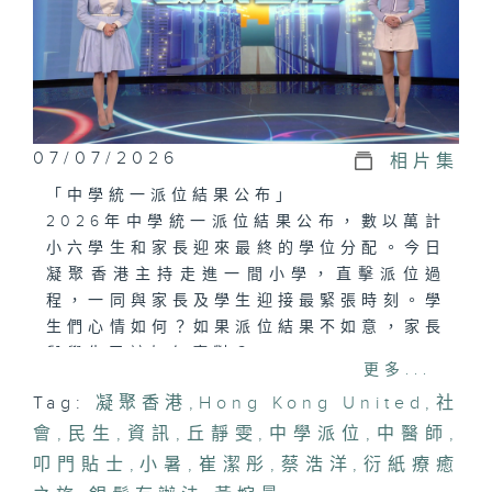
07/07/2026
相片集
「中學統一派位結果公布」
2026年中學統一派位結果公布，數以萬計
小六學生和家長迎來最終的學位分配。今日
凝聚香港主持走進一間小學，直擊派位過
程，一同與家長及學生迎接最緊張時刻。學
生們心情如何？如果派位結果不如意，家長
與學生又該如何應對？
更多...
Tag:
凝聚香港
,
Hong Kong United
,
社
「夏日炎炎．消暑妙法」
會
今天是小暑，古人云：小暑過，一日熱三
,
民生
,
資訊
,
丘靜雯
,
中學派位
,
中醫師
,
分，意味著距離大暑只有兩個星期期間，天
叩門貼士
,
小暑
,
崔潔彤
,
蔡浩洋
,
衍紙療癒
氣會越來越悶熱。今日有請中醫師拆解小暑