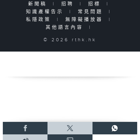
新聞稿
|
招聘
|
招標
|
知識產權告示
|
常見問題
|
私隱政策
|
無障礙播放器
|
其他語言內容
|
© 2026 rthk.hk