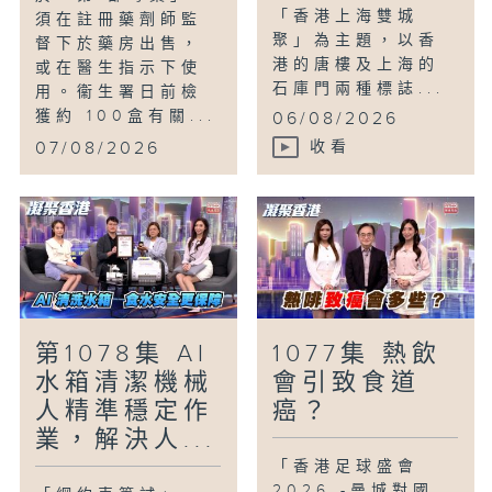
「香港上海雙城
須在註冊藥劑師監
聚」為主題，以香
督下於藥房出售，
港的唐樓及上海的
或在醫生指示下使
石庫門兩種標誌...
用。衞生署日前檢
獲約 100盒有關...
06/08/2026
07/08/2026
收看
第1078集 AI
1077集 熱飲
水箱清潔機械
會引致食道
人精準穩定作
癌？
業，解決人...
「香港足球盛會
2026 -曼城對國