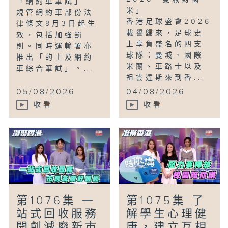
「網約車筆試」
米」
規管網約車部份法
香港足球盛會2026
律條文8月3日起生
載譽歸來，足球史
效，包括加強罰
上享負盛名的四支
則。同時運輸署亦
球隊：曼城、國際
推出「的士及網約
米蘭、車路士以及
車綜合筆試」。...
祖雲達斯來到香...
05/08/2026
04/08/2026
收看
收看
第1076集 一
第1075集 了
站式回收服務
解學生心理健
開創減廢新市
康，建立互相