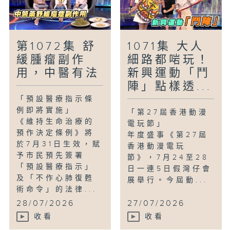
第1072集 舒
1071集 大人
緩腫瘤副作
細路都啱玩！
用，中醫有法
新興運動「鬥
陣」點樣透...
「預設醫療指示條
例即將實施」
「第27屆香港動漫
《維持生命治療的
電玩節」
預作決定條例》將
年度盛事《第27屆
於7月31日生效，賦
香港動漫電玩
予市民預先簽署
節》，7月24至28
「預設醫療指示」
日一連5日假灣仔會
及「不作心肺復甦
展舉行。今屆動...
術命令」的法律...
28/07/2026
27/07/2026
收看
收看