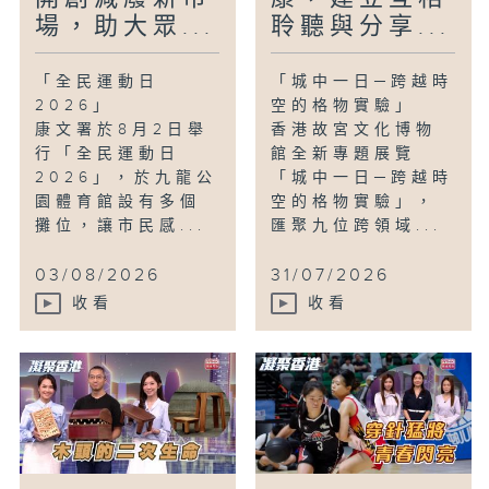
場，助大眾...
聆聽與分享...
「全民運動日
「城中一日─跨越時
2026」
空的格物實驗」
康文署於8月2日舉
香港故宮文化博物
行「全民運動日
館全新專題展覽
2026」，於九龍公
「城中一日─跨越時
園體育館設有多個
空的格物實驗」，
攤位，讓市民感...
匯聚九位跨領域...
03/08/2026
31/07/2026
收看
收看