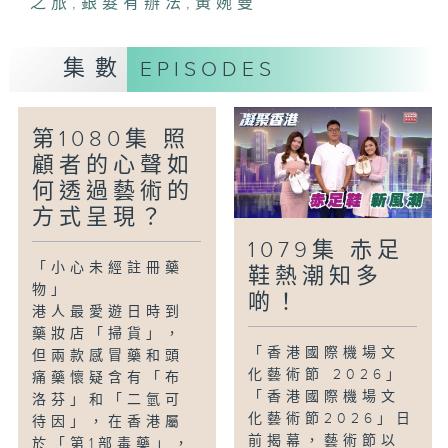
之旅
,
銀髮有辦法
,
黃婉曼
的衣食住行養生方法，提早做好防暑準備。
集數
EPISODES
「銀髮有辦法-衍紙療癒之旅」
衍紙作為古老的捲紙藝術，透過折、皺、
彎、搓等方法做出不同的造型，再搭配成獨
第1080集 照
一無二的藝術品。衍紙不僅可以激發長者的
顧者的心聲如
創意，更有助訓練他們手部的小肌肉、手眼
協調、空間距雕感等多元化發展。有機構就
何透過藝術的
推出衍紙創作班，希望一班老友記可以體會
方式呈現？
衍紙藝術帶來的寧靜與放鬆，享受一場療癒
1079集 赤足
心靈的藝術之旅。
「小心未經註冊藥
鞋熱潮知多
物」
啲！
港人最愛遊日時到
藥妝店「掃貨」，
「香港國際機場文
但兩款感冒藥和頭
化藝術節 2026」
痛藥懷疑含有「布
「香港國際機場文
洛芬」和「二氫可
化藝術節2026」日
待因」，在香港屬
前揭幕，藝術節以
於「第1部毒藥」，