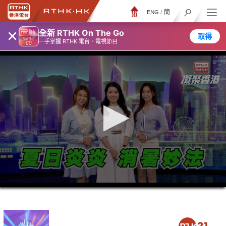
ENG
/
簡
×
全新 RTHK On The Go
取得
一手掌握 RTHK 電台、電視節目
0
seconds
of
23
minutes,
6