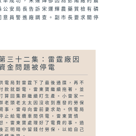
改革成功，宋運輝卻因為彭陽廠的農
縣公安局長告訴宋運輝農藥質檢有磷
同意員警進廠調查。副市長要求關停
第三十二集：雷霆廠因
資金問題被停電
供電局對雷霆下了最後通牒，再不
付款就斷電，雷東寶繼續拖著，並
打算回集群繼續盯生產。小雷家一
群老頭老太太因沒收到應發的勞保
鬧事，雷母向雷前妻求助。供電局
停止給電纜車間供電，雷東寶憤
怒。雷東寶處理好了電費的事。過
後正明暗中留錢付勞保，以給自己