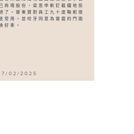
己商場股份，梁思申斬釘截鐵地拒
絕了。雷東寶對員工九十度鞠躬很
是受用，並咬牙同意為雷霆的門面
換好車。
17/02/2025