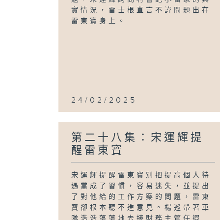
實情況，雷士根直言不諱問題出在
雷東寶身上。
24/02/2025
第二十八集：宋運輝提
醒雷東寶
宋運輝提醒雷東寶別把提高個人待
遇當成了習慣，容易迷失，並提出
了對他給的工作方案的問題，雷東
寶卻根本聽不進意見。楊巡帶著車
隊浩浩蕩蕩地去接財務主管任遐