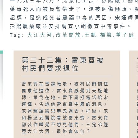
一九九三年六月，北京化工部，彭陽廠工藝
藥毒死人而被員警帶走了，還被砸傷額頭。
超標，是造成死者農藥中毒的原因，宋運輝
彭陽農藥廠並安排調查小組徹查中毒事件。
Tag:
大江大河
,
改革開放
,
王凱
,
楊爍
,
董子健
第三十三集：雷東寶被
村民們要求退位
雷東寶在雷霆廠走，被村民們攔住
要求他退位，雷東寶感覺到天旋地
轉，暈倒在地。雷下屬打電話給宋
運輝，告訴他雷東寶中風的消息，
宋運輝讓梁思申先過去。稍後，宋
和楊巡到醫院看望雷東寶，雷東寶
卻裝作睡覺不想見他們。三兄弟經
歷大江大河，最終會如何？