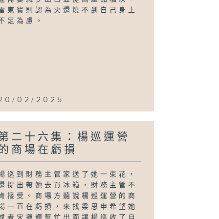
雷東寶則認為火還燒不到自己身上
不足為慮。
20/02/2025
第二十六集：楊巡運營
的商場在虧損
楊巡到財務主管家送了她一束花，
還提出帶她去買冰箱，財務主管不
肯接受。商場方聽說楊巡運營的商
場一直在虧損，來找梁思申希望她
或者宋運輝幫忙出面讓楊巡收了自