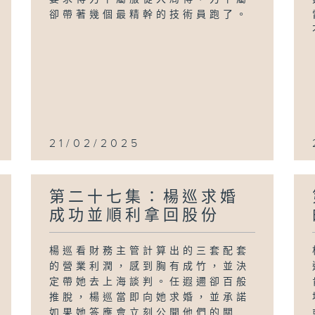
卻帶著幾個最精幹的技術員跑了。
21/02/2025
第二十七集：楊巡求婚
成功並順利拿回股份
楊巡看財務主管計算出的三套配套
的營業利潤，感到胸有成竹，並決
定帶她去上海談判。任遐邇卻百般
推脫，楊巡當即向她求婚，並承諾
如果她答應會立刻公開他們的關