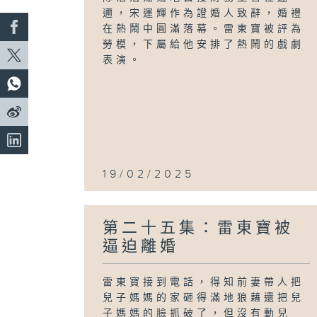
邇，宋運輝作為證婚人致辭，婚禮
在熱鬧中圓滿落幕。雷東寶被評為
勞模，下屬給他安排了熱鬧的戲劇
表演。
19/02/2025
第二十五集：雷東寶被
逼迫離婚
雷東寶接到電話，得知前妻帶人把
兒子媽媽的家砸得滿地狼藉還把兒
子媽媽的臉抓破了，但沒有動兒