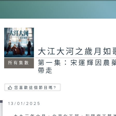
大江大河之歲月如
第一集：宋運輝因農
所有集數
帶走
您喜歡這個節目嗎?
13/01/2025