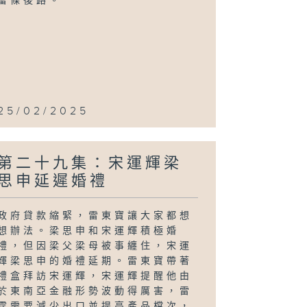
留條後路。
25/02/2025
第二十九集：宋運輝梁
思申延遲婚禮
政府貸款縮緊，雷東寶讓大家都想
想辦法。梁思申和宋運輝積極婚
禮，但因梁父梁母被事纏住，宋運
輝梁思申的婚禮延期。雷東寶帶著
禮盒拜訪宋運輝，宋運輝提醒他由
於東南亞金融形勢波動得厲害，雷
霆需要減少出口並提高產品檔次，