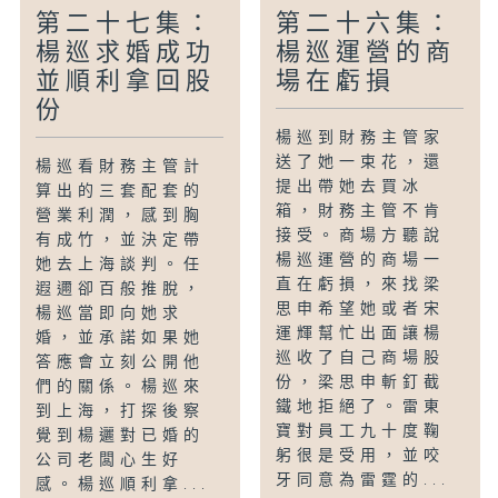
第二十七集：
第二十六集：
楊巡求婚成功
楊巡運營的商
並順利拿回股
場在虧損
份
楊巡到財務主管家
送了她一束花，還
楊巡看財務主管計
提出帶她去買冰
算出的三套配套的
箱，財務主管不肯
營業利潤，感到胸
接受。商場方聽說
有成竹，並決定帶
楊巡運營的商場一
她去上海談判。任
直在虧損，來找梁
遐邇卻百般推脫，
思申希望她或者宋
楊巡當即向她求
運輝幫忙出面讓楊
婚，並承諾如果她
巡收了自己商場股
答應會立刻公開他
份，梁思申斬釘截
們的關係。楊巡來
鐵地拒絕了。雷東
到上海，打探後察
寶對員工九十度鞠
覺到楊邐對已婚的
躬很是受用，並咬
公司老闆心生好
牙同意為雷霆的...
感。楊巡順利拿...