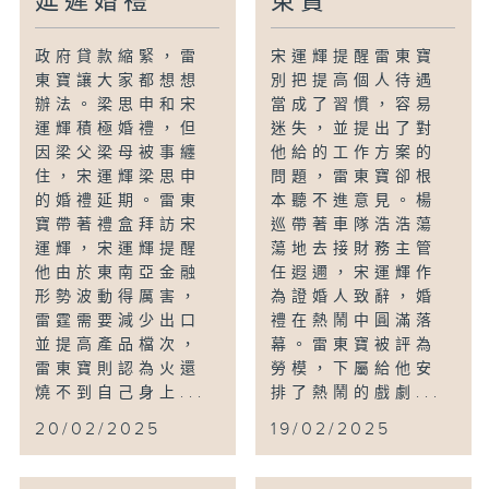
延遲婚禮
東寶
政府貸款縮緊，雷
宋運輝提醒雷東寶
東寶讓大家都想想
別把提高個人待遇
辦法。梁思申和宋
當成了習慣，容易
運輝積極婚禮，但
迷失，並提出了對
因梁父梁母被事纏
他給的工作方案的
住，宋運輝梁思申
問題，雷東寶卻根
的婚禮延期。雷東
本聽不進意見。楊
寶帶著禮盒拜訪宋
巡帶著車隊浩浩蕩
運輝，宋運輝提醒
蕩地去接財務主管
他由於東南亞金融
任遐邇，宋運輝作
形勢波動得厲害，
為證婚人致辭，婚
雷霆需要減少出口
禮在熱鬧中圓滿落
並提高產品檔次，
幕。雷東寶被評為
雷東寶則認為火還
勞模，下屬給他安
燒不到自己身上...
排了熱鬧的戲劇...
20/02/2025
19/02/2025