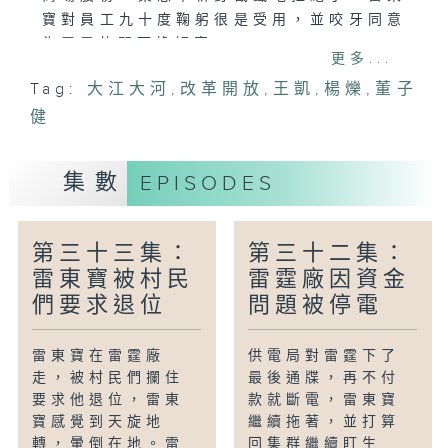
寶對員工九十度鞠躬很是受用，並咬牙同意
為雷霆的門面換好車。
更多...
Tag:
大江大河
,
改革開放
,
王凱
,
楊爍
,
董子
健
集數
EPISODES
第三十三集：
第三十二集：
雷東寶被村民
雷霆廠因資金
們要求退位
問題被停電
雷東寶在雷霆廠
供電局對雷霆下了
走，被村民們攔住
最後通牒，再不付
要求他退位，雷東
款就斷電，雷東寶
寶感覺到天旋地
繼續拖著，並打算
轉，暈倒在地。雷
回集群繼續盯生