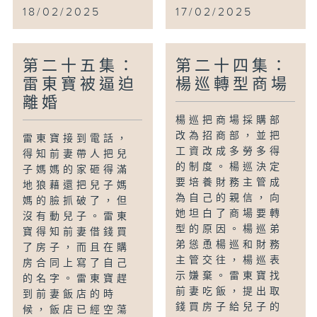
18/02/2025
17/02/2025
第二十五集：
第二十四集：
雷東寶被逼迫
楊巡轉型商場
離婚
楊巡把商場採購部
改為招商部，並把
雷東寶接到電話，
工資改成多勞多得
得知前妻帶人把兒
的制度。楊巡決定
子媽媽的家砸得滿
要培養財務主管成
地狼藉還把兒子媽
為自己的親信，向
媽的臉抓破了，但
她坦白了商場要轉
沒有動兒子。雷東
型的原因。楊巡弟
寶得知前妻借錢買
弟慫恿楊巡和財務
了房子，而且在購
主管交往，楊巡表
房合同上寫了自己
示嫌棄。雷東寶找
的名字。雷東寶趕
前妻吃飯，提出取
到前妻飯店的時
錢買房子給兒子的
候，飯店已經空蕩