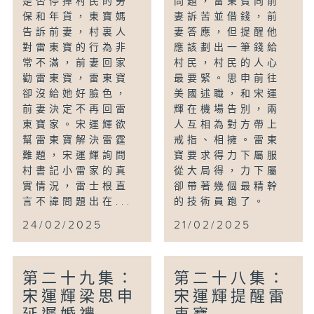
是否停掉村民的勞
問題，雷東寶向前
保和年貨，東寶媽
妻訴苦並借錢，前
告訴前妻，村裏人
妻答應，但提醒他
對雷東寶的行為非
應該劃出一筆錢給
常不滿，前妻回家
村民，村民的人心
勸雷東寶，雷東寶
最要緊。思申前往
卻沒給她好臉色，
美國述職，和宋運
前妻決定不再回雷
輝在機場告別，兩
東寶家。宋運輝欲
人互相為對方帶上
幫雷東寶解決雷霆
戒指、相擁。雷東
難題，宋運輝詢問
寶要求得力下屬服
村書記小雷家的真
從大局得，力下屬
實情況，雷士根直
卻帶著幾個最精幹
言不諱問題出在...
的技術員跑了。
24/02/2025
21/02/2025
第二十九集：
第二十八集：
宋運輝梁思申
宋運輝提醒雷