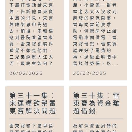
下屬打電話給宋運
產。小雷家一群老
輝，告訴他雷東寶
頭老太太因沒收到
中風的消息，宋運
應發的勞保鬧事，
輝讓梁思申先過
雷母向雷前妻求
去。稍後，宋和楊
助。供電局停止給
巡到醫院看望雷東
電纜車間供電，雷
寶，雷東寶卻裝作
東寶憤怒。雷東寶
睡覺不想見他們。
處理好了電費的
三兄弟經歷大江大
事。過後正明暗中
河，最終會如何？
留錢付勞保，以...
26/02/2025
25/02/2025
第三十一集：
第三十集：雷
宋運輝欲幫雷
東寶為資金難
東寶解決問題
題借錢
雷東寶和下屬爭論
為解決資金周轉的