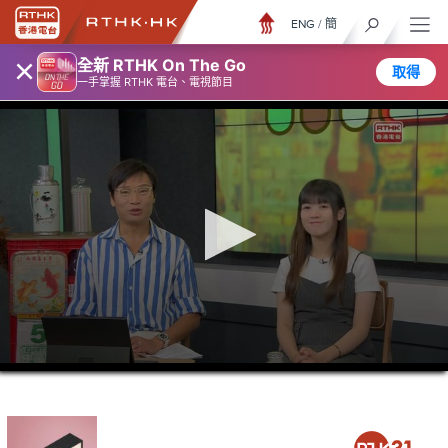
ENG
/
簡
×
全新 RTHK On The Go
取得
一手掌握 RTHK 電台、電視節目
0
seconds
of
45
minutes,
50