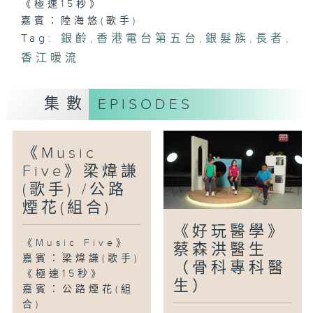
《極速15秒》
嘉賓：陸海悠(歌手)
Tag:
銀齡
,
香港電台第五台
,
銀髮族
,
長者
,
香江暖流
集數
EPISODES
《Music
Five》梁煒謙
(歌手) /公路
煙花(組合)
《好玩醫學》
《Music Five》
蔡森洪醫生
嘉賓：梁煒謙(歌手)
（骨科專科醫
《極速15秒》
生）
嘉賓：公路煙花(組
合)