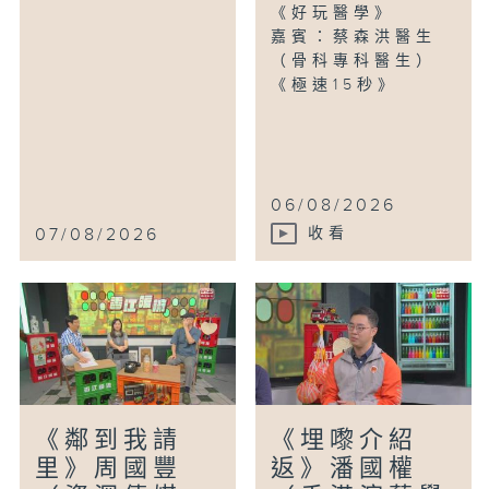
《好玩醫學》
嘉賓：蔡森洪醫生
（骨科專科醫生）
《極速15秒》
06/08/2026
07/08/2026
收看
《鄰到我請
《埋嚟介紹
里》周國豐
返》潘國權