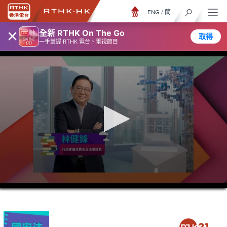
ENG
/
簡
×
全新 RTHK On The Go
取得
一手掌握 RTHK 電台、電視節目
0
seconds
of
0
seconds