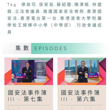
Tag:
律政司
,
保安局
,
蘇紹聰
,
陳澤銘
,
林健
鋒
,
立法會議員
,
維護國家安全條例
,
香港國
安法
,
香港電台第一台
,
香港浸會大學附屬
學校王錦輝中小學（中學部）
,
行政會議成
員
集數
EPISODES
國安法事件簿
國安法事件簿
III - 第七集
III - 第六集