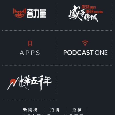
新聞稿
|
招聘
|
招標
|