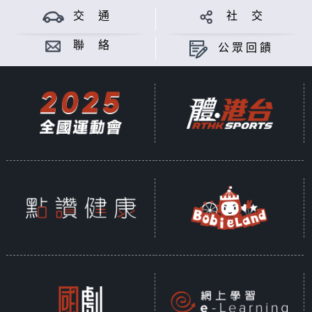
交 通
社 交
聯 絡
公眾回饋