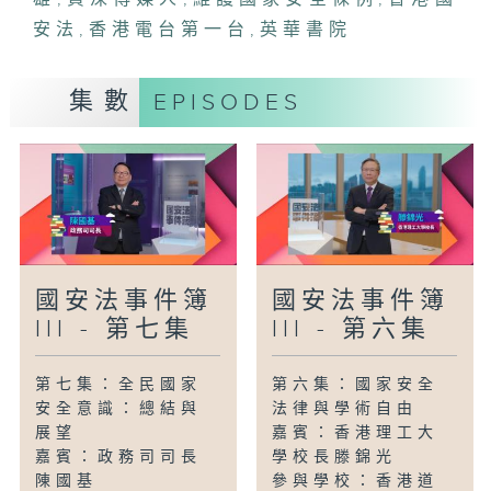
安法
,
香港電台第一台
,
英華書院
集數
EPISODES
國安法事件簿
國安法事件簿
III - 第七集
III - 第六集
第七集：全民國家
第六集：國家安全
安全意識：總結與
法律與學術自由
展望
嘉賓：香港理工大
嘉賓：政務司司長
學校長滕錦光
陳國基
參與學校：香港道