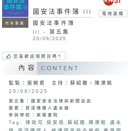
國安法事件簿 III
電視直播
國安法事件簿
所有集數
III - 第五集
20/06/2025
您喜歡這個節目嗎?
內容
CONTENT
監製：張婉君 主持：蘇紹聰、陳澤銘
20/06/2025
第五集：國家安全法律與新聞自由
嘉賓：資深傳媒人盧永雄
參與學校：英華書院
Tag:
律政司
,
保安局
,
蘇紹聰
,
陳澤銘
,
盧永
雄
,
資深傳媒人
,
維護國家安全條例
,
香港國