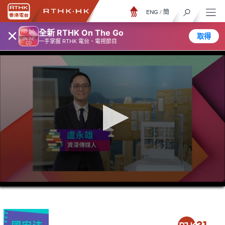
ENG
/
簡
×
全新 RTHK On The Go
取得
一手掌握 RTHK 電台、電視節目
0
seconds
of
0
seconds