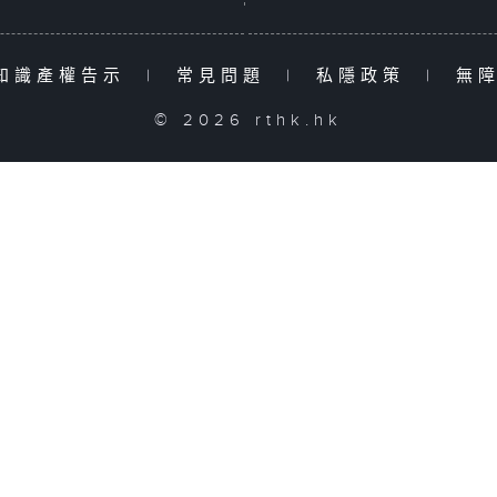
知識產權告示
|
常見問題
|
私隱政策
|
無
© 2026 rthk.hk