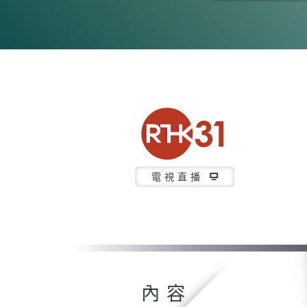
0
seconds
of
0
seconds
Volume
90%
電視直播
內容