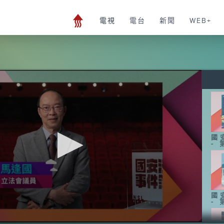
電視
電台
新聞
WEB+
國
-
國
-