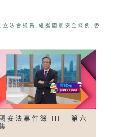
國
,
立法會議員
,
維護國家安全條例
,
香
國安法事件簿 III - 第六
集