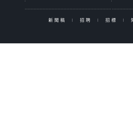
新聞稿
|
招聘
|
招標
|