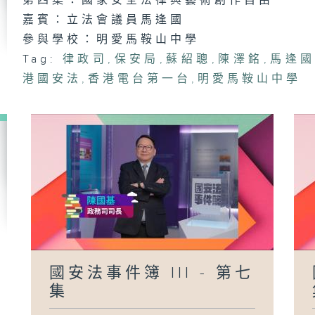
第四集：國家安全法律與藝術創作自由
嘉賓：立法會議員馬逢國
參與學校：明愛馬鞍山中學
Tag:
律政司
,
保安局
,
蘇紹聰
,
陳澤銘
,
馬逢
港國安法
,
香港電台第一台
,
明愛馬鞍山中學
國安法事件簿 III - 第七
集