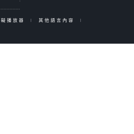
障礙播放器
|
其他語言內容
|