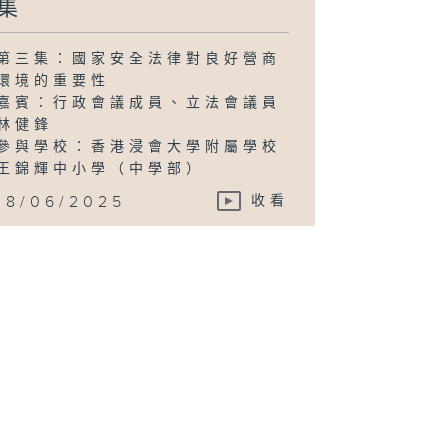
集
第三集：國家安全法律對良好營商
環境的重要性
嘉賓：行政會議成員、立法會議員
林健鋒
參與學校：香港浸會大學附屬學校
王錦輝中小學（中學部）
18/06/2025
收看