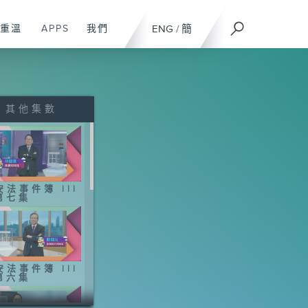
重溫
APPS
我們
ENG
/
簡
其他集數
安法事件簿 III
 第七集
安法事件簿 III
 第六集