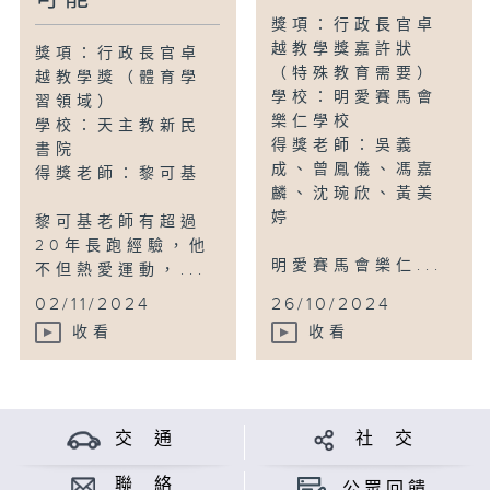
獎項：行政長官卓
越教學獎嘉許狀
獎項：行政長官卓
（特殊教育需要）
越教學獎（體育學
學校：明愛賽馬會
習領域）
樂仁學校
學校：天主教新民
得獎老師：吳義
書院
成、曾鳳儀、馮嘉
得獎老師：黎可基
麟、沈琬欣、黃美
婷
黎可基老師有超過
20年長跑經驗，他
明愛賽馬會樂仁...
不但熱愛運動，...
02/11/2024
26/10/2024
收看
收看
交 通
社 交
聯 絡
公眾回饋