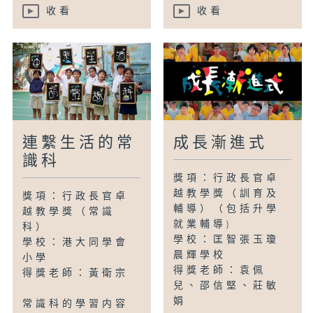
收看
收看
連繫生活的常
成長漸進式
識科
獎項：行政長官卓
越教學獎（訓育及
獎項：行政長官卓
輔導）（包括升學
越教學獎（常識
就業輔導)
科）
學校：匡智張玉瓊
學校：港大同學會
晨輝學校
小學
得獎老師：袁佩
得獎老師：黃衛宗
兒、邵信堅、莊敏
娟
常識科的學習内容