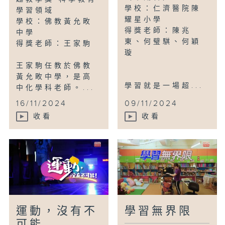
學校：仁濟醫院陳
學習領域
耀星小學
學校：佛教黃允畋
得獎老師：陳兆
中學
東、何璧騏、何穎
得獎老師：王家駒
璇
王家駒任教於佛教
黃允畋中學，是高
學習就是一場超...
中化學科老師。...
16/11/2024
09/11/2024
收看
收看
運動，沒有不
學習無界限
可能