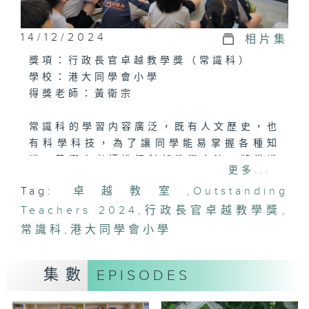
14/12/2024
相片集
獎項：行政長官卓越教學獎（常識科）
學校：港大同學會小學
得獎老師：黃衛宗
常識科的學習内容廣泛，既有人文歷史，也
有科學科技，為了讓同學能易掌握各種知
識，黃衛宗老師推行創新教學方法，將常識
更多...
科課程內容與其他學科內容結合，達至跨學
Tag:
卓越教室
,
Outstanding
科學習；同時又透過參與社區服務，給予學
Teachers 2024
生實踐所學的機會。通過連繫生活的實際經
,
行政長官卓越教學獎
,
驗，學生可以學習到如何靈活運用不同學科
常識科
,
港大同學會小學
的知識，達到內化所學的目的。
集數
EPISODES
黃老師亦推行主題圖書取代傳統課本進行教
學，不但可以鼓勵校內閱讀風氣，同時亦增
加課堂的趣味。