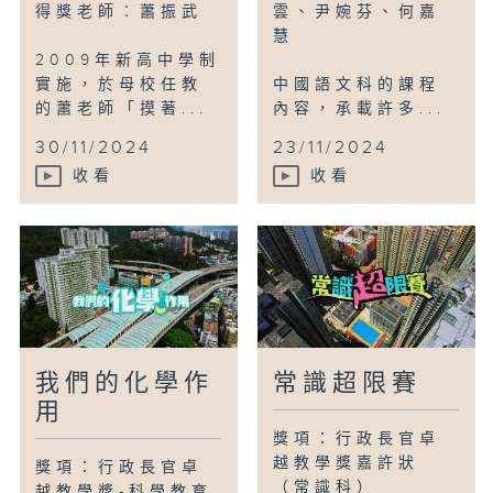
得獎老師︰蕭振武
雲、尹婉芬、何嘉
慧
2009年新高中學制
實施，於母校任教
中國語文科的課程
的蕭老師「摸著...
內容，承載許多...
30/11/2024
23/11/2024
收看
收看
我們的化學作
常識超限賽
用
獎項：行政長官卓
越教學獎嘉許狀
獎項：行政長官卓
（常識科）
越教學獎-科學教育