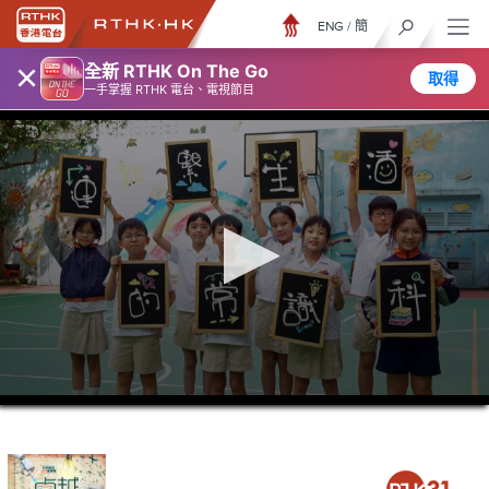
ENG
/
簡
×
全新 RTHK On The Go
取得
一手掌握 RTHK 電台、電視節目
0
seconds
of
0
seconds