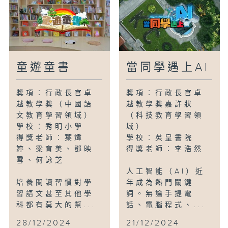
黃老師認為，透過不同年級循序漸進的社區
服務單元課程，學生可以一步步建立自信
心，習慣自主學習模式，在學習常識科知識
之外，更可以建立良好的價值觀。
童遊童書
當同學遇上AI
編導：余穎思
獎項︰行政長官卓
獎項︰行政長官卓
越教學獎（中國語
越教學獎嘉許狀
文教育學習領域）
（科技教育學習領
學校︰秀明小學
域）
得獎老師︰葉煒
學校︰英皇書院
婷、梁育美、鄧映
得獎老師︰李浩然
雪、何詠芝
人工智能（AI）近
培養閱讀習慣對學
年成為熱門關鍵
習語文甚至其他學
詞。無論手提電
科都有莫大的幫...
話、電腦程式、...
28/12/2024
21/12/2024