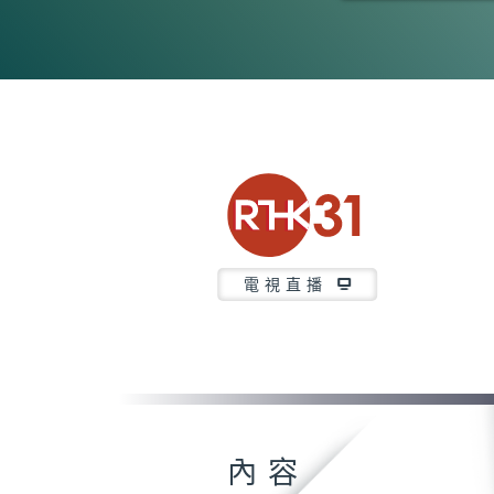
0
seconds
of
0
seconds
Volume
90%
電視直播
內容