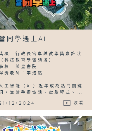
當同學遇上AI
獎項︰行政長官卓越教學獎嘉許狀
（科技教育學習領域）
學校︰英皇書院
得獎老師︰李浩然
人工智能（AI）近年成為熱門關鍵
詞。無論手提電話、電腦程式、...
21/12/2024
收看