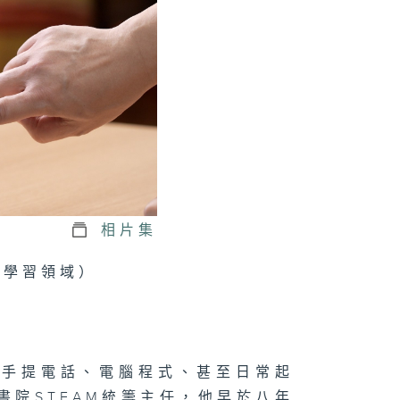
識超限賽
動，沒有不可能
習無界限
相片集
育學習領域）
論手提電話、電腦程式、甚至日常起
書院STEAM統籌主任，他早於八年