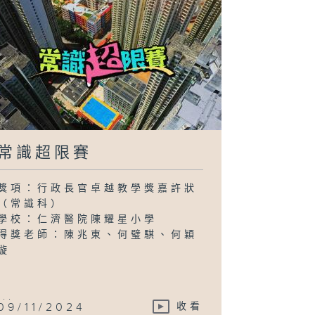
常識超限賽
獎項：行政長官卓越教學獎嘉許狀
（常識科）
學校：仁濟醫院陳耀星小學
得獎老師：陳兆東、何璧騏、何穎
璇
...
09/11/2024
收看