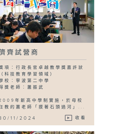
儕齊試營商
獎項︰行政長官卓越教學獎嘉許狀
（科技教育學習領域）
學校︰寧波第二中學
得獎老師︰蕭振武
2009年新高中學制實施，於母校
任教的蕭老師「摸著石頭過河」...
30/11/2024
收看