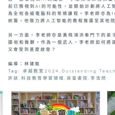
前已預視到AI的可能性，並開始計劃將人工
為全校各級電腦科的常規課程。李老師亦為1
統籌，他致力將人工智能的教程推廣至其他院
另一方面，李老師亦是黃飛鴻洪拳門下的弟
國術和舞獅。作為一個武人，李老師如何將
又會受到甚麼啟發？
編導：林建銘
Tag:
卓越教室2024
,
Outstanding Teac
許狀
,
科技教育學習領域
,
英皇書院
,
李浩然