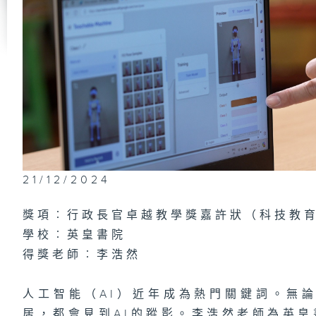
常
運
學
21/12/2024
獎項︰行政長官卓越教學獎嘉許狀（科技教
學校︰英皇書院
得獎老師︰李浩然
人工智能（AI）近年成為熱門關鍵詞。無
居，都會見到AI的蹤影。李浩然老師為英皇