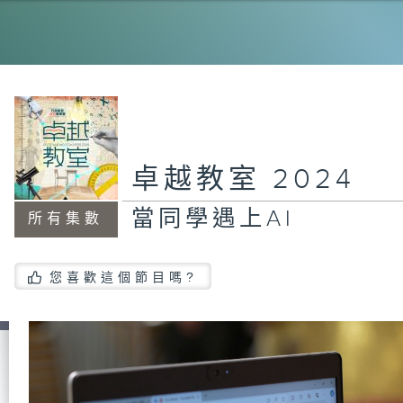
成
儕
卓越教室 2024
當同學遇上AI
語
所有集數
您喜歡這個節目嗎?
我