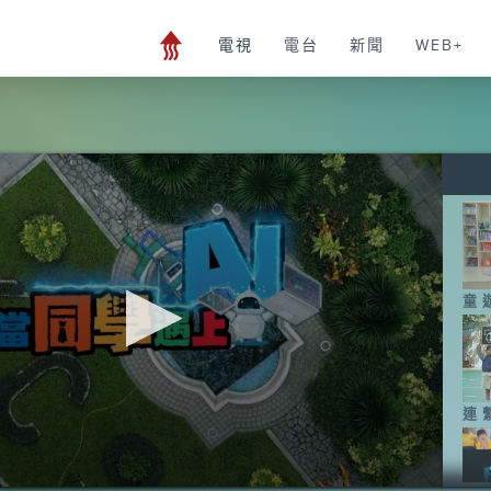
電視
電台
新聞
WEB+
童
連