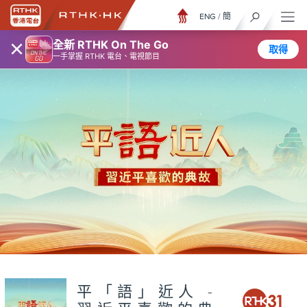
ENG
/
簡
×
全新 RTHK On The Go
取得
一手掌握 RTHK 電台、電視節目
平「語」近人 -