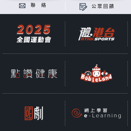
聯 絡
公眾回饋