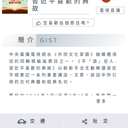
習近平喜歡的典
故
電視直播
您喜歡這個節目嗎?
簡介
GIST
中央廣播電視總台《共同文化家園》融媒體項
目的四輯精編版節目之一。《平「語」近人-
習近平喜歡的典故》以創新手法生動解讀習近
平總書記一系列重要講話、文章、談話中所引
用的古代典籍和經典名句。
節目由2025年7月1日至7月18日，逢星期一
更多...
至五，晚上8:25 ，港台電視31播出。
交 通
社 交