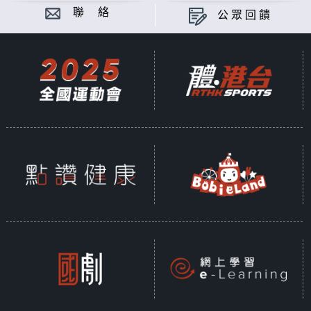
聯 絡
公眾回饋