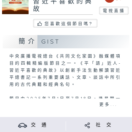
習近平喜歡的典
故
電視直播
您喜歡這個節目嗎?
簡介
GIST
中央廣播電視總台《共同文化家園》融媒體項
目的四輯精編版節目之一。《平「語」近人-
習近平喜歡的典故》以創新手法生動解讀習近
平總書記一系列重要講話、文章、談話中所引
用的古代典籍和經典名句。
節目由2025年7月1日至7月18日，逢星期一
更多...
至五，晚上8:25 ，港台電視31播出。
交 通
社 交