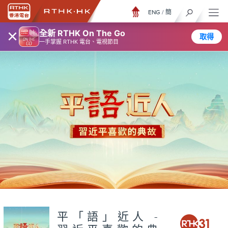
ENG
/
簡
×
全新 RTHK On The Go
取得
一手掌握 RTHK 電台、電視節目
平「語」近人 -