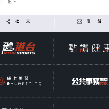
出。
社 交
聯 絡