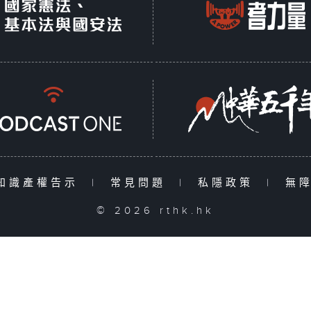
知識產權告示
|
常見問題
|
私隱政策
|
無
© 2026 rthk.hk