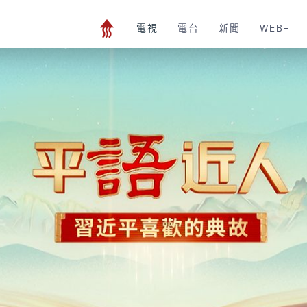
電視
電台
新聞
WEB+