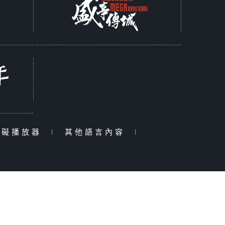
障礙播放器
|
其他語言內容
|