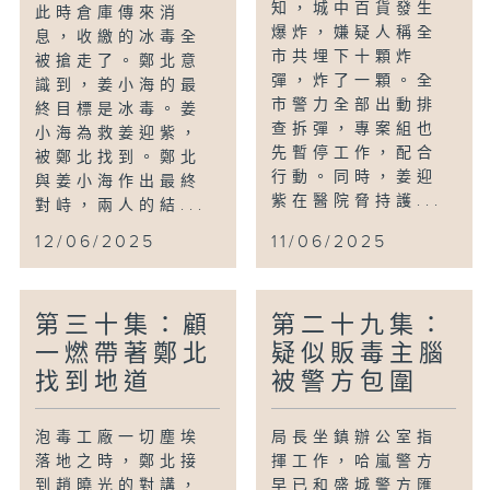
知，城中百貨發生
此時倉庫傳來消
爆炸，嫌疑人稱全
息，收繳的冰毒全
市共埋下十顆炸
被搶走了。鄭北意
彈，炸了一顆。全
識到，姜小海的最
市警力全部出動排
終目標是冰毒。姜
查拆彈，專案組也
小海為救姜迎紫，
先暫停工作，配合
被鄭北找到。鄭北
行動。同時，姜迎
與姜小海作出最終
紫在醫院脅持護...
對峙，兩人的結...
12/06/2025
11/06/2025
第三十集：顧
第二十九集：
一燃帶著鄭北
疑似販毒主腦
找到地道
被警方包圍
泡毒工廠一切塵埃
局長坐鎮辦公室指
落地之時，鄭北接
揮工作，哈嵐警方
到趙曉光的對講，
早已和盛城警方匯