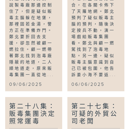
說製毒廠那邊控制
合，在各關卡佈下
住了，但是疑似販
了天羅地網。鄭北
毒主腦躲在地堡，
預判了疑似販毒主
那裡固若金湯，警
腦的預判，隨後決
方正在準備炸門。
定按兵不動，演一
鄭北要折回去支
場戲給販毒集團
援，卻忽然被顧一
看。鄭北與顧一燃
燃拉住。顧一燃帶
駕找到了泡毒地
著鄭北找到泡毒廠
點。另一邊，疑似
隱蔽的地道，二人
販毒主腦意識到自
順地道走，原來販
己已被包圍，他告
毒集團一直從地...
訴姜小海不要返...
09/06/2025
06/06/2025
第二十八集：
第二十七集：
販毒集團決定
可疑的外貿公
照常運毒
司老闆