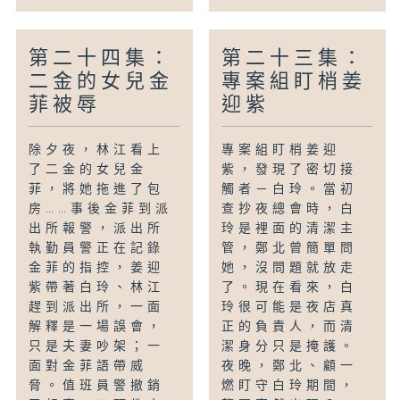
第二十四集：
第二十三集：
二金的女兒金
專案組盯梢姜
菲被辱
迎紫
除夕夜，林江看上
專案組盯梢姜迎
了二金的女兒金
紫，發現了密切接
菲，將她拖進了包
觸者－白玲。當初
房……事後金菲到派
查抄夜總會時，白
出所報警，派出所
玲是裡面的清潔主
執勤員警正在記錄
管，鄭北曾簡單問
金菲的指控，姜迎
她，沒問題就放走
紫帶著白玲、林江
了。現在看來，白
趕到派出所，一面
玲很可能是夜店真
解釋是一場誤會，
正的負責人，而清
只是夫妻吵架；一
潔身分只是掩護。
面對金菲語帶威
夜晚，鄭北、顧一
脅。值班員警撤銷
燃盯守白玲期間，