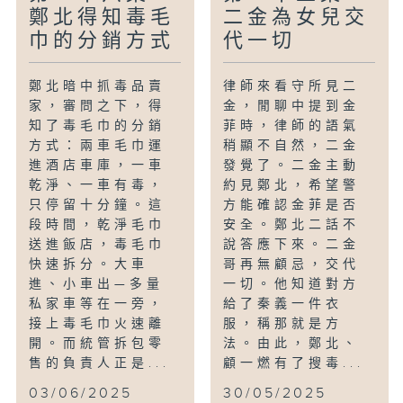
鄭北得知毒毛
二金為女兒交
巾的分銷方式
代一切
鄭北暗中抓毒品賣
律師來看守所見二
家，審問之下，得
金，閒聊中提到金
知了毒毛巾的分銷
菲時，律師的語氣
方式：兩車毛巾運
稍顯不自然，二金
進酒店車庫，一車
發覺了。二金主動
乾淨、一車有毒，
約見鄭北，希望警
只停留十分鐘。這
方能確認金菲是否
段時間，乾淨毛巾
安全。鄭北二話不
送進飯店，毒毛巾
說答應下來。二金
快速拆分。大車
哥再無顧忌，交代
進、小車出—多量
一切。他知道對方
私家車等在一旁，
給了秦義一件衣
接上毒毛巾火速離
服，稱那就是方
開。而統管拆包零
法。由此，鄭北、
售的負責人正是...
顧一燃有了搜毒...
03/06/2025
30/05/2025