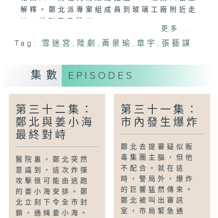
解釋。鄭北派專案組成員到玻璃工廠附近走
訪，找到了目擊者。
更多...
Tag:
雪迷宮
,
陸劇
,
黃景瑜
,
章宇
,
張藝謀
集數
EPISODES
第三十二集：
第三十一集：
鄭北與姜小海
市內發生爆炸
最終對峙
鄭北去提審疑似販
毒集團主腦，但他
醫院裏，鄭北突然
不配合。就在這
意識到，這次炸彈
時，警局外，爆炸
攻擊很可能由逃跑
的巨響猛然傳來。
的姜小海安排。鄭
鄭北被叫出審訊
北立刻下令全市封
室，市局緊急通
鎖，通緝姜小海。