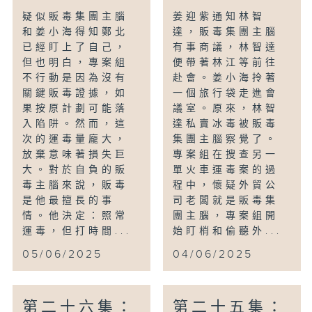
疑似販毒集團主腦
姜迎紫通知林智
和姜小海得知鄭北
達，販毒集團主腦
已經盯上了自己，
有事商議，林智達
但也明白，專案組
便帶著林江等前往
不行動是因為沒有
赴會。姜小海拎著
關鍵販毒證據，如
一個旅行袋走進會
果按原計劃可能落
議室。原來，林智
入陷阱。然而，這
達私賣冰毒被販毒
次的運毒量龐大，
集團主腦察覺了。
放棄意味著損失巨
專案組在搜查另一
大。對於自負的販
單火車運毒案的過
毒主腦來說，販毒
程中，懷疑外貿公
是他最擅長的事
司老闆就是販毒集
情。他決定：照常
團主腦，專案組開
運毒，但打時間...
始盯梢和偷聽外...
05/06/2025
04/06/2025
第二十六集：
第二十五集：