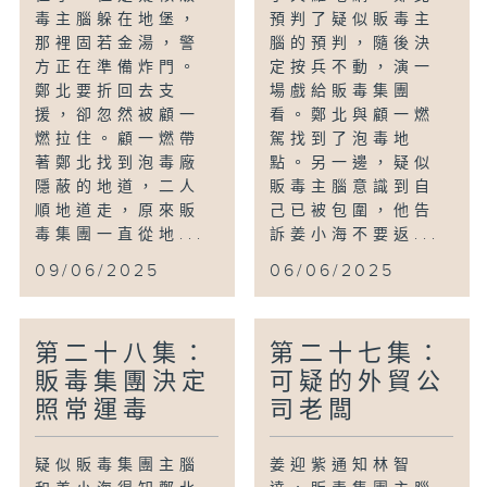
毒主腦躲在地堡，
預判了疑似販毒主
那裡固若金湯，警
腦的預判，隨後決
方正在準備炸門。
定按兵不動，演一
鄭北要折回去支
場戲給販毒集團
援，卻忽然被顧一
看。鄭北與顧一燃
燃拉住。顧一燃帶
駕找到了泡毒地
著鄭北找到泡毒廠
點。另一邊，疑似
隱蔽的地道，二人
販毒主腦意識到自
順地道走，原來販
己已被包圍，他告
毒集團一直從地...
訴姜小海不要返...
09/06/2025
06/06/2025
第二十八集：
第二十七集：
販毒集團決定
可疑的外貿公
照常運毒
司老闆
疑似販毒集團主腦
姜迎紫通知林智