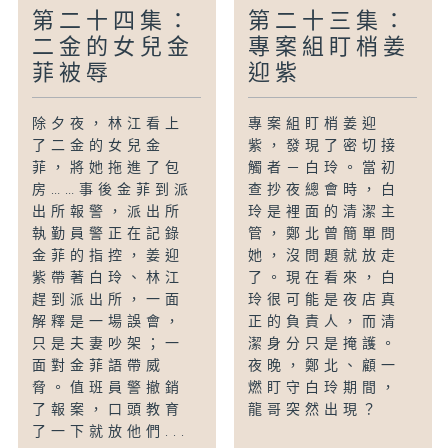
第二十四集：
第二十三集：
二金的女兒金
專案組盯梢姜
菲被辱
迎紫
除夕夜，林江看上
專案組盯梢姜迎
了二金的女兒金
紫，發現了密切接
菲，將她拖進了包
觸者－白玲。當初
房……事後金菲到派
查抄夜總會時，白
出所報警，派出所
玲是裡面的清潔主
執勤員警正在記錄
管，鄭北曾簡單問
金菲的指控，姜迎
她，沒問題就放走
紫帶著白玲、林江
了。現在看來，白
趕到派出所，一面
玲很可能是夜店真
解釋是一場誤會，
正的負責人，而清
只是夫妻吵架；一
潔身分只是掩護。
面對金菲語帶威
夜晚，鄭北、顧一
脅。值班員警撤銷
燃盯守白玲期間，
了報案，口頭教育
龍哥突然出現？
了一下就放他們...