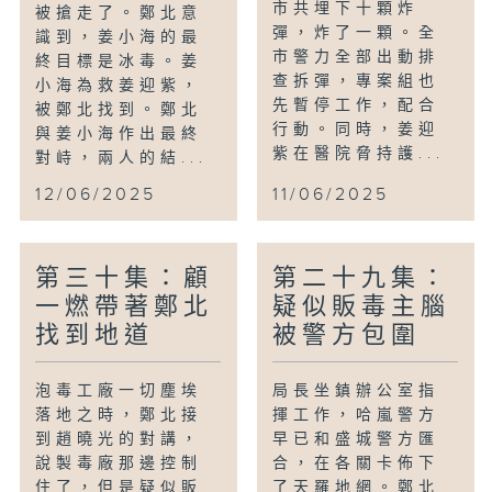
市共埋下十顆炸
被搶走了。鄭北意
彈，炸了一顆。全
識到，姜小海的最
市警力全部出動排
終目標是冰毒。姜
查拆彈，專案組也
小海為救姜迎紫，
先暫停工作，配合
被鄭北找到。鄭北
行動。同時，姜迎
與姜小海作出最終
紫在醫院脅持護...
對峙，兩人的結...
12/06/2025
11/06/2025
第三十集：顧
第二十九集：
一燃帶著鄭北
疑似販毒主腦
找到地道
被警方包圍
泡毒工廠一切塵埃
局長坐鎮辦公室指
落地之時，鄭北接
揮工作，哈嵐警方
到趙曉光的對講，
早已和盛城警方匯
說製毒廠那邊控制
合，在各關卡佈下
住了，但是疑似販
了天羅地網。鄭北