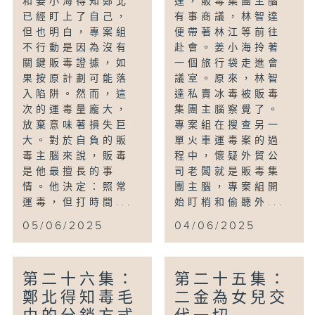
和姜小海得知鄭北
達，販毒集團主腦
已經盯上了自己，
有事商議，林智達
但也明白，專案組
便帶著林江等前往
不行動是因為沒有
赴會。姜小海拎著
關鍵販毒證據，如
一個旅行袋走進會
果按原計劃可能落
議室。原來，林智
入陷阱。然而，這
達私賣冰毒被販毒
次的運毒量龐大，
集團主腦察覺了。
放棄意味著損失巨
專案組在搜查另一
大。對於自負的販
單火車運毒案的過
毒主腦來說，販毒
程中，懷疑外貿公
是他最擅長的事
司老闆就是販毒集
情。他決定：照常
團主腦，專案組開
運毒，但打時間...
始盯梢和偷聽外...
05/06/2025
04/06/2025
第二十六集：
第二十五集：
鄭北得知毒毛
二金為女兒交