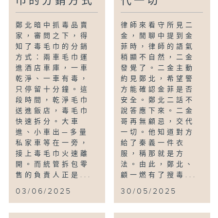
巾的分銷方式
代一切
鄭北暗中抓毒品賣
律師來看守所見二
家，審問之下，得
金，閒聊中提到金
知了毒毛巾的分銷
菲時，律師的語氣
方式：兩車毛巾運
稍顯不自然，二金
進酒店車庫，一車
發覺了。二金主動
乾淨、一車有毒，
約見鄭北，希望警
只停留十分鐘。這
方能確認金菲是否
段時間，乾淨毛巾
安全。鄭北二話不
送進飯店，毒毛巾
說答應下來。二金
快速拆分。大車
哥再無顧忌，交代
進、小車出—多量
一切。他知道對方
私家車等在一旁，
給了秦義一件衣
接上毒毛巾火速離
服，稱那就是方
開。而統管拆包零
法。由此，鄭北、
售的負責人正是...
顧一燃有了搜毒...
03/06/2025
30/05/2025