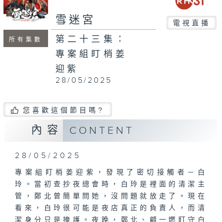
雪迷宮
電視直播
第二十三集：
所有集數
專案組盯梢姜
迎紫
28/05/2025
您喜歡這個節目嗎?
內容
CONTENT
28/05/2025
專案組盯梢姜迎紫，發現了密切接觸者－白
玲。當初查抄夜總會時，白玲是裡面的清潔主
管，鄭北曾簡單問她，沒問題就放走了。現在
看來，白玲很可能是夜店真正的負責人，而清
潔身分只是掩護。夜晚，鄭北、顧一燃盯守白