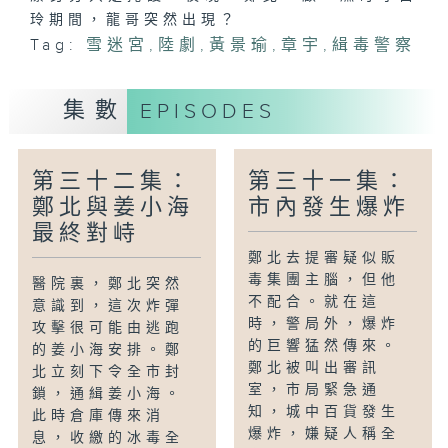
玲期間，龍哥突然出現？
Tag:
雪迷宮
,
陸劇
,
黃景瑜
,
章宇
,
緝毒警察
集數
EPISODES
第三十二集：
第三十一集：
鄭北與姜小海
市內發生爆炸
最終對峙
鄭北去提審疑似販
毒集團主腦，但他
醫院裏，鄭北突然
不配合。就在這
意識到，這次炸彈
時，警局外，爆炸
攻擊很可能由逃跑
的巨響猛然傳來。
的姜小海安排。鄭
鄭北被叫出審訊
北立刻下令全市封
室，市局緊急通
鎖，通緝姜小海。
知，城中百貨發生
此時倉庫傳來消
爆炸，嫌疑人稱全
息，收繳的冰毒全