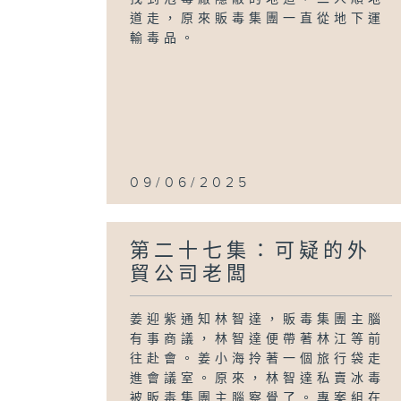
道走，原來販毒集團一直從地下運
輸毒品。
09/06/2025
第二十七集：可疑的外
貿公司老闆
姜迎紫通知林智達，販毒集團主腦
有事商議，林智達便帶著林江等前
往赴會。姜小海拎著一個旅行袋走
進會議室。原來，林智達私賣冰毒
被販毒集團主腦察覺了。專案組在