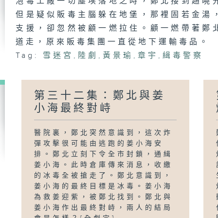
泡毒工廠一切塵埃落地之時，鄭北接到趙曉
但是疑似販毒主腦躲在地堡，那裡固若金湯
支援，卻忽然被顧一燃拉住。顧一燃帶著鄭
道走，原來販毒集團一直從地下運輸毒品。
Tag:
雪迷宮
,
陸劇
,
黃景瑜
,
章宇
,
緝毒警察
第三十二集：鄭北與姜
小海最終對峙
醫院裏，鄭北突然意識到，這次炸
彈攻擊很可能由逃跑的姜小海安
排。鄭北立刻下令全市封鎖，通緝
姜小海。此時倉庫傳來消息，收繳
的冰毒全被搶走了。鄭北意識到，
姜小海的最終目標是冰毒。姜小海
為救姜迎紫，被鄭北找到。鄭北與
姜小海作出最終對峙，兩人的結局