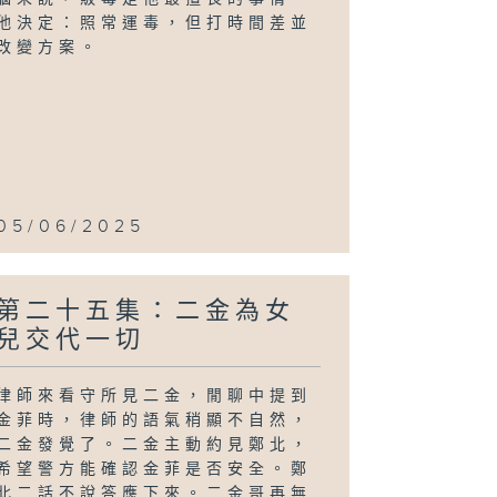
他決定：照常運毒，但打時間差並
改變方案。
05/06/2025
第二十五集：二金為女
兒交代一切
律師來看守所見二金，閒聊中提到
金菲時，律師的語氣稍顯不自然，
二金發覺了。二金主動約見鄭北，
希望警方能確認金菲是否安全。鄭
北二話不說答應下來。二金哥再無