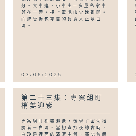
分。大車進、小車出—多量私家車
等在一旁，接上毒毛巾火速離開。
而統管拆包零售的負責人正是白
玲。
03/06/2025
第二十三集：專案組盯
梢姜迎紫
專案組盯梢姜迎紫，發現了密切接
觸者－白玲。當初查抄夜總會時，
白玲是裡面的清潔主管，鄭北曾簡