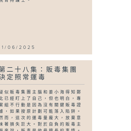
院脅持護士。
11/06/2025
第二十八集：販毒集團
決定照常運毒
疑似販毒集團主腦和姜小海得知鄭
北已經盯上了自己，但也明白，專
案組不行動是因為沒有關鍵販毒證
據，如果按原計劃可能落入陷阱。
然而，這次的運毒量龐大，放棄意
味著損失巨大。對於自負的販毒主
腦來說，販毒是他最擅長的事情。