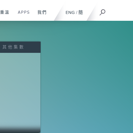
重溫
APPS
我們
ENG
/
簡
其他集數