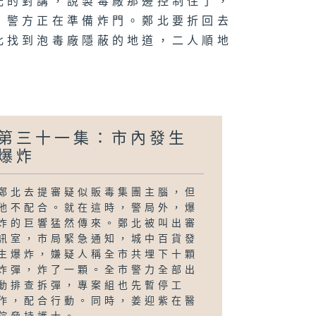
光的對講，說製毒廠那邊控制住了，
，警方正在準備炸門。鄭北要折回去
北找到泡毒廠隱蔽的地道，二人順地
第三十一集：市內發生
爆炸
鄭北去提審疑似販毒集團主腦，但
他不配合。就在這時，警局外，爆
炸的巨響猛然傳來。鄭北被叫出審
訊室，市局緊急通知，城中百貨發
生爆炸，嫌疑人稱全市共埋下十顆
炸彈，炸了一顆。全市警力全部出
動排查拆彈，專案組也先暫停工
作，配合行動。同時，姜迎紫在醫