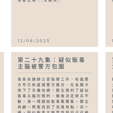
會是怎樣？[全劇完]
12/06/2025
第二十九集：疑似販毒
主腦被警方包圍
局長坐鎮辦公室指揮工作，哈嵐警
方早已和盛城警方匯合，在各關卡
佈下了天羅地網。鄭北預判了疑似
販毒主腦的預判，隨後決定按兵不
動，演一場戲給販毒集團看。鄭北
與顧一燃駕找到了泡毒地點。另一
邊，疑似販毒主腦意識到自己已被