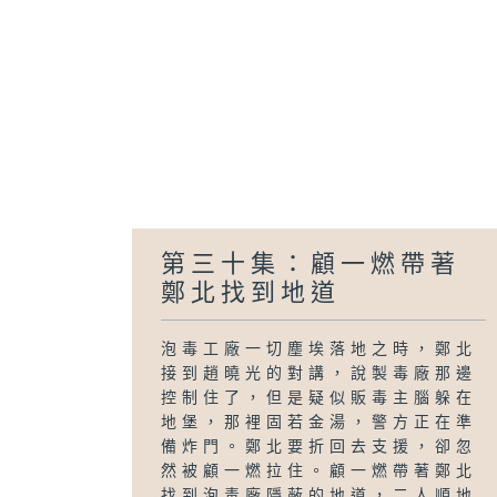
第三十集：顧一燃帶著
鄭北找到地道
泡毒工廠一切塵埃落地之時，鄭北
接到趙曉光的對講，說製毒廠那邊
控制住了，但是疑似販毒主腦躲在
地堡，那裡固若金湯，警方正在準
備炸門。鄭北要折回去支援，卻忽
然被顧一燃拉住。顧一燃帶著鄭北
找到泡毒廠隱蔽的地道，二人順地