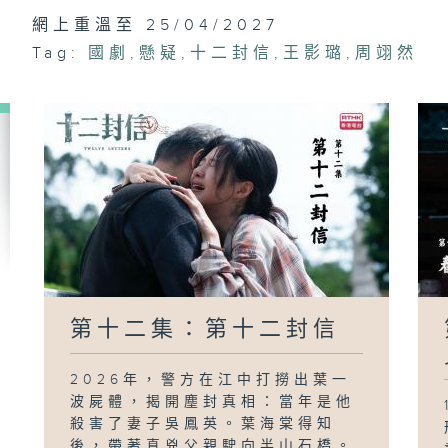
網上重溫至 25/04/2027
Tag:
國劇
,
懸疑
,
十二封信
,
王影璐
,
周翊然
第十二集：第十二封信
2026年，警方在江中打撈出葉一
波屍體，揭開塵封真相：當年是他
殺害了妻子吳鳳英。葉海棠得知
後，帶著真兇父親駛向半山石橋。