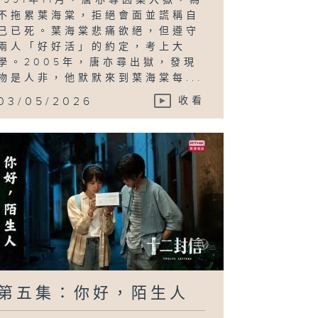
不拖累葉海棠，拒絕會面並謊稱自
己已死。葉海棠悲痛欲絕，但遵守
兩人「好好活」的約定，考上大
學。2005年，唐亦尋出獄，發現
物是人非，他默默來到葉海棠每...
03/05/2026
收看
第五集：你好，陌生人