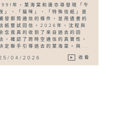
1991年，葉海棠和唐亦尋發現「午
夜」、「貓咪」、「特殊信紙」是
觸發郵筒通信的條件，並用遺書的
信紙嘗試回信。2026年，沈程與
余念竟真的收到了來自過去的回
信，確認了跨時空通信的真實性，
決定聯手引導過去的葉海棠。與...
25/04/2026
收看