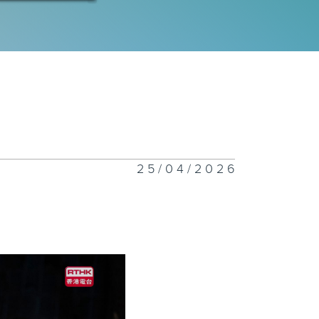
十集：命運
九集：如
.....
25/04/2026
八集：春光多明
，此生不復見
七集：阿尋，我