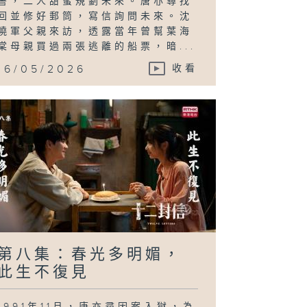
書，二人甜蜜規劃未來。唐亦尋找
回並修好郵筒，寫信詢問未來。沈
曉軍父親來訪，透露當年曾幫葉海
棠母親買過兩張逃離的船票，暗...
16/05/2026
收看
第八集：春光多明媚，
此生不復見
1991年11月，唐亦尋因案入獄，為