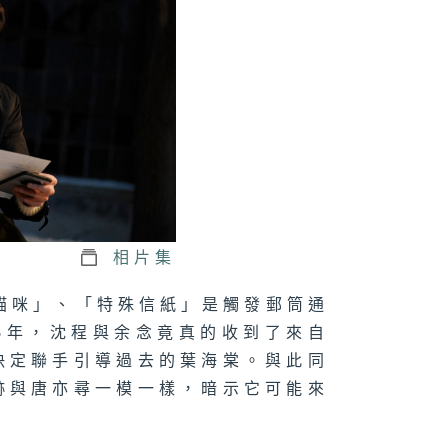
六集：家人
四集：我想給你
個晴天，但我只
一把烏雲做的傘
相片集
三集：時間與少
「貓咪」、「特殊信紙」是觸發郵筒通
6年，沈程與余念竟真的收到了來自
決定聯手引導過去的葉海棠。與此同
跡與唐亦尋一模一樣，暗示它可能來
二集：情書