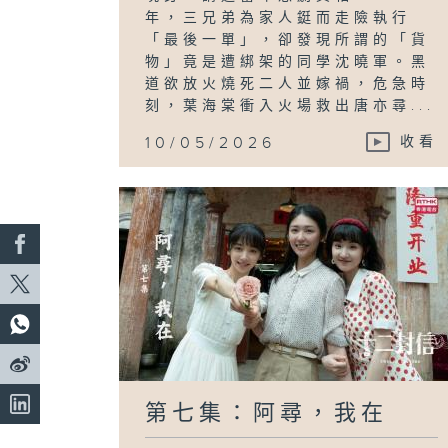
年，三兄弟為家人鋌而走險執行
「最後一單」，卻發現所謂的「貨
物」竟是遭綁架的同學沈曉軍。黑
道欲放火燒死二人並嫁禍，危急時
刻，葉海棠衝入火場救出唐亦尋...
10/05/2026
收看
第七集：阿尋，我在