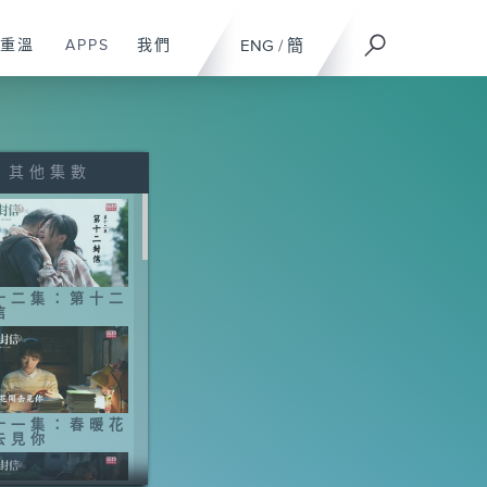
重溫
APPS
我們
ENG
/
簡
其他集數
十二集：第十二
信
十一集：春暖花
去見你