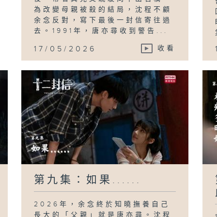
為改變母親被殺的結局，沈程不顧
余念反對，寫下最後一封信寄往過
去。1991年，唐亦尋收到警告...
17/05/2026
收看
第九集：如果......
2026年，余念終於知曉撫養自己
長大的「父親」就是唐亦尋。沈程