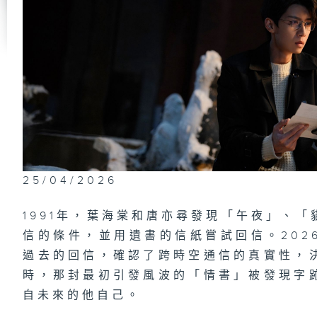
第
第
一
有
25/04/2026
第
1991年，葉海棠和唐亦尋發現「午夜」、
年
信的條件，並用遺書的信紙嘗試回信。202
過去的回信，確認了跨時空通信的真實性，
時，那封最初引發風波的「情書」被發現字
第
自未來的他自己。