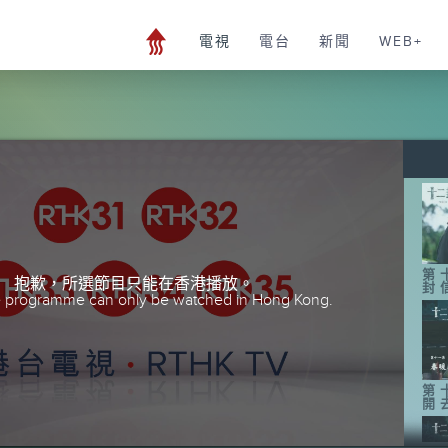
電視
電台
新聞
WEB+
第
抱歉，所選節目只能在香港播放。
封
he programme can only be watched in Hong Kong.
第
開