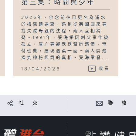
第三集：時間與少年
2026年，余念前往已更名為浦水
的梅灣鎮調查，遇到從英國回來尋
找失蹤母親的沈程，兩人互相猜
疑。1991年，葉海棠因刺父事件被
孤立，唐亦尋卻默默幫她還債、墊
付班費，展現溫柔一面。兩人開始
探究神秘郵筒的真相，葉海棠發...
18/04/2026
收看
社 交
聯 絡