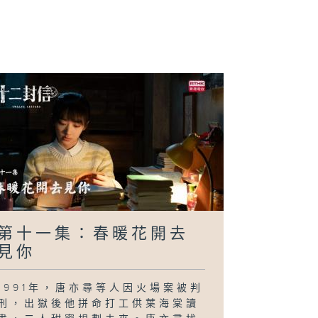
第十一集：春暖花開去
見你
1991年，唐亦尋等人因火場案被判
刑，出獄後他拼命打工供葉海棠讀