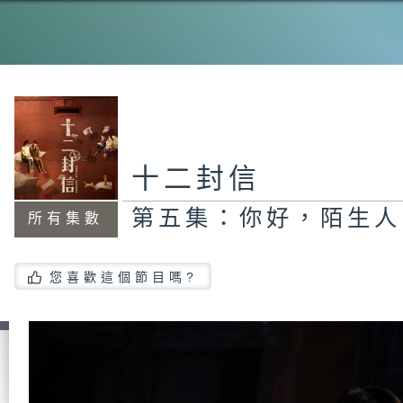
第
第
果.
十二封信
第五集：你好，陌生人
所有集數
第
媚
您喜歡這個節目嗎?
第
在