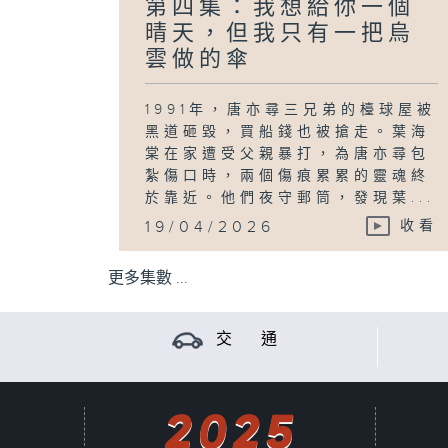
第四集：我想給你一個
晴天，但我只有一把烏
雲做的傘
1991年，唐亦尋三兄弟的檯球屋被
黑道砸毀，買船錢也被搶走。葉海
棠在家遭受父親暴打，為唐亦尋包
紮傷口時，兩個傷痕累累的靈魂終
於靠近。他們夜守郵筒，發現葉...
19/04/2026
收看
更多集數 ...
交 通