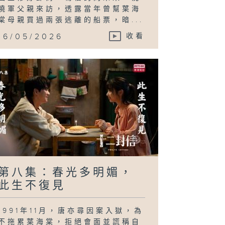
曉軍父親來訪，透露當年曾幫葉海
棠母親買過兩張逃離的船票，暗...
16/05/2026
收看
第八集：春光多明媚，
此生不復見
1991年11月，唐亦尋因案入獄，為
不拖累葉海棠，拒絕會面並謊稱自