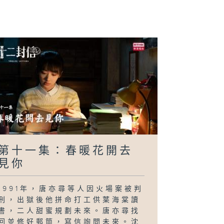
第十一集：春暖花開去
見你
1991年，唐亦尋等人因火場案被判
刑，出獄後他拼命打工供葉海棠讀
書，二人甜蜜規劃未來。唐亦尋找
回並修好郵筒，寫信詢問未來。沈