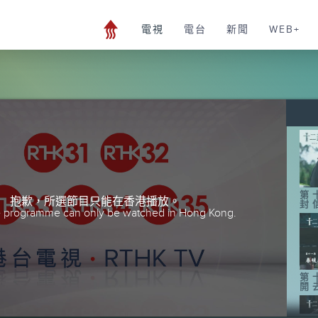
電視
電台
新聞
WEB+
第
抱歉，所選節目只能在香港播放。
封
he programme can only be watched in Hong Kong.
第
開