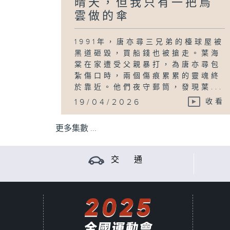
晴天，但我只有一把烏
雲做的傘
1991年，唐亦尋三兄弟的檯球屋被
黑道砸毀，買船錢也被搶走。葉海
棠在家遭受父親暴打，為唐亦尋包
紮傷口時，兩個傷痕累累的靈魂終
於靠近。他們夜守郵筒，發現葉...
19/04/2026
收看
更多集數 ...
交 通