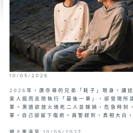
第
生
第
一
有
10/05/2026
2026年，唐亦尋的兄弟「耗子」現身，講述
第
年
家人鋌而走險執行「最後一單」，卻發現所
軍。黑道欲放火燒死二人並嫁禍，危急時刻
軍，自己卻留下傷疤。員警趕到，真相大白
第
網上重溫至 10/05/2027