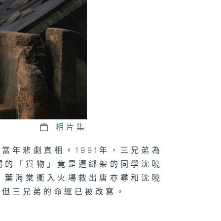
五集：你好，陌
人
四集：我想給你
個晴天，但我只
一把烏雲做的傘
相片集
當年悲劇真相。1991年，三兄弟為
三集：時間與少
謂的「貨物」竟是遭綁架的同學沈曉
，葉海棠衝入火場救出唐亦尋和沈曉
，但三兄弟的命運已被改寫。
二集：情書