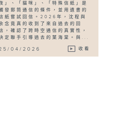
夜」、「貓咪」、「特殊信紙」是
觸發郵筒通信的條件，並用遺書的
信紙嘗試回信。2026年，沈程與
余念竟真的收到了來自過去的回
信，確認了跨時空通信的真實性，
決定聯手引導過去的葉海棠。與...
25/04/2026
收看