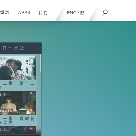
重溫
APPS
我們
ENG
/
簡
其他集數
十二集：第十二
信
十一集：春暖花
去見你