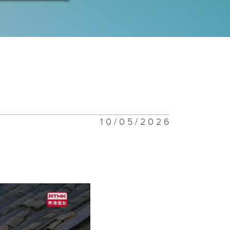
九集：如
.....
八集：春光多明
，此生不復見
10/05/2026
七集：阿尋，我
六集：家人