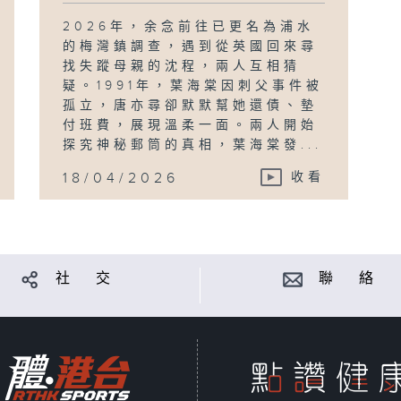
2026年，余念前往已更名為浦水
的梅灣鎮調查，遇到從英國回來尋
找失蹤母親的沈程，兩人互相猜
疑。1991年，葉海棠因刺父事件被
孤立，唐亦尋卻默默幫她還債、墊
付班費，展現溫柔一面。兩人開始
探究神秘郵筒的真相，葉海棠發...
18/04/2026
收看
社 交
聯 絡