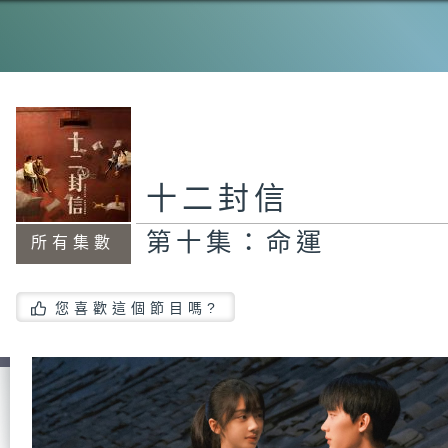
第
果.
第
媚
十二封信
第十集：命運
所有集數
第
在
您喜歡這個節目嗎?
第