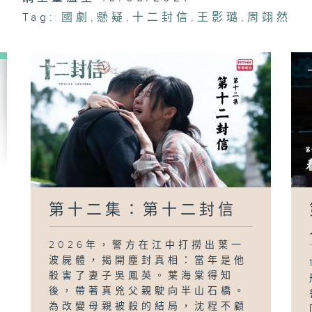
Tag:
國劇
,
懸疑
,
十二封信
,
王影璐
,
周翊然
第十二集：第十二封信
2026年，警方在江中打撈出葉一
波屍體，揭開塵封真相：當年是他
殺害了妻子吳鳳英。葉海棠得知
後，帶著真兇父親駛向半山石橋。
為改變母親被殺的結局，沈程不顧