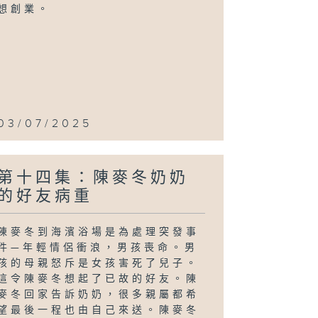
想創業。
03/07/2025
第十四集：陳麥冬奶奶
的好友病重
陳麥冬到海濱浴場是為處理突發事
件—年輕情侶衝浪，男孩喪命。男
孩的母親怒斥是女孩害死了兒子。
這令陳麥冬想起了已故的好友。陳
麥冬回家告訴奶奶，很多親屬都希
望最後一程也由自己來送。陳麥冬