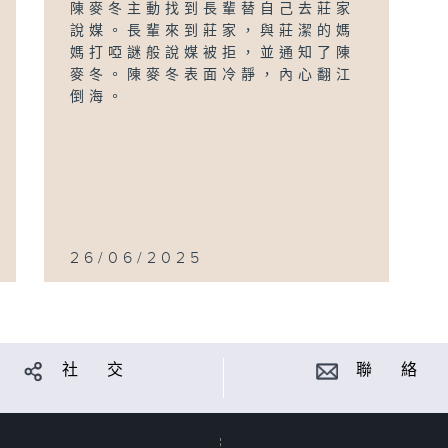
陳麥冬主動找到長輩替自己去莊家
說媒。長輩來到莊家，與莊潔的媽
媽打啞謎般說媒被拒，並通知了陳
麥冬。陳麥冬表面冷靜，內心翻江
倒海。
26/06/2025
社 交
聯 絡