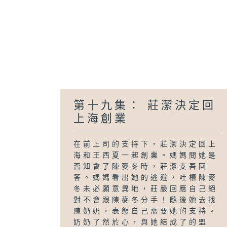
第十九集： 莊潔決定回
上海創業
在前上司的支持下，莊潔決定回上
海和王西夏一起創業。媽媽問她是
否知會了陳麥冬時，莊潔支吾回
答。媽媽看出她的逃避，吐槽陳麥
冬未必願意異地，莊嚴回應自己絕
對不會跟陳麥冬分手！隨後她去找
陳奶奶，表態自己需要她的支持。
奶奶了然於心，與她結成了的盟