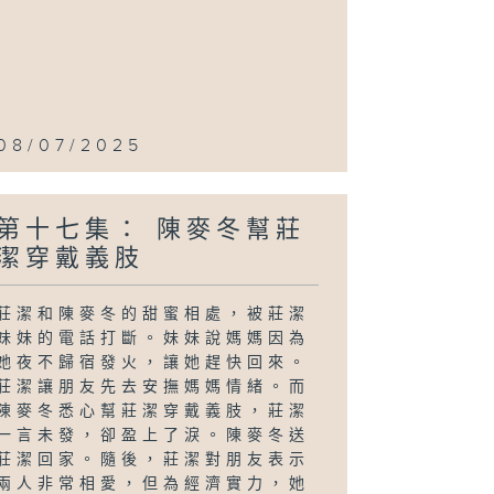
08/07/2025
第十七集： 陳麥冬幫莊
潔穿戴義肢
莊潔和陳麥冬的甜蜜相處，被莊潔
妹妹的電話打斷。妹妹說媽媽因為
她夜不歸宿發火，讓她趕快回來。
莊潔讓朋友先去安撫媽媽情緒。而
陳麥冬悉心幫莊潔穿戴義肢，莊潔
一言未發，卻盈上了淚。陳麥冬送
莊潔回家。隨後，莊潔對朋友表示
兩人非常相愛，但為經濟實力，她