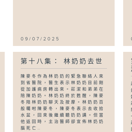
09/07/2025
第十八集： 林奶奶去世
陳麥冬作為林奶奶的緊急聯絡人來
到省醫院，醫生表示林奶奶目前剛
從加護病房轉出來。莊潔和弟弟在
陪陳奶奶。林奶奶終於甦醒，陳麥
冬陪林奶奶聊天及按摩。林奶奶百
般囑咐陳麥冬，陳麥冬表示去收拾
水盆，回來後繼續聽奶奶講。但當
他返回時，主治醫師卻宣佈林奶奶
腦死亡…