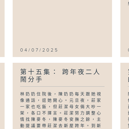
04/07/2025
第十五集： 跨年夜二人
鬧分手
林奶奶住院後，陳奶奶每天跟她視
像通話，逗她開心。元旦夜，莊家
一家也吃飯，但莊潔母女倆大吵一
架，各口不擇言。莊潔努力調整心
情找陳麥冬，陳麥冬安撫之餘，主
動提議要帶莊潔去新屋跨年。到新