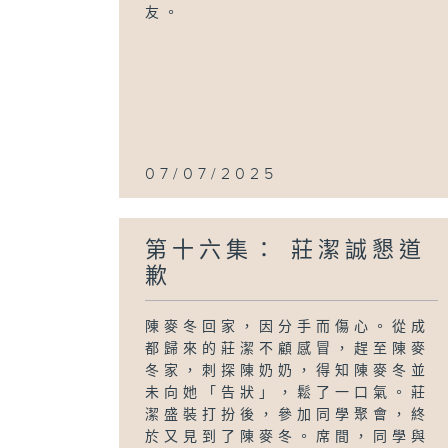
友。
07/07/2025
第十六集： 莊潔誠懇道
歉
陳麥冬回家，因分手而傷心。從成
都歸來的莊潔不顧感冒，趕至陳麥
冬家，刺探陳奶奶，得知陳麥冬並
未向她「告狀」，鬆了一口氣。莊
潔盛裝打扮後，參加同學聚會，終
於又見到了陳麥冬。席間，同學與