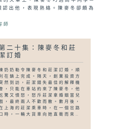
鎮的火車上，陳麥冬巧遇高中同學—
眼認出他，表現熱絡。陳麥冬卻頗為
容師
第二十集：陳麥冬和莊
潔訂婚
陳奶奶勒令陳麥冬和莊潔訂婚，順
利在鎮上完成。隔天，創業投資方
突然到訪，莊潔錯失最佳的解釋機
會，只能在車站約來了陳麥冬，他
吃驚又憤怒，怒斥莊潔拿婚姻當兒
戲，最終兩人不歡而散。數月後，
在上海的莊潔乘車時，在一個岔路
口時，一輛大貨車向她直衝而來…