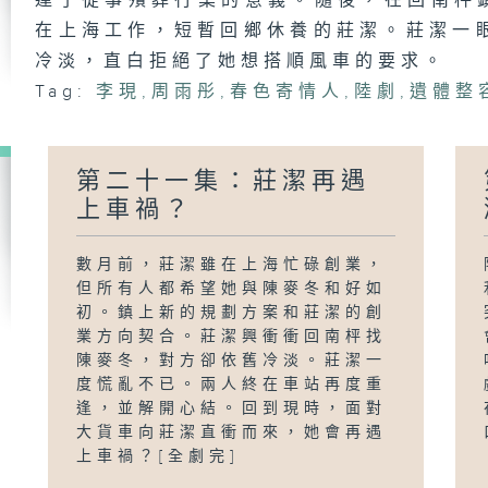
達了從事殯葬行業的意義。隨後，在回南枰
在上海工作，短暫回鄉休養的莊潔。莊潔一
冷淡，直白拒絕了她想搭順風車的要求。
Tag:
李現
,
周雨彤
,
春色寄情人
,
陸劇
,
遺體整
第二十一集：莊潔再遇
上車禍？
數月前，莊潔雖在上海忙碌創業，
但所有人都希望她與陳麥冬和好如
初。鎮上新的規劃方案和莊潔的創
業方向契合。莊潔興衝衝回南枰找
陳麥冬，對方卻依舊冷淡。莊潔一
度慌亂不已。兩人終在車站再度重
逢，並解開心結。回到現時，面對
大貨車向莊潔直衝而來，她會再遇
上車禍？[全劇完]