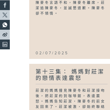
陳麥冬言語不和，陳麥冬離席，莊
潔追陳麥冬，並誠懇道歉。陳麥冬
卻不領情。
02/07/2025
第十三集： 媽媽對莊潔
的戀情表達震怒
莊潔的媽媽撞見陳麥冬和莊潔接吻
後，把莊潔約到咖啡館，表達震
怒。媽媽告知莊潔，陳麥冬的前女
友回來了。莊潔被激，卻始終聯絡