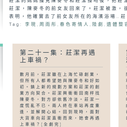
莊潔的媽媽撞見陳麥冬和莊潔接吻後，把莊
莊潔，陳麥冬的前女友回來了。莊潔被激，
表明，他確實去了前女友所在的海濱浴場…
Tag:
李現
,
周雨彤
,
春色寄情人
,
陸劇
,
遺體整
第二十一集：莊潔再遇
上車禍？
數月前，莊潔雖在上海忙碌創業，
但所有人都希望她與陳麥冬和好如
初。鎮上新的規劃方案和莊潔的創
業方向契合。莊潔興衝衝回南枰找
陳麥冬，對方卻依舊冷淡。莊潔一
度慌亂不已。兩人終在車站再度重
逢，並解開心結。回到現時，面對
大貨車向莊潔直衝而來，她會再遇
上車禍？[全劇完]