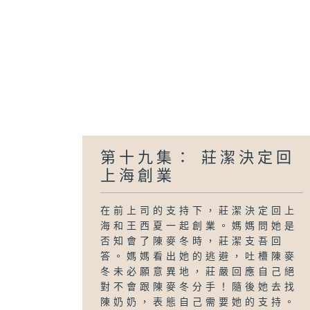
第十九集： 莊潔決定回
上海創業
在前上司的支持下，莊潔決定回上
海和王西夏一起創業。媽媽問她是
否知會了陳麥冬時，莊潔支吾回
答。媽媽看出她的逃避，吐槽陳麥
冬未必願意異地，莊嚴回應自己絕
對不會跟陳麥冬分手！隨後她去找
陳奶奶，表態自己需要她的支持。