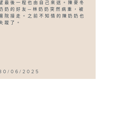
望最後一程也由自己來送。陳麥冬
奶奶的好友—林奶奶突然病重，被
醫院接走。之前不知情的陳奶奶也
失蹤了。
30/06/2025