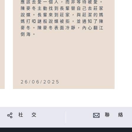
應該去愛一個人，而非等待被愛。
陳麥冬主動找到長輩替自己去莊家
說媒。長輩來到莊家，與莊潔的媽
媽打啞謎般說媒被拒，並通知了陳
麥冬。陳麥冬表面冷靜，內心翻江
倒海。
26/06/2025
社 交
聯 絡