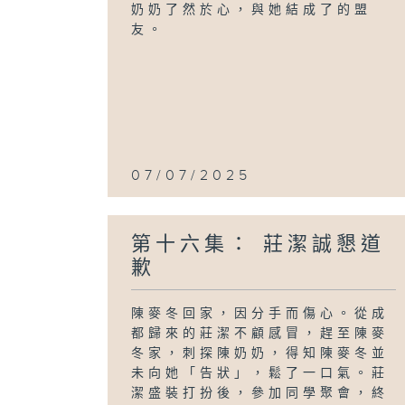
奶奶了然於心，與她結成了的盟
友。
07/07/2025
第十六集： 莊潔誠懇道
歉
陳麥冬回家，因分手而傷心。從成
都歸來的莊潔不顧感冒，趕至陳麥
冬家，刺探陳奶奶，得知陳麥冬並
未向她「告狀」，鬆了一口氣。莊
潔盛裝打扮後，參加同學聚會，終