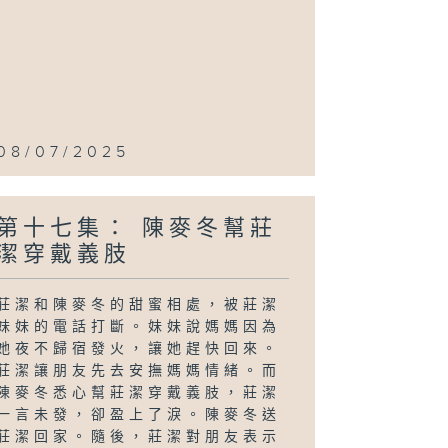
08/07/2025
第十七集： 陳麥冬幫莊
潔穿戴義肢
莊潔和陳麥冬的甜蜜相處，被莊潔
妹妹的電話打斷。妹妹說媽媽因為
她夜不歸宿發火，讓她趕快回來。
莊潔讓朋友先去安撫媽媽情緒。而
陳麥冬悉心幫莊潔穿戴義肢，莊潔
一言未發，卻盈上了淚。陳麥冬送
莊潔回家。隨後，莊潔對朋友表示