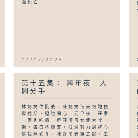
腦死亡…
04/07/2025
第十五集： 跨年夜二人
鬧分手
林奶奶住院後，陳奶奶每天跟她視
像通話，逗她開心。元旦夜，莊家
一家也吃飯，但莊潔母女倆大吵一
架，各口不擇言。莊潔努力調整心
情找陳麥冬，陳麥冬安撫之餘，主