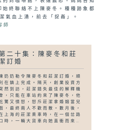
潔約到咖啡館，表達震怒。媽媽告知
卻始終聯絡不上陳麥冬。種種跡象都
莊潔氣血上湧，前去「捉姦」。
容師
第二十集：陳麥冬和莊
潔訂婚
陳奶奶勒令陳麥冬和莊潔訂婚，順
利在鎮上完成。隔天，創業投資方
突然到訪，莊潔錯失最佳的解釋機
會，只能在車站約來了陳麥冬，他
吃驚又憤怒，怒斥莊潔拿婚姻當兒
戲，最終兩人不歡而散。數月後，
在上海的莊潔乘車時，在一個岔路
口時，一輛大貨車向她直衝而來…