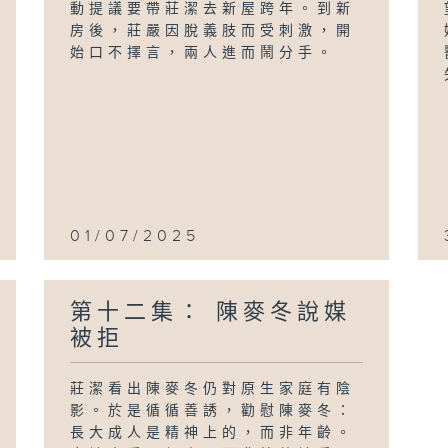
動提議要帶莊潔去新屋跨年。到新
房後，莊嚴因脫義肢而受刺激，開
始口不擇言，兩人進而鬧分手。
01/07/2025
第十二集： 陳麥冬說媒
被拒
莊潔看出陳麥冬仍對原生家庭有陰
影。於是循循善誘，勸慰陳麥冬：
長大成人是精神上的，而非年齡。