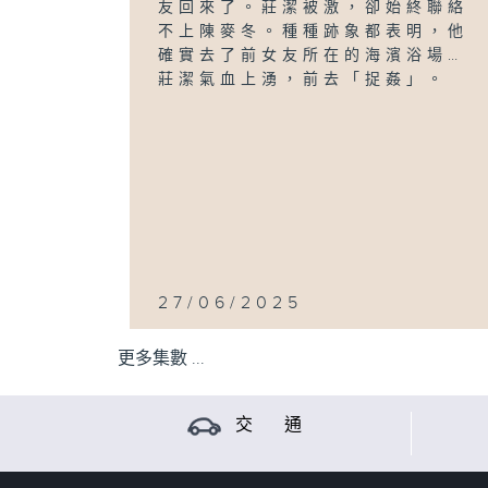
友回來了。莊潔被激，卻始終聯絡
不上陳麥冬。種種跡象都表明，他
確實去了前女友所在的海濱浴場…
莊潔氣血上湧，前去「捉姦」。
27/06/2025
更多集數 ...
交 通