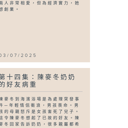
兩人非常相愛，但為經濟實力，她
想創業。
03/07/2025
第十四集：陳麥冬奶奶
的好友病重
陳麥冬到海濱浴場是為處理突發事
件—年輕情侶衝浪，男孩喪命。男
孩的母親怒斥是女孩害死了兒子。
這令陳麥冬想起了已故的好友。陳
麥冬回家告訴奶奶，很多親屬都希