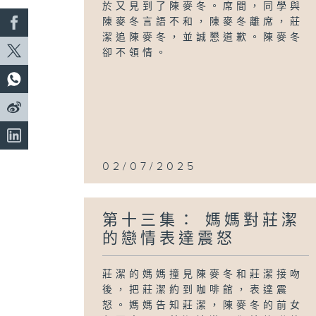
於又見到了陳麥冬。席間，同學與
陳麥冬言語不和，陳麥冬離席，莊
潔追陳麥冬，並誠懇道歉。陳麥冬
卻不領情。
02/07/2025
第十三集： 媽媽對莊潔
的戀情表達震怒
莊潔的媽媽撞見陳麥冬和莊潔接吻
後，把莊潔約到咖啡館，表達震
怒。媽媽告知莊潔，陳麥冬的前女