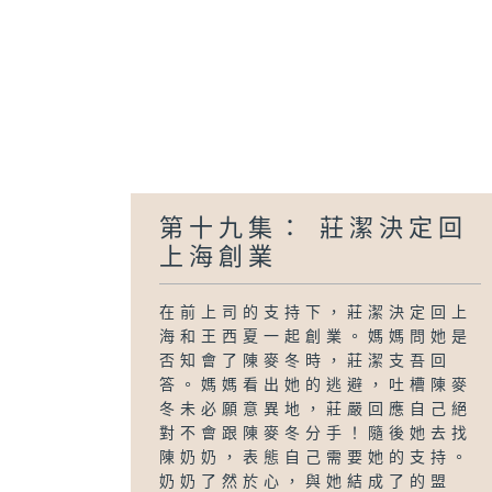
第十九集： 莊潔決定回
上海創業
在前上司的支持下，莊潔決定回上
海和王西夏一起創業。媽媽問她是
否知會了陳麥冬時，莊潔支吾回
答。媽媽看出她的逃避，吐槽陳麥
冬未必願意異地，莊嚴回應自己絕
對不會跟陳麥冬分手！隨後她去找
陳奶奶，表態自己需要她的支持。
奶奶了然於心，與她結成了的盟