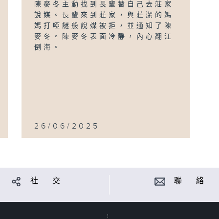
陳麥冬主動找到長輩替自己去莊家
說媒。長輩來到莊家，與莊潔的媽
媽打啞謎般說媒被拒，並通知了陳
麥冬。陳麥冬表面冷靜，內心翻江
倒海。
26/06/2025
社 交
聯 絡