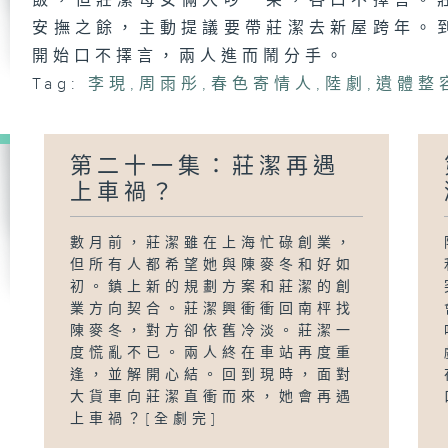
飯，但莊潔母女倆大吵一架，各口不擇言。
安撫之餘，主動提議要帶莊潔去新屋跨年。
開始口不擇言，兩人進而鬧分手。
Tag:
李現
,
周雨彤
,
春色寄情人
,
陸劇
,
遺體整
第二十一集：莊潔再遇
上車禍？
數月前，莊潔雖在上海忙碌創業，
但所有人都希望她與陳麥冬和好如
初。鎮上新的規劃方案和莊潔的創
業方向契合。莊潔興衝衝回南枰找
陳麥冬，對方卻依舊冷淡。莊潔一
度慌亂不已。兩人終在車站再度重
逢，並解開心結。回到現時，面對
大貨車向莊潔直衝而來，她會再遇
上車禍？[全劇完]