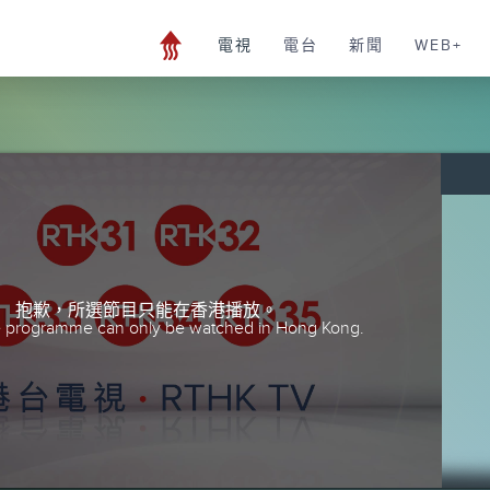
電視
電台
新聞
WEB+
抱歉，所選節目只能在香港播放。
he programme can only be watched in Hong Kong.