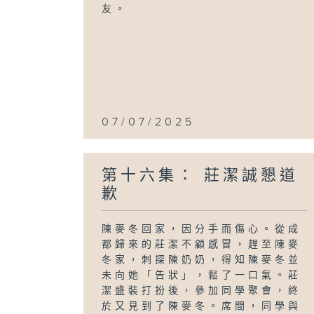
友。
07/07/2025
第十六集： 莊潔誠懇道
歉
陳麥冬回家，因分手而傷心。從成
都歸來的莊潔不顧感冒，趕至陳麥
冬家，刺探陳奶奶，得知陳麥冬並
未向她「告狀」，鬆了一口氣。莊
潔盛裝打扮後，參加同學聚會，終
於又見到了陳麥冬。席間，同學與