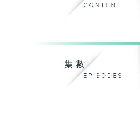
CONTENT
集數
EPISODES