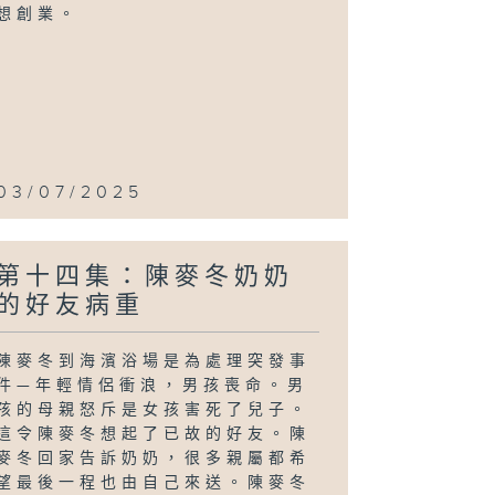
想創業。
03/07/2025
第十四集：陳麥冬奶奶
的好友病重
陳麥冬到海濱浴場是為處理突發事
件—年輕情侶衝浪，男孩喪命。男
孩的母親怒斥是女孩害死了兒子。
這令陳麥冬想起了已故的好友。陳
麥冬回家告訴奶奶，很多親屬都希
望最後一程也由自己來送。陳麥冬