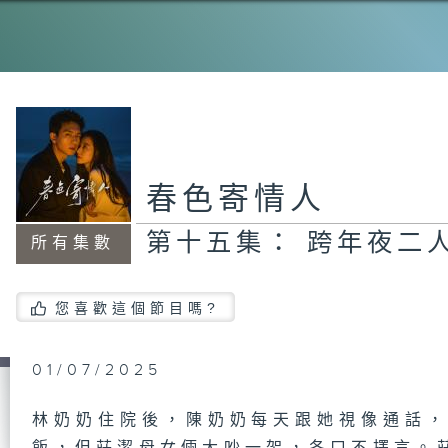
春色寄情人
第十五集： 跨年夜二
所有集數
您喜歡這個節目嗎?
01/07/2025
林奶奶住院後，陳奶奶每天跟她視像通話