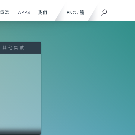
重溫
APPS
我們
ENG
/
簡
其他集數