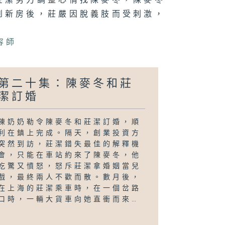
莊潔努力調整心情找陳麥冬，陳麥冬
到新房後，莊嚴因脫義肢而受刺激，
容師
第二十集：陳麥冬和莊
潔訂婚
陳奶奶勒令陳麥冬和莊潔訂婚，順
利在鎮上完成。隔天，創業投資方
突然到訪，莊潔錯失最佳的解釋機
會，只能在車站約來了陳麥冬，他
吃驚又憤怒，怒斥莊潔拿婚姻當兒
戲，最終兩人不歡而散。數月後，
在上海的莊潔乘車時，在一個岔路
口時，一輛大貨車向她直衝而來…