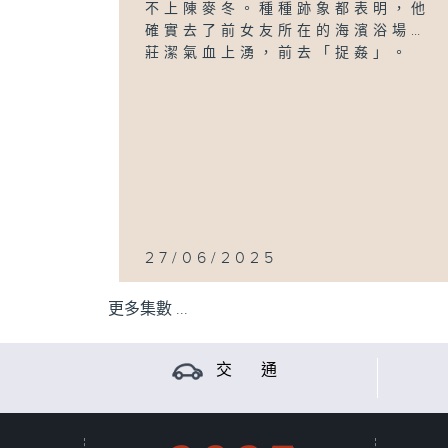
不上陳麥冬。種種跡象都表明，他
確實去了前女友所在的海濱浴場…
莊潔氣血上湧，前去「捉姦」。
27/06/2025
更多集數 ...
交 通