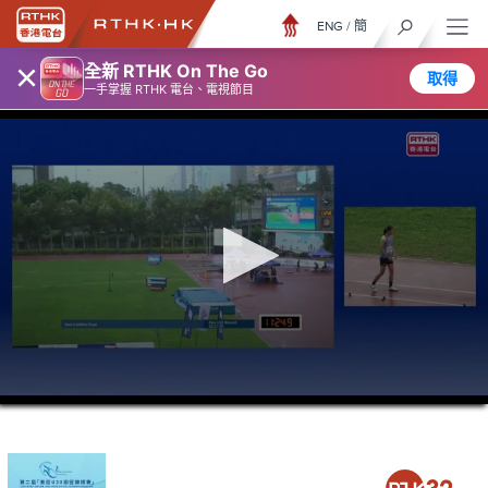
ENG
/
簡
×
全新 RTHK On The Go
取得
一手掌握 RTHK 電台、電視節目
0
seconds
of
4
hours,
23