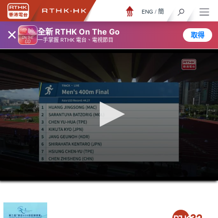
ENG
/
簡
×
全新 RTHK On The Go
取得
一手掌握 RTHK 電台、電視節目
0
seconds
of
2
hours,
46