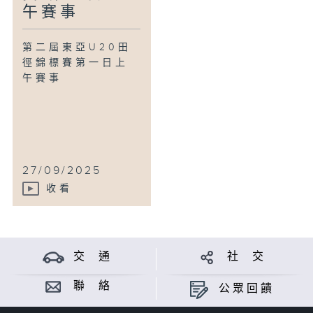
午賽事
第二屆東亞U20田
徑錦標賽第一日上
午賽事
27/09/2025
收看
交 通
社 交
聯 絡
公眾回饋