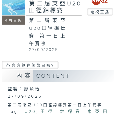
minutes,
第二屆東亞U20
24
田徑錦標賽
seconds
電視直播
第二屆東亞
所有集數
U20田徑錦標
賽 第一日上
午賽事
27/09/2025
您喜歡這個節目嗎?
內容
CONTENT
監製：廖泳怡
27/09/2025
第二屆東亞U20田徑錦標賽第一日上午賽事
Tag:
U20
,
田徑
,
錦標賽
,
東亞田