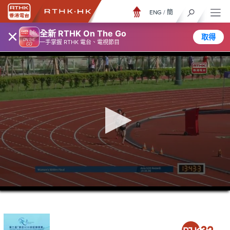
ENG
/
簡
×
全新 RTHK On The Go
取得
一手掌握 RTHK 電台、電視節目
0
seconds
of
3
hours,
57