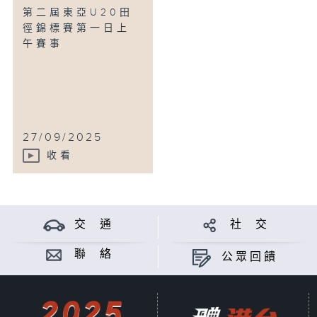
第二屆東亞U20田
徑錦標賽第一日上
午賽事
27/09/2025
收看
交 通
社 交
聯 絡
公眾回饋