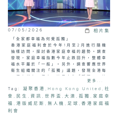
07/05/2026
相片集
「全家都幸福為何覺孤獨」
香港家庭福利會於今年1月至2月進行隨機
抽樣訪問，探討香港家庭幸福的趨勢。調查
發現，家庭幸福指數今年止跌回升，整體幸
福水平屬於「一般」。另外，調查響應世界
衞生組織關注的「孤獨」議題，發現全港每
五個人就有一個人，被界定為「孤獨」，較
更多...
世衞數字嚴重。究竟如何面對孤獨？又如何
Tag:
凝聚香港
,
Hong Kong United
,
社
增加家庭幸福？
會
,
民生
,
資訊
,
世界盃
,
大澳
,
孤獨
,
家庭幸
「無人機足球鬥智又鬥謀」
福
,
港版威尼斯
,
無人機
,
足球
,
香港家庭福
無人機足球是一項集科技、運動及團隊合作
利會
於一身的新興運動，參賽者需操控球形得分