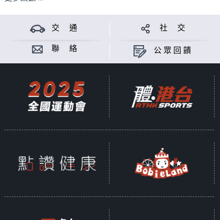
交 通
社 交
聯 絡
公眾回饋