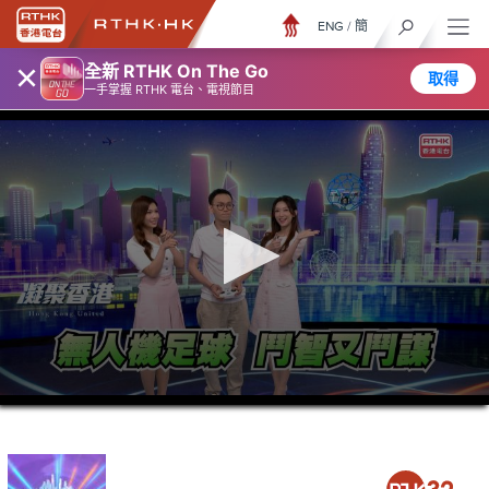
ENG
/
簡
×
全新 RTHK On The Go
取得
一手掌握 RTHK 電台、電視節目
0
seconds
of
23
minutes,
7