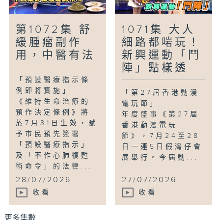
第1072集 舒
1071集 大人
緩腫瘤副作
細路都啱玩！
用，中醫有法
新興運動「鬥
陣」點樣透...
「預設醫療指示條
例即將實施」
「第27屆香港動漫
《維持生命治療的
電玩節」
預作決定條例》將
年度盛事《第27屆
於7月31日生效，賦
香港動漫電玩
予市民預先簽署
節》，7月24至28
「預設醫療指示」
日一連5日假灣仔會
及「不作心肺復甦
展舉行。今屆動...
術命令」的法律...
28/07/2026
27/07/2026
收看
收看
更多集數 ...