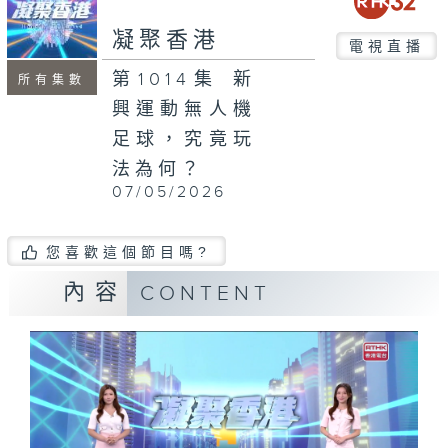
seconds
凝聚香港
電視直播
第1014集 新
所有集數
興運動無人機
足球，究竟玩
法為何？
07/05/2026
您喜歡這個節目嗎?
內容
CONTENT