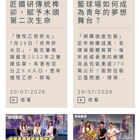
匠鑽研傳統榫
籃球場如何成
卯，賦予木頭
為青年的夢想
第二次生命
舞台？
「慢性乙型肝炎」
「網購過度包裝」
7月28日「世界肝
近年網購成風，有
炎日」，衞生署根
環保團體推算，每
據截至2022年之數
年送達香港的網購
據估算，本港有百
貨品包裝重達270
分之5.6人口，患有
萬公斤！面對包裝
慢性乙肝，即每...
氾濫問題，環保...
30/07/2026
29/07/2026
收看
收看