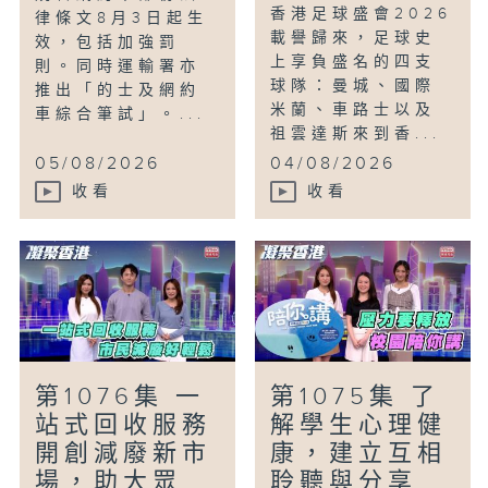
香港足球盛會2026
律條文8月3日起生
載譽歸來，足球史
效，包括加強罰
上享負盛名的四支
則。同時運輸署亦
球隊：曼城、國際
推出「的士及網約
米蘭、車路士以及
車綜合筆試」。...
祖雲達斯來到香...
05/08/2026
04/08/2026
收看
收看
第1076集 一
第1075集 了
站式回收服務
解學生心理健
開創減廢新市
康，建立互相
場，助大眾...
聆聽與分享...