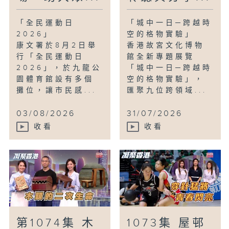
「全民運動日
「城中一日─跨越時
2026」
空的格物實驗」
康文署於8月2日舉
香港故宮文化博物
行「全民運動日
館全新專題展覽
2026」，於九龍公
「城中一日─跨越時
園體育館設有多個
空的格物實驗」，
攤位，讓市民感...
匯聚九位跨領域...
03/08/2026
31/07/2026
收看
收看
第1074集 木
1073集 屋邨