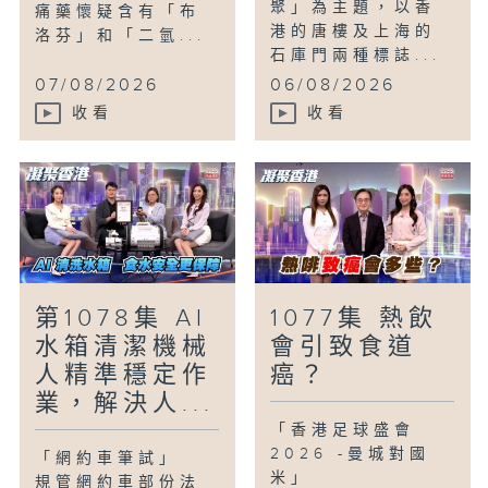
聚」為主題，以香
痛藥懷疑含有「布
港的唐樓及上海的
洛芬」和「二氫...
石庫門兩種標誌...
07/08/2026
06/08/2026
收看
收看
第1078集 AI
1077集 熱飲
水箱清潔機械
會引致食道
人精準穩定作
癌？
業，解決人...
「香港足球盛會
2026 -曼城對國
「網約車筆試」
米」
規管網約車部份法