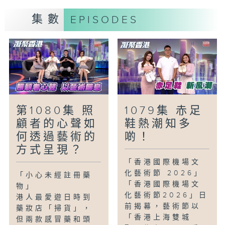
無人機，目標穿過對方龍門環得分。近年運
集數
EPISODES
動更走入校園，以校際聯賽形式讓學生接觸
這項運動，究竟比賽形式和玩法為何？
「香港美食-民生美食關注組-大澳文物美食
遊」
大澳被譽為是港版威尼斯，當中有一間由大
澳舊警署改建而成的文物酒店，保留了前身
的建築及文物資料，讓住客可以回到過去大
第1080集 照
1079集 赤足
澳昔日情懷，除了視覺享受，酒店內的餐廳
顧者的心聲如
鞋熱潮知多
亦特別採用本土食材炮製新派美食，好讓旅
何透過藝術的
啲！
客大快朵頤！
方式呈現？
「香港國際機場文
「童話香港-世界盃」
化藝術節 2026」
隨著 2026 年美加墨世界盃臨近，許多國
「小心未經註冊藥
「香港國際機場文
物」
家隊正在進行熱身賽。如果小朋友能參加世
化藝術節2026」日
港人最愛遊日時到
界盃，最想踢甚麼位置？
前揭幕，藝術節以
藥妝店「掃貨」，
「香港上海雙城
但兩款感冒藥和頭