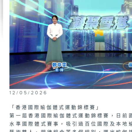
第
學
立
的
第
研
木
1
場
12/05/2026
夢
「香港國際瑜伽體式運動錦標賽」
第一屆香港國際瑜伽體式運動錦標賽，日前
水準國際體式賽事，吸引過百位國際及本地
第
腫