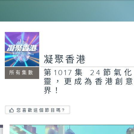
第1
箱
穩
手
凝聚香港
1
致
第1017集 24節
所有集數
靈，更成為香港創意
界！
第
式
廢
您喜歡這個節目嗎?
在