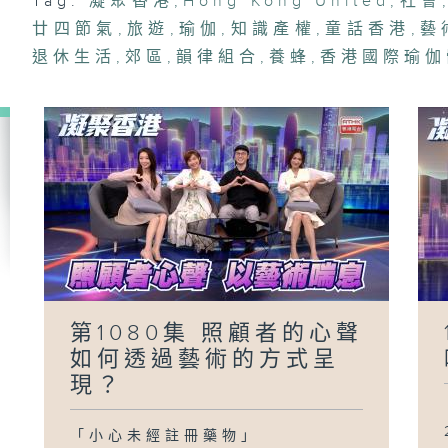
Tag:
凝聚香港
,
Hong Kong United
,
社會
廿四節氣
,
旅遊
,
瑜伽
,
知識產權
,
童話香港
,
藝
退休生活
,
郊區
,
韻律組合
,
養蜂
,
香港國際瑜伽
第1080集 照顧者的心聲
如何透過藝術的方式呈
現？
「小心未經註冊藥物」