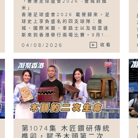
「香港足球盛會2026 -曼城對國
米」
香港足球盛會2026 載譽歸來，足
球史上享負盛名的四支球隊：曼
城、國際米蘭、車路士以及祖雲達
斯來到香港舉行兩場比賽。8月1...
04/08/2026
收看
第1074集 木匠鑽研傳統
榫卯，賦予木頭第二次