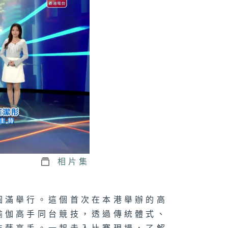
1075集 了解
生心理健康，建
互相聆聽與分享
校園文化！
1074集 木匠鑽
傳統榫卯，賦予
頭第二次生命
073集 屋邨籃球
如何成為青年的
相片集
想舞台？
圓滿舉行。這個首次在本港舉辦的高
瑜伽高手同台競技，透過傳統體式、
1072集 舒緩
瘤副作用，中醫