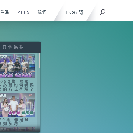
重溫
APPS
我們
ENG
/
簡
其他集數
1080集 照顧
的心聲如何透過
術的方式呈現？
079集 赤足鞋
潮知多啲！