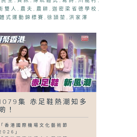
,
民生
,
資訊
,
傳統體式
,
寫詩
,
川龍村
,
術雙人
,
農夫
,
農耕
,
迦密梁省德學校
,
體式運動錦標賽
,
徐頴堃
,
洪家澤
1079集 赤足鞋熱潮知多
啲！
「香港國際機場文化藝術節
2026」