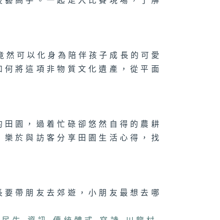
技藝高手。一起走入比賽現場，了解
法
071集 大人細路
竟然可以化身為陪伴孩子成長的可愛
啱玩！新興運動
鬥陣」點樣透過
如何將這項非物質文化遺產，從平面
味對壘凝聚社
？
的田園，過着忙碌卻悠然自得的農耕
，樂於與訪客分享田園生活心得，找
長要帶朋友去郊遊，小朋友最想去哪