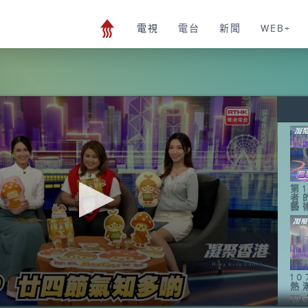
電視
電台
新聞
WEB+
第
者
藝
1
熱