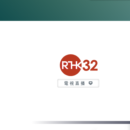
0
seconds
of
23
minutes,
7
seconds
Volume
90%
電視直播