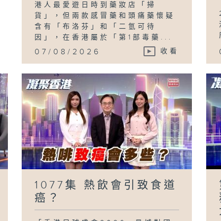
港人最愛遊日時到藥妝店「掃
貨」，但兩款感冒藥和頭痛藥懷疑
含有「布洛芬」和「二氫可待
因」，在香港屬於「第1部毒藥...
07/08/2026
收看
1077集 熱飲會引致食道
癌？