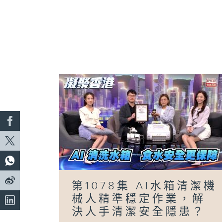
第1078集 AI水箱清潔機
械人精準穩定作業，解
決人手清潔安全隱患？