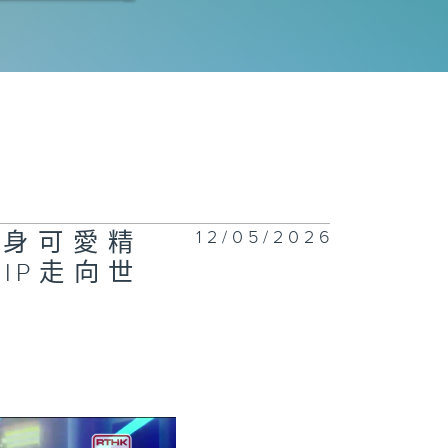
078集 AI水
清潔機械人精準
定作業，解決人
清潔安全隱患？
077集 熱飲會引
食道癌？
12/05/2026
氣化身可愛精
IP走向世
1076集 一站
回收服務開創減
新市場，助大眾
日常輕鬆減廢