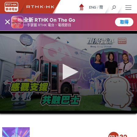
ENG
/
簡
×
全新 RTHK On The Go
取得
一手掌握 RTHK 電台、電視節目
0
seconds
of
23
minutes,
7