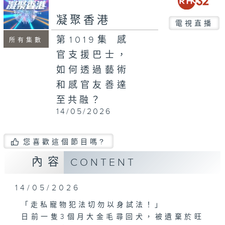
seconds
凝聚香港
電視直播
第1019集 感
所有集數
官支援巴士，
如何透過藝術
和感官友善達
至共融？
14/05/2026
您喜歡這個節目嗎?
內容
CONTENT
14/05/2026
「走私寵物犯法切勿以身試法！」
日前一隻3個月大金毛尋回犬，被遺棄於旺