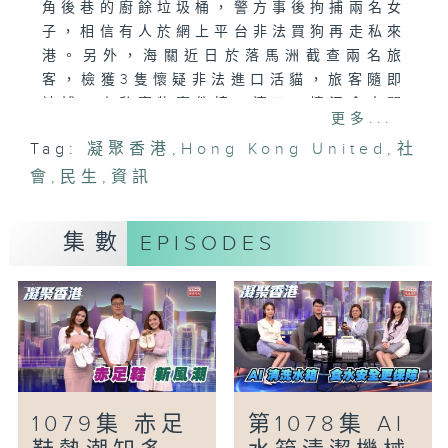
角後巷的廚餘垃圾桶，警方事後拘捕兩名女
子，相信有人於網上平台非法買狗再走私來
港。另外，海關近日於落馬洲截查兩名旅
客，檢獲3隻懷疑非法進口活貓，旅客隨即
被捕。走私寵物事件接二連三，情況令人關
更多...
注。走私寵物有什麼法律風險？
Tag:
凝聚香港
,
Hong Kong United
,
社
會
「感官支援共融巴士」
,
民生
,
資訊
有藝術基金會將退役巴士改造為感官支援巴
士「A巴」，車內設寧靜室、感官調節體驗
集數
EPISODES
與藝術互動設施，為神經多樣性社群和大眾
建立一個能降噪和調節的空間，以藝術推動
共融文化。
「民生美食關注組-大圍煲仔飯與功夫茶」
大圍是以 450 年歷史「積存圍」為中心擴
展而成的社區，現已發展成食肆林立的美食
集中地。今集先品嚐香氣誘人的左口魚煲仔
1079集 赤足
第1078集 AI
飯，之後再到訪隱世茶系 Cafe，細味茶藝