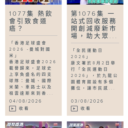
1077集 熱飲
第1076集 一
會引致食道
站式回收服務
癌？
開創減廢新市
場，助大眾...
「香港足球盛會
2026 -曼城對國
「全民運動日
米」
2026」
香港足球盛會2026
康文署於8月2日舉
載譽歸來，足球史
行「全民運動日
上享負盛名的四支
2026」，於九龍公
球隊：曼城、國際
園體育館設有多個
米蘭、車路士以及
攤位，讓市民感...
祖雲達斯來到香...
04/08/2026
03/08/2026
收看
收看