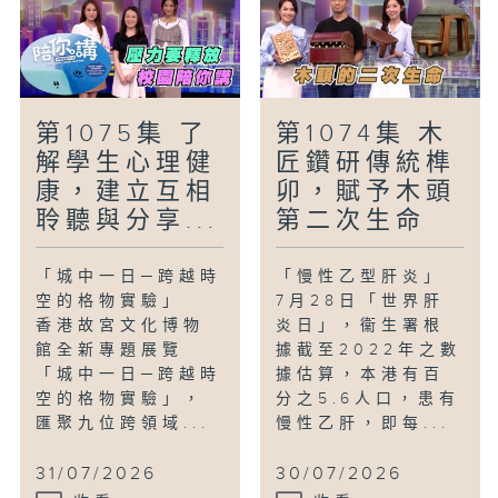
第1075集 了
第1074集 木
解學生心理健
匠鑽研傳統榫
康，建立互相
卯，賦予木頭
聆聽與分享...
第二次生命
「城中一日─跨越時
「慢性乙型肝炎」
空的格物實驗」
7月28日「世界肝
香港故宮文化博物
炎日」，衞生署根
館全新專題展覽
據截至2022年之數
「城中一日─跨越時
據估算，本港有百
空的格物實驗」，
分之5.6人口，患有
匯聚九位跨領域...
慢性乙肝，即每...
31/07/2026
30/07/2026