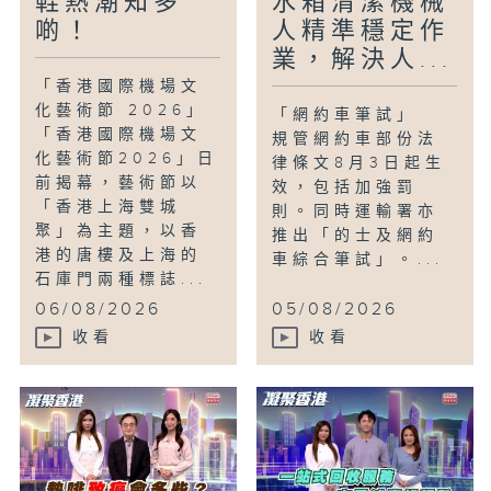
鞋熱潮知多
水箱清潔機械
師親泡的鐵觀音卷蛋及野生竹林小赤甘紅
啲！
人精準穩定作
茶。
業，解決人...
「香港國際機場文
「童話香港-給一年後自己的一封信」
化藝術節 2026」
「網約車筆試」
小朋友如果寫信給一年後的自己，內容會關
「香港國際機場文
規管網約車部份法
於甚麼？
化藝術節2026」日
律條文8月3日起生
前揭幕，藝術節以
效，包括加強罰
「香港上海雙城
則。同時運輸署亦
聚」為主題，以香
推出「的士及網約
港的唐樓及上海的
車綜合筆試」。...
石庫門兩種標誌...
06/08/2026
05/08/2026
收看
收看