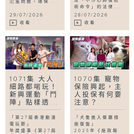
及「不作心肺復甦
氾濫問題，環保...
術命令」的法律...
29/07/2026
28/07/2026
收看
收看
1071集 大人
1070集 寵物
細路都啱玩！
保險興起，主
新興運動「鬥
人投保有何要
陣」點樣透...
注意？
「第27屆香港動漫
「犬隻進入餐廳措
電玩節」
施復盤」
年度盛事《第27屆
2025年《施政報