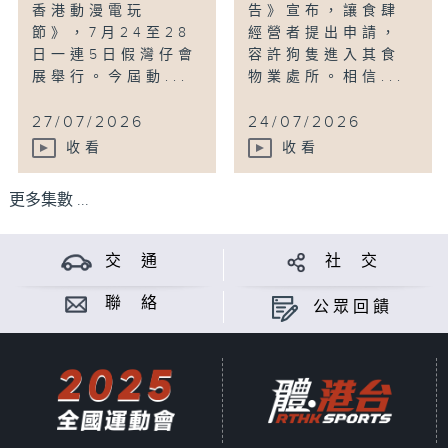
香港動漫電玩
告》宣布，讓食肆
節》，7月24至28
經營者提出申請，
日一連5日假灣仔會
容許狗隻進入其食
展舉行。今屆動...
物業處所。相信...
27/07/2026
24/07/2026
收看
收看
更多集數 ...
交 通
社 交
聯 絡
公眾回饋