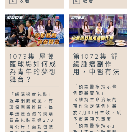
收看
收看
1073集 屋邨
第1072集 舒
籃球場如何成
緩腫瘤副作
為青年的夢想
用，中醫有法
舞台？
「預設醫療指示條
例即將實施」
「網購過度包裝」
《維持生命治療的
近年網購成風，有
預作決定條例》將
環保團體推算，每
於7月31日生效，賦
年送達香港的網購
予市民預先簽署
貨品包裝重達270
「預設醫療指示」
萬公斤！面對包裝