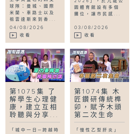
2026」，於九龍公
球隊：曼城、國際
園體育館設有多個
米蘭、車路士以及
攤位，讓市民感...
祖雲達斯來到香...
04/08/2026
03/08/2026
收看
收看
第1075集 了
第1074集 木
解學生心理健
匠鑽研傳統榫
康，建立互相
卯，賦予木頭
聆聽與分享...
第二次生命
「城中一日─跨越時
「慢性乙型肝炎」