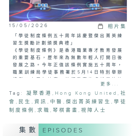
15/05/2026
相片集
「學徒制度條例五十周年誌慶暨傑出菁英練
習生獎勵計劃頒獎典禮」
《學徒制度條例》是香港職業專才教育發展
的重要基石，歷年來為無數年輕人打開日後
發展之路。今年正值該條例實施五十周年，
職業訓練局學徒事務署於5月14日特別舉辦
條例五十周年誌慶，並頒發嘉許卓越學徒校
更多...
友大使、傑出菁英練習生等多個獎項，表揚
Tag:
凝聚香港
,
Hong Kong United
,
社
不同年代表現出色的學徒。
會
,
民生
,
資訊
,
中醫
,
傑出菁英練習生
,
學徒
「視障有能力職場展價值」
制度條例
,
求職
,
琴棋書畫
,
視障人士
僱主在招聘視障人士時，往往因缺乏了解而
有所顧慮。就此，盲人輔導會一直積極擔當
集數
EPISODES
橋樑角色，在轉介過程中主動向僱主介紹會