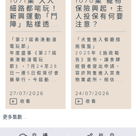
1071集 大人
1070集 寵物
細路都啱玩！
保險興起，主
新興運動「鬥
人投保有何要
陣」點樣透...
注意？
「第27屆香港動漫
「犬隻進入餐廳措
電玩節」
施復盤」
年度盛事《第27屆
2025年《施政報
香港動漫電玩
告》宣布，讓食肆
節》，7月24至28
經營者提出申請，
日一連5日假灣仔會
容許狗隻進入其食
展舉行。今屆動...
物業處所。相信...
27/07/2026
24/07/2026
收看
收看
更多集數 ...
交 通
社 交