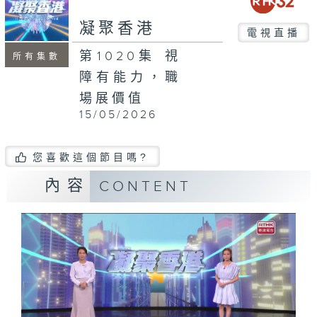
seconds
凝聚香港
電視直播
第1020集 視
所有集數
障有能力，職
場展價值
15/05/2026
您喜歡這個節目嗎?
內容
CONTENT