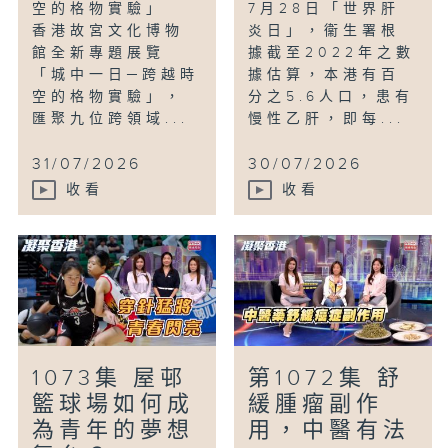
空的格物實驗」
7月28日「世界肝
香港故宮文化博物
炎日」，衞生署根
館全新專題展覽
據截至2022年之數
「城中一日─跨越時
據估算，本港有百
空的格物實驗」，
分之5.6人口，患有
匯聚九位跨領域...
慢性乙肝，即每...
31/07/2026
30/07/2026
收看
收看
1073集 屋邨
第1072集 舒
籃球場如何成
緩腫瘤副作
為青年的夢想
用，中醫有法