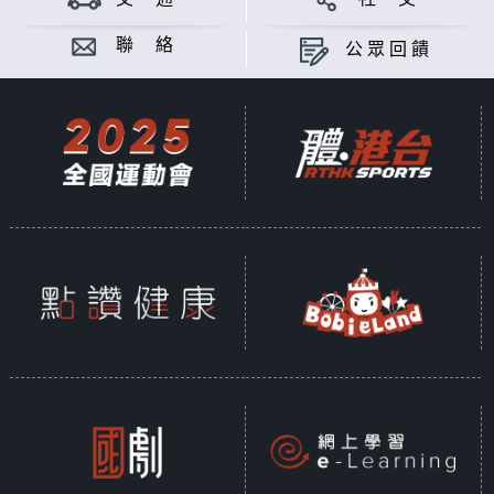
聯 絡
公眾回饋