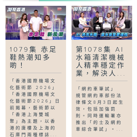
員的能力與優勢，並提供職位配對建議。
「雙軌人生Plus -多才多藝中醫師」
楊明霞博士是註冊中醫師，亦有拍片放上網
教大家養生方法。而她亦有多個興趣，譬如
彈古琴、跳中國舞，上年更在香港青少年藝
術家舞蹈比賽勇奪冠軍，可謂琴棋書畫樣樣
1079集 赤足
第1078集 AI
精通。
鞋熱潮知多
水箱清潔機械
啲！
人精準穩定作
業，解決人...
「香港國際機場文
化藝術節 2026」
「網約車筆試」
「香港國際機場文
規管網約車部份法
化藝術節2026」日
律條文8月3日起生
前揭幕，藝術節以
效，包括加強罰
「香港上海雙城
則。同時運輸署亦
聚」為主題，以香
推出「的士及網約
港的唐樓及上海的
車綜合筆試」。...
石庫門兩種標誌...