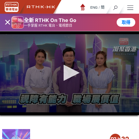
ENG
/
簡
×
全新 RTHK On The Go
取得
一手掌握 RTHK 電台、電視節目
0
seconds
of
23
minutes,
7