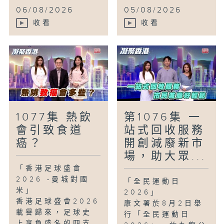
06/08/2026
05/08/2026
收看
收看
1077集 熱飲
第1076集 一
會引致食道
站式回收服務
癌？
開創減廢新市
場，助大眾...
「香港足球盛會
2026 -曼城對國
「全民運動日
米」
2026」
香港足球盛會2026
康文署於8月2日舉
載譽歸來，足球史
行「全民運動日
上享負盛名的四支