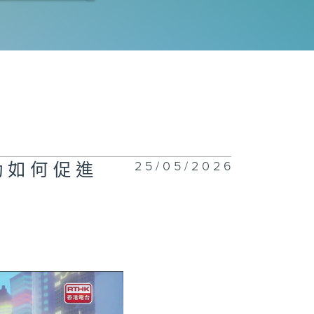
077集 熱飲會引
食道癌？
1076集 一站
回收服務開創減
新市場，助大眾
25/05/2026
活動如何促進
日常輕鬆減廢
1075集 了解
生心理健康，建
互相聆聽與分享
校園文化！