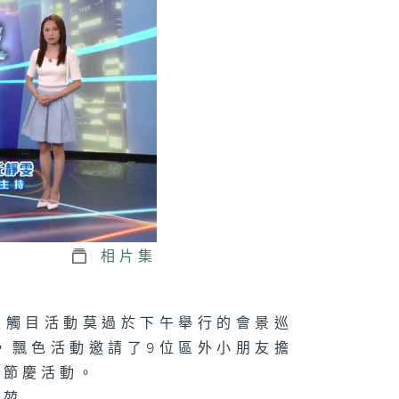
1074集 木匠鑽
傳統榫卯，賦予
頭第二次生命
073集 屋邨籃球
如何成為青年的
想舞台？
相片集
1072集 舒緩
瘤副作用，中醫
法
最觸目活動莫過於下午舉行的會景巡
，飄色活動邀請了9位區外小朋友擔
的節慶活動。
071集 大人細路
啱玩！新興運動
頴堃