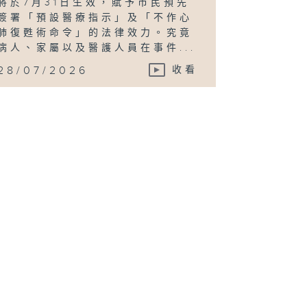
將於7月31日生效，賦予市民預先
簽署「預設醫療指示」及「不作心
肺復甦術命令」的法律效力。究竟
病人、家屬以及醫護人員在事件...
28/07/2026
收看