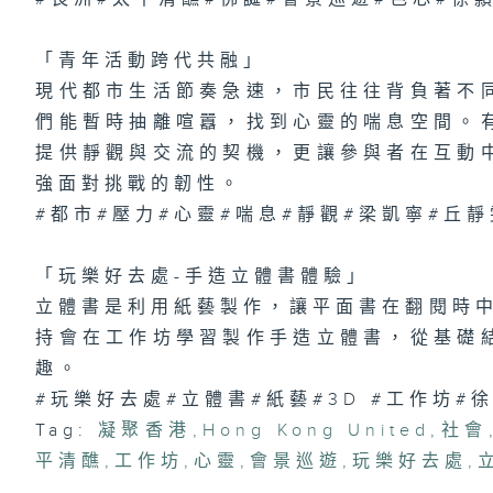
「
趣
區
「青年活動跨代共融」
現代都市生活節奏急速，市民往往背負著不
們能暫時抽離喧囂，找到心靈的喘息空間。
1
提供靜觀與交流的契機，更讓參與者在互動
險
有
強面對挑戰的韌性。
#都市#壓力#心靈#喘息#靜觀#梁凱寧#丘靜
「玩樂好去處-手造立體書體驗」
立體書是利用紙藝製作，讓平面書在翻閱時中
持會在工作坊學習製作手造立體書，從基礎
趣。
#玩樂好去處#立體書#紙藝#3D #工作坊#
Tag:
凝聚香港
,
Hong Kong United
,
社會
平清醮
,
工作坊
,
心靈
,
會景巡遊
,
玩樂好去處
,