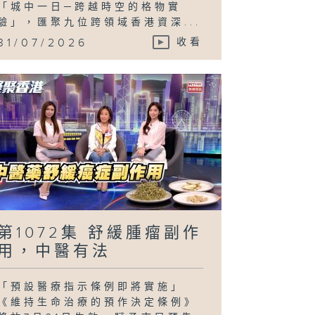
「城中一日─跨越時空的格物實
驗」，匯聚九位跨領域香港資深...
31/07/2026
收看
第1072集 舒緩腫瘤副作
用，中醫有法
「預設醫療指示條例即將實施」
《維持生命治療的預作決定條例》