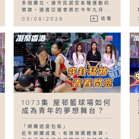
多個攤位，讓市民感受各種運動的
樂趣。適逢亞運會將於今年九月...
03/08/2026
收看
1073集 屋邨籃球場如何
成為青年的夢想舞台？
「網購過度包裝」
近年網購成風，有環保團體推算，