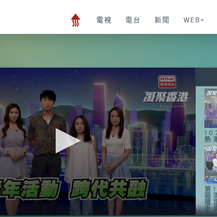
電視
電台
新聞
WEB+
1
熱
第1
箱
穩
手