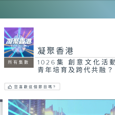
1
致
凝聚香港
第
式
廢
1026集 創意文化
在
所有集數
青年培育及跨代共融？
您喜歡這個節目嗎?
第
學
立
的