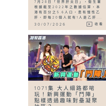
7月28日「世界肝炎日」，衞生署
根據截至2022年之數據估算，本
港有百分之5.6人口，患有慢性乙
肝，即每20個人就有1人是乙肝...
30/07/2026
收看
1071集 大人細路都啱
玩！新興運動「鬥陣」
點樣透過趣味對壘凝聚