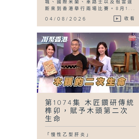
城、國際米蘭、車路士以及祖雲達
斯來到香港舉行兩場比賽。8月1...
04/08/2026
收看
第1074集 木匠鑽研傳統
榫卯，賦予木頭第二次
生命
「慢性乙型肝炎」