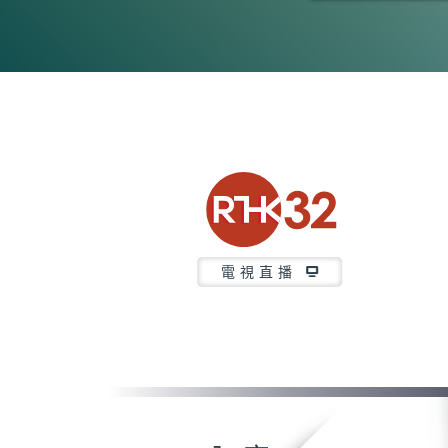
0
seconds
of
23
minutes,
7
seconds
Volume
90%
電視直播