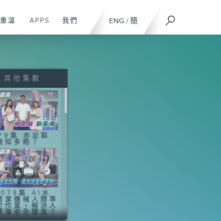
重溫
APPS
我們
ENG
/
簡
其他集數
079集 赤足鞋
潮知多啲！
078集 AI水
清潔機械人精準
定作業，解決人
清潔安全隱患？