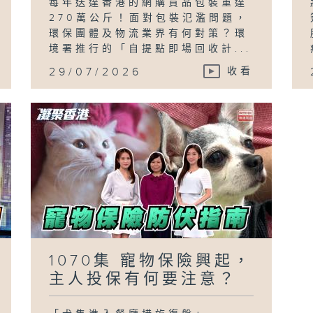
每年送達香港的網購貨品包裝重達
270萬公斤！面對包裝氾濫問題，
環保團體及物流業界有何對策？環
境署推行的「自提點即場回收計...
29/07/2026
收看
1070集 寵物保險興起，
主人投保有何要注意？