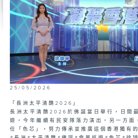
第
研
木
1
場
夢
25/05/2026
第
腫
有
「長洲太平清醮2026」
長洲太平清醮2026於佛誕當日舉行，日間
遊，今年繼續有民安隊落力演出，另一方面
任「色芯」，努力傳承並推廣這個香港獨有
1
都
#長洲#太平清醮#佛誕#會景巡遊#色芯#徐