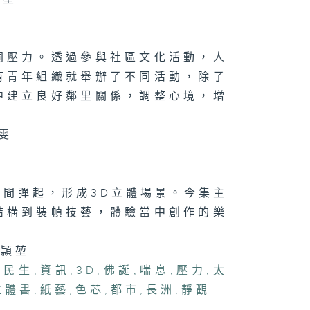
鬥陣」點樣透過
味對壘凝聚社
？
同壓力。透過參與社區文化活動，人
有青年組織就舉辦了不同活動，除了
070集 寵物保
中建立良好鄰里關係，調整心境，增
興起，主人投保
何要注意？
雯
間彈起，形成3D立體場景。今集主
結構到裝幀技藝，體驗當中創作的樂
徐頴堃
,
民生
,
資訊
,
3D
,
佛誕
,
喘息
,
壓力
,
太
立體書
,
紙藝
,
色芯
,
都市
,
長洲
,
靜觀