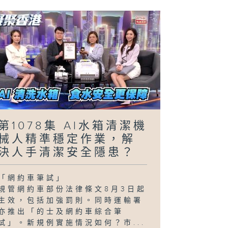
第1078集 AI水箱清潔機
械人精準穩定作業，解
決人手清潔安全隱患？
「網約車筆試」
規管網約車部份法律條文8月3日起
生效，包括加強罰則。同時運輸署
亦推出「的士及網約車綜合筆
試」。新規例實施情況如何？市...