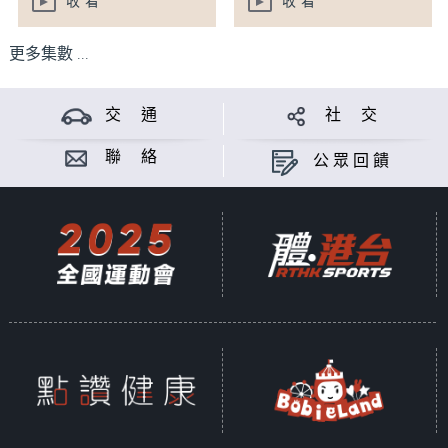
收看
收看
更多集數 ...
交 通
社 交
聯 絡
公眾回饋