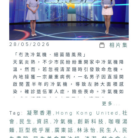
28/05/2026
相片集
「冇洗冷氣機．細菌隨風飛」
天氣炎熱，不少市民紛紛重開家中冷氣機降
溫。然而，若忽視清潔隨時引發致命危機。
內地接獲一宗嚴重病例，一名男子因直接開
啟閒置半年的冷氣機，導致左肺大面積感
染，確診退伍軍人症，險些喪命。冷氣機如
何成為細菌溫床？市民又如何清潔？
更多...
Tag:
凝聚香港
,
Hong Kong United
,
社
「創新科技．實踐關愛」
會
為慶祝創校百周年，民生書院推動「民生
,
民生
,
資訊
,
冷氣機
,
創新科技
,
咖喱湯
人．民生仁」服務計劃。究竟這項由學生主
麵
,
巨型梳乎厘
,
廣東話
,
林泳怡
,
民生人
,
民
導的活動，如何引導同學運用 AI 與機械人