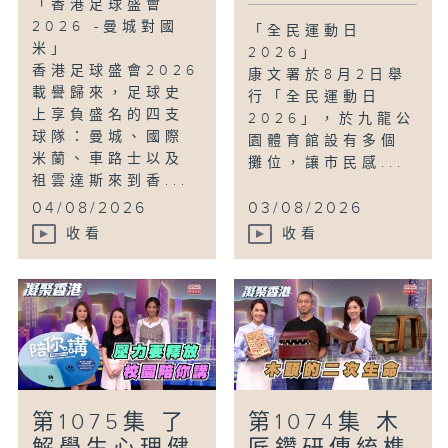
「香港足球盛會
2026 -曼城對國
「全民運動日
米」
2026」
香港足球盛會2026
康文署於8月2日舉
載譽歸來，足球史
行「全民運動日
上享負盛名的四支
2026」，於九龍公
球隊：曼城、國際
園體育館設有多個
米蘭、車路士以及
攤位，讓市民感...
祖雲達斯來到香...
04/08/2026
03/08/2026
收看
收看
第1075集 了
第1074集 木