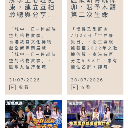
解學生心理健
匠鑽研傳統榫
康，建立互相
卯，賦予木頭
聆聽與分享...
第二次生命
「城中一日─跨越時
「慢性乙型肝炎」
空的格物實驗」
7月28日「世界肝
香港故宮文化博物
炎日」，衞生署根
館全新專題展覽
據截至2022年之數
「城中一日─跨越時
據估算，本港有百
空的格物實驗」，
分之5.6人口，患有
匯聚九位跨領域...
慢性乙肝，即每...
31/07/2026
30/07/2026
收看
收看