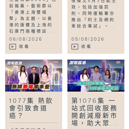
律條文8月3日起生
前揭幕，藝術節以
效，包括加強罰
「香港上海雙城
則。同時運輸署亦
聚」為主題，以香
推出「的士及網約
港的唐樓及上海的
車綜合筆試」。...
石庫門兩種標誌...
06/08/2026
05/08/2026
收看
收看
1077集 熱飲
第1076集 一
會引致食道
站式回收服務
癌？
開創減廢新市
場，助大眾...