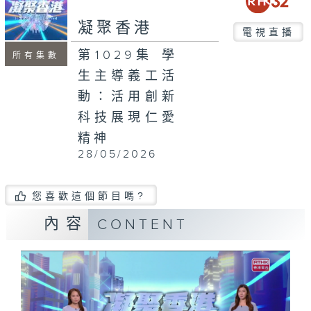
seconds
凝聚香港
電視直播
第1029集 學
所有集數
生主導義工活
動：活用創新
科技展現仁愛
精神
28/05/2026
您喜歡這個節目嗎?
內容
CONTENT