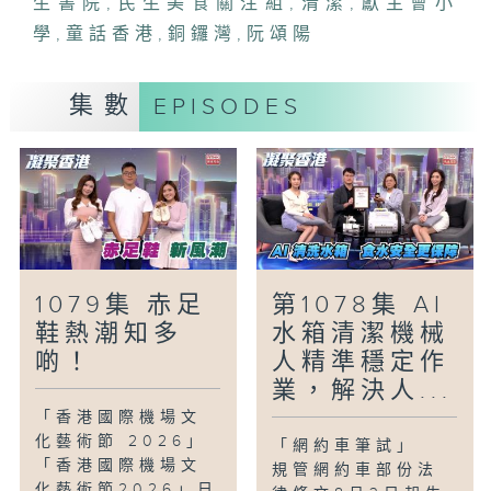
生書院
,
民生美食關注組
,
清潔
,
獻主會小
等創新科技回饋社區？
學
,
童話香港
,
銅鑼灣
,
阮頌陽
「香港美食-民生美食關注組-銅鑼灣咖喱麵
與梳乎厘」
集數
EPISODES
銅鑼灣昔日漁船雲集，這區從傳統避風塘發
展至今，已成為名店與巷弄交錯的覓食熱
點。今集先帶大家去品嚐由酒店級主廚主理
的泰北船粉與咖喱湯麵，再到隱世西餐廳細
味濃郁的蠔味意大利飯及巨型梳乎厘。
「童話香港-神奇的廣東話：打蛇餅」
1079集 赤足
第1078集 AI
廣東俗語博大精深，新一代明白箇中的意思
鞋熱潮知多
水箱清潔機械
嗎？「打蛇餅」究竟有甚麼含意？他們又試
啲！
人精準穩定作
過「打蛇餅」嗎？
業，解決人...
「香港國際機場文
化藝術節 2026」
「網約車筆試」
「香港國際機場文
規管網約車部份法
化藝術節2026」日