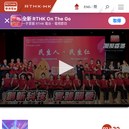
ENG
/
簡
×
全新 RTHK On The Go
取得
一手掌握 RTHK 電台、電視節目
0
seconds
of
23
minutes,
7