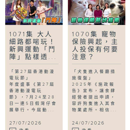
1071集 大人
1070集 寵物
細路都啱玩！
保險興起，主
新興運動「鬥
人投保有何要
陣」點樣透...
注意？
「第27屆香港動漫
「犬隻進入餐廳措
電玩節」
施復盤」
年度盛事《第27屆
2025年《施政報
香港動漫電玩
告》宣布，讓食肆
節》，7月24至28
經營者提出申請，
日一連5日假灣仔會
容許狗隻進入其食
展舉行。今屆動...
物業處所。相信...
27/07/2026
24/07/2026