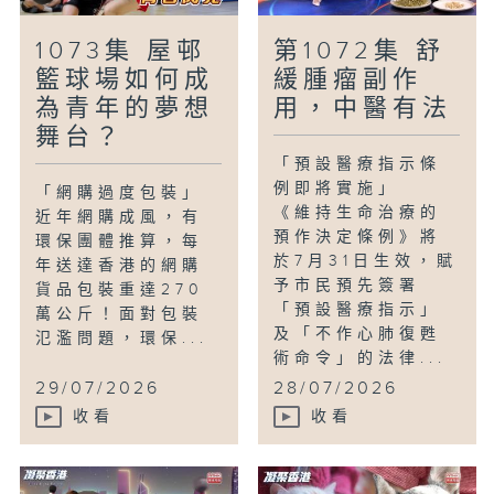
1073集 屋邨
第1072集 舒
籃球場如何成
緩腫瘤副作
為青年的夢想
用，中醫有法
舞台？
「預設醫療指示條
例即將實施」
「網購過度包裝」
《維持生命治療的
近年網購成風，有
預作決定條例》將
環保團體推算，每
於7月31日生效，賦
年送達香港的網購
予市民預先簽署
貨品包裝重達270
「預設醫療指示」
萬公斤！面對包裝
及「不作心肺復甦
氾濫問題，環保...
術命令」的法律...
29/07/2026
28/07/2026
收看
收看