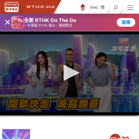
ENG
/
簡
×
全新 RTHK On The Go
取得
一手掌握 RTHK 電台、電視節目
0
seconds
of
23
minutes,
7