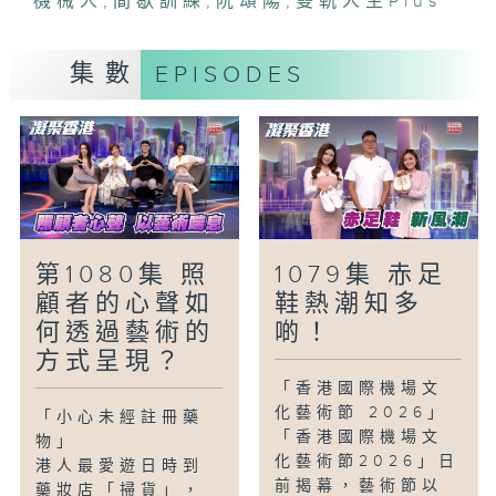
機械人
,
間歇訓練
,
阮頌陽
,
雙軌人生Plus
「雙軌人生Plus -成為光的力克」
今集繼續細味李浩迅釜底抽薪的故事，他曾
集數
EPISODES
閱讀大量書藉去慰藉心靈，從而激發起將
「鋁罐機械人」進化為「力克」的故事書及
動畫，其後更將「力克」的心靈故事帶進校
園，將自我救贖的經歷分享給學生，並開始
從事正向教育。
第1080集 照
1079集 赤足
顧者的心聲如
鞋熱潮知多
何透過藝術的
啲！
方式呈現？
「香港國際機場文
化藝術節 2026」
「小心未經註冊藥
「香港國際機場文
物」
化藝術節2026」日
港人最愛遊日時到
前揭幕，藝術節以
藥妝店「掃貨」，