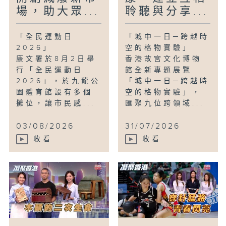
場，助大眾...
聆聽與分享...
「全民運動日
「城中一日─跨越時
2026」
空的格物實驗」
康文署於8月2日舉
香港故宮文化博物
行「全民運動日
館全新專題展覽
2026」，於九龍公
「城中一日─跨越時
園體育館設有多個
空的格物實驗」，
攤位，讓市民感...
匯聚九位跨領域...
03/08/2026
31/07/2026
收看
收看