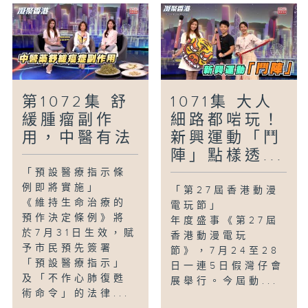
第1072集 舒
1071集 大人
緩腫瘤副作
細路都啱玩！
用，中醫有法
新興運動「鬥
陣」點樣透...
「預設醫療指示條
例即將實施」
「第27屆香港動漫
《維持生命治療的
電玩節」
預作決定條例》將
年度盛事《第27屆
於7月31日生效，賦
香港動漫電玩
予市民預先簽署
節》，7月24至28
「預設醫療指示」
日一連5日假灣仔會
及「不作心肺復甦
展舉行。今屆動...
術命令」的法律...