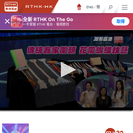
ENG
/
簡
×
全新 RTHK On The Go
取得
一手掌握 RTHK 電台、電視節目
0
seconds
of
23
minutes,
7