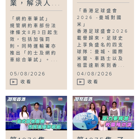
業，解決人...
「香港足球盛會
2026 -曼城對國
「網約車筆試」
米」
規管網約車部份法
香港足球盛會2026
律條文8月3日起生
載譽歸來，足球史
效，包括加強罰
上享負盛名的四支
則。同時運輸署亦
球隊：曼城、國際
推出「的士及網約
米蘭、車路士以及
車綜合筆試」。...
祖雲達斯來到香...
05/08/2026
04/08/2026
收看
收看