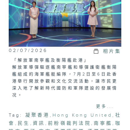
02/07/2026
相片集
「解放軍南寧艦及衡陽艦赴港」
解放軍導彈驅逐艦南寧艦和導彈護衛艦衡陽
艦組成的海軍艦艇編隊，7月2日至6日赴香
港舉行開放參觀和文化交流活動，讓市民更
深入地了解新時代國防和軍隊建設的發展情
况。
更多...
「傳統客家圍頭，花帶編織技藝」
Tag:
凝聚香港
,
Hong Kong United
,
社
花帶的編織是客家及圍頭婦女世代相傳的技
會
藝，運用絲線編織成不同款式的花帶，花帶
,
民生
,
資訊
,
前粉嶺裁判法院
,
南寧艦
,
咖
圖案樣式多變，多數用於日常用品如涼帽帶