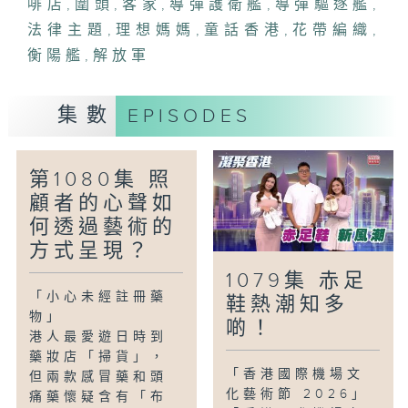
啡店
,
圍頭
,
客家
,
導彈護衛艦
,
導彈驅逐艦
,
及圍裙帶。今集有請傳承人趙雅然小姐分享
法律主題
,
理想媽媽
,
童話香港
,
花帶編織
,
自己編織的花帶。
衡陽艦
,
解放軍
「民生美食關注組-粉嶺舊法院遊」
前粉嶺裁判法院經活化後成為一個可供導賞
集數
EPISODES
的學院，附近更有一間以法律為主題的咖啡
店，更會於前法院內上演一場主持拍檔之間
不和的戲碼。
第1080集 照
顧者的心聲如
「童話香港-理想媽媽」
何透過藝術的
小朋友眼中的媽媽形象如何？又有沒有希望
方式呈現？
媽媽可以改變的地方？
1079集 赤足
「小心未經註冊藥
鞋熱潮知多
物」
啲！
港人最愛遊日時到
藥妝店「掃貨」，
「香港國際機場文
但兩款感冒藥和頭
化藝術節 2026」
痛藥懷疑含有「布