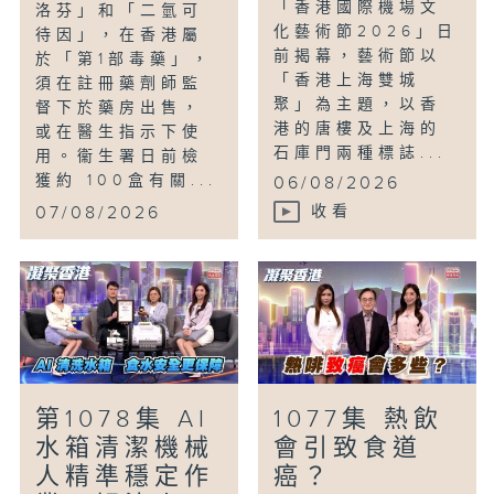
「香港國際機場文
洛芬」和「二氫可
化藝術節2026」日
待因」，在香港屬
前揭幕，藝術節以
於「第1部毒藥」，
「香港上海雙城
須在註冊藥劑師監
聚」為主題，以香
督下於藥房出售，
港的唐樓及上海的
或在醫生指示下使
石庫門兩種標誌...
用。衞生署日前檢
獲約 100盒有關...
06/08/2026
07/08/2026
收看
第1078集 AI
1077集 熱飲
水箱清潔機械
會引致食道
人精準穩定作
癌？