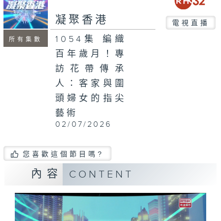
seconds
凝聚香港
電視直播
1054集 編織
所有集數
百年歲月！專
訪花帶傳承
人：客家與圍
頭婦女的指尖
藝術
02/07/2026
您喜歡這個節目嗎?
內容
CONTENT