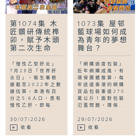
第1074集 木
1073集 屋邨
匠鑽研傳統榫
籃球場如何成
卯，賦予木頭
為青年的夢想
第二次生命
舞台？
「慢性乙型肝炎」
「網購過度包裝」
7月28日「世界肝
近年網購成風，有
炎日」，衞生署根
環保團體推算，每
據截至2022年之數
年送達香港的網購
據估算，本港有百
貨品包裝重達270
分之5.6人口，患有
萬公斤！面對包裝
慢性乙肝，即每...
氾濫問題，環保...
30/07/2026
29/07/2026
收看
收看