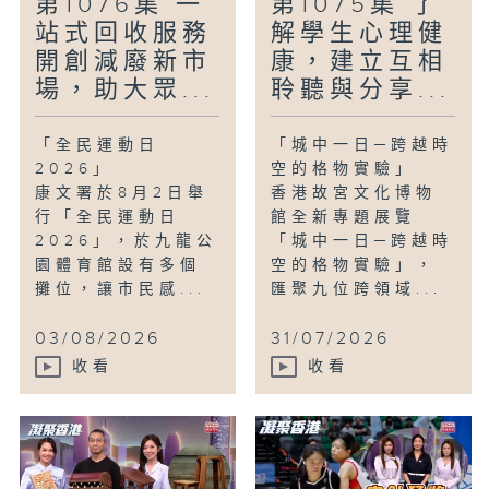
第1076集 一
第1075集 了
站式回收服務
解學生心理健
開創減廢新市
康，建立互相
場，助大眾...
聆聽與分享...
「全民運動日
「城中一日─跨越時
2026」
空的格物實驗」
康文署於8月2日舉
香港故宮文化博物
行「全民運動日
館全新專題展覽
2026」，於九龍公
「城中一日─跨越時
園體育館設有多個
空的格物實驗」，
攤位，讓市民感...
匯聚九位跨領域...
03/08/2026
31/07/2026
收看
收看