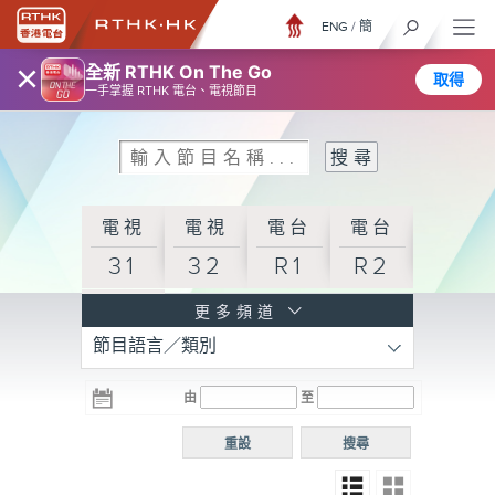
ENG
/
簡
×
全新 RTHK On The Go
取得
一手掌握 RTHK 電台、電視節目
電視
電視
電台
電台
31
32
R1
R2
電台
更多頻道
節目語言／類別
R3
電台
電台
電台
由
至
普通
R4
R5
話台
重設
搜尋