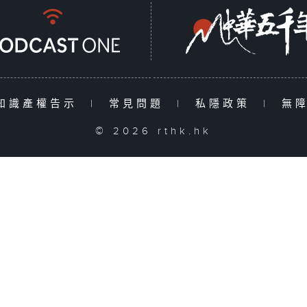
知識產權告示
|
常見問題
|
私隱政策
|
無
© 2026 rthk.hk