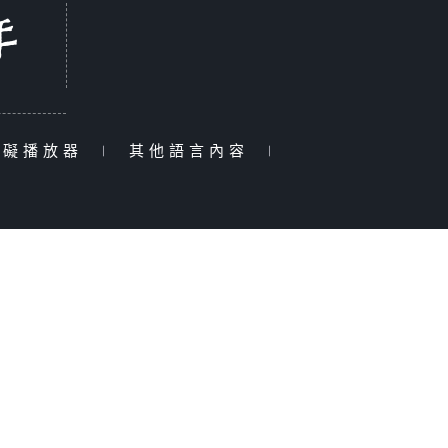
障礙播放器
|
其他語言內容
|