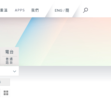
重溫
APPS
我們
ENG
/
簡
電台
普通
話台
尋