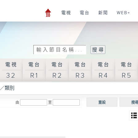
電視
電台
新聞
WEB+
電視
電台
電台
電台
電台
電台
32
R1
R2
R3
R4
R5
／類別
由
至
重設
搜