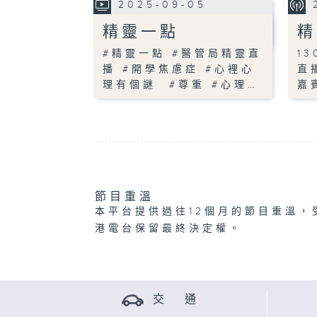
2025-09-05
精靈一點
精
#精靈一點 #醫管局精靈直
13
播 #開學焦慮症 #心裡心
直
理有個謎 #尊重 #心理…
嘉
節目重溫
本平台提供過往12個月的節目重溫，
港電台保留最終決定權。
交 通