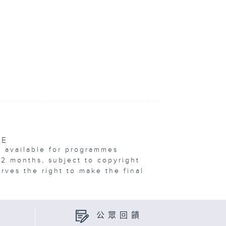
VE
e available for programmes
12 months, subject to copyright
erves the right to make the final
公眾回饋