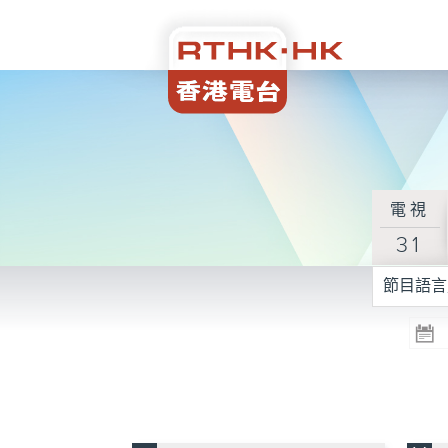
電視
31
節目語言