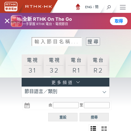
ENG
/
簡
×
全新 RTHK On The Go
取得
一手掌握 RTHK 電台、電視節目
電視
電視
電台
電台
31
32
R1
R2
電台
更多頻道
節目語言／類別
R3
電台
電台
電台
由
至
普通
R4
R5
話台
重設
搜尋