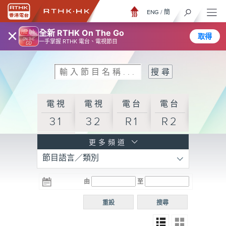
ENG
/
簡
×
全新 RTHK On The Go
取得
一手掌握 RTHK 電台、電視節目
電視
電視
電台
電台
31
32
R1
R2
電台
更多頻道
節目語言／類別
R3
電台
電台
電台
由
至
普通
R4
R5
話台
重設
搜尋