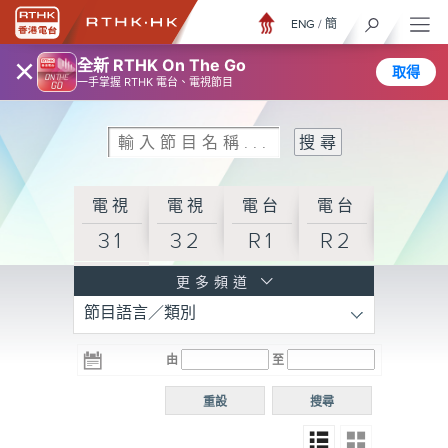
ENG
/
簡
×
全新 RTHK On The Go
取得
一手掌握 RTHK 電台、電視節目
電視
電視
電台
電台
31
32
R1
R2
電台
更多頻道
節目語言／類別
R3
電台
電台
電台
由
至
普通
R4
R5
話台
重設
搜尋