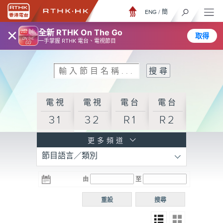
ENG
/
簡
×
全新 RTHK On The Go
取得
一手掌握 RTHK 電台、電視節目
電視
電視
電台
電台
31
32
R1
R2
電台
更多頻道
節目語言／類別
R3
電台
電台
電台
由
至
普通
R4
R5
話台
重設
搜尋