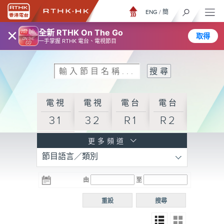
ENG
/
簡
×
全新 RTHK On The Go
取得
一手掌握 RTHK 電台、電視節目
電視
電視
電台
電台
31
32
R1
R2
電台
更多頻道
節目語言／類別
R3
電台
電台
電台
由
至
普通
R4
R5
話台
重設
搜尋