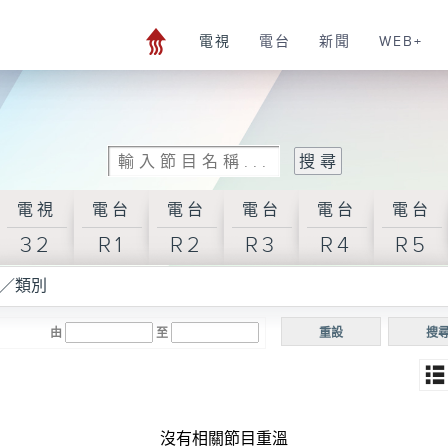
電視
電台
新聞
WEB+
電視
電台
電台
電台
電台
電台
32
R1
R2
R3
R4
R5
／類別
由
至
重設
搜
沒有相關節目重溫