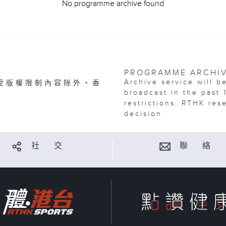
No programme archive found
PROGRAMME ARCHI
Archive service will b
受版權限制內容除外。香
broadcast in the past 
restrictions. RTHK res
decision.
社 交
聯 絡