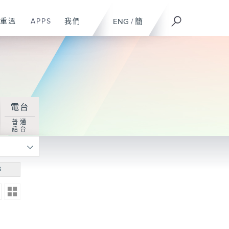
重溫
APPS
我們
ENG
/
簡
電台
普通
話台
尋