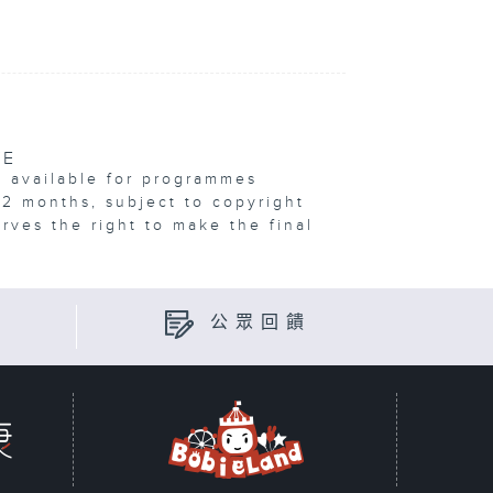
VE
e available for programmes
12 months, subject to copyright
erves the right to make the final
公眾回饋