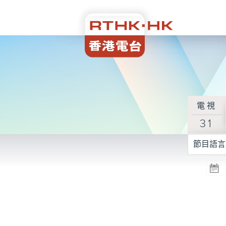
電視
31
節目語言