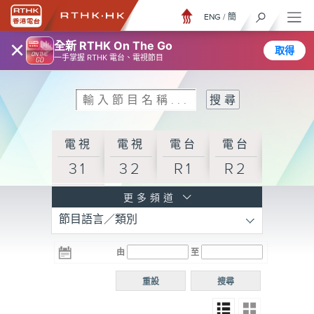
ENG
/
簡
×
全新 RTHK On The Go
取得
一手掌握 RTHK 電台、電視節目
電視
電視
電台
電台
31
32
R1
R2
電台
更多頻道
節目語言／類別
R3
電台
電台
電台
由
至
普通
R4
R5
話台
重設
搜尋