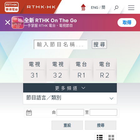
ENG
/
簡
×
全新 RTHK On The Go
取得
一手掌握 RTHK 電台、電視節目
電視
電視
電台
電台
31
32
R1
R2
電台
更多頻道
節目語言／類別
R3
電台
電台
電台
由
至
普通
R4
R5
話台
重設
搜尋